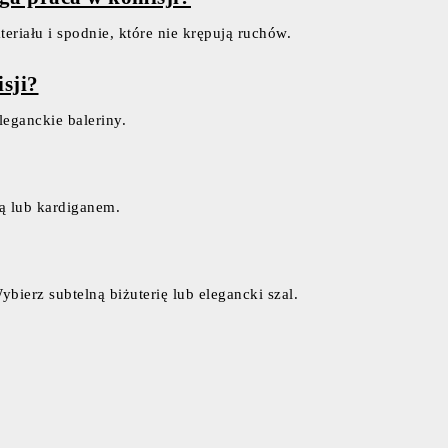
riału i spodnie, które nie krępują ruchów.
sji?
leganckie baleriny.
ką lub kardiganem.
ybierz subtelną biżuterię lub elegancki szal.