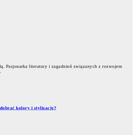
dą. Pasjonatka literatury i zagadnień związanych z rozwojem
.
obrać kolory i stylizacje?