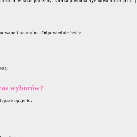
a zdjąć w razie potrzeby. Kurtka powinna być łatwa do zdjęcia i 
nowane i neutralne. Odpowiednie będą:
agę.
czas wyborów?
epsze opcje to: