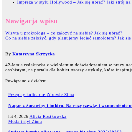
Impreza w stylu Hollywood – Jak się ubrać? Jaki strój na 
Nawigacja wpisu
Wizyta u proktologa – co założyć na siebie? Jak się ubrać?
Co na siebie założyć, gdy planujemy lecieć samolotem? Jak się
By
Katarzyna Skrzycka
42-letnia redaktorka z wieloletnim doświadczeniem w pracy nad
osobistym, na portalu dla kobiet tworzy artykuły, które inspir
Powiązane z działem
Przepisy kulinarne
Zdrowie
Zima
Napar z żurawiny i imbiru. Na rozgrzewkę i wzmocnienie od
lut 4, 2026
Alicja Rostkowska
Moda i styl
Zima