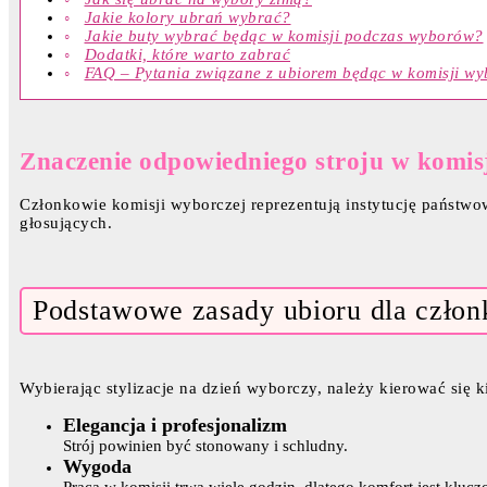
Jakie kolory ubrań wybrać?
Jakie buty wybrać będąc w komisji podczas wyborów?
Dodatki, które warto zabrać
FAQ – Pytania związane z ubiorem będąc w komisji wy
Znaczenie odpowiedniego stroju w komis
Członkowie komisji wyborczej reprezentują instytucję państwo
głosujących.
Podstawowe zasady ubioru dla człon
Wybierając stylizacje na dzień wyborczy, należy kierować się 
Elegancja i profesjonalizm
Strój powinien być stonowany i schludny.
Wygoda