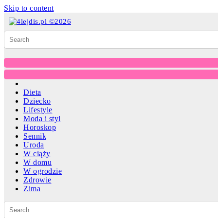
Skip to content
Dieta
Dziecko
Lifestyle
Moda i styl
Horoskop
Sennik
Uroda
W ciąży
W domu
W ogrodzie
Zdrowie
Zima