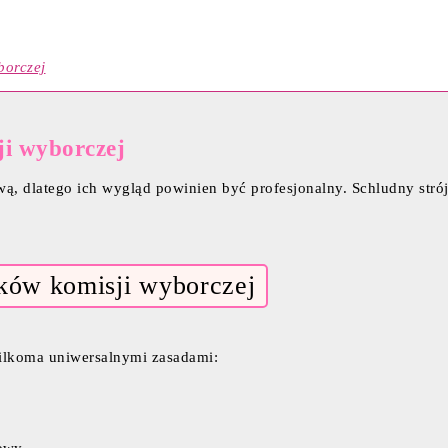
borczej
ji wyborczej
wą, dlatego ich wygląd powinien być profesjonalny. Schludny str
ków komisji wyborczej
kilkoma uniwersalnymi zasadami: