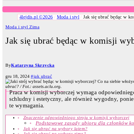
4lejdis.pl ©2026
/
Moda i styl
/
Jak się ubrać będąc w k
Moda i styl
Zima
Jak się ubrać będąc w komisji wy
By
Katarzyna Skrzycka
gru 18, 2024
#jak ubrać
ubrać? / Fot.: assets.aclu.org.
Praca w komisji wyborczej wymaga odpowiedniego
schludny i estetyczny, ale również wygodny, ponie
te wymagania.
Znaczenie odpowiedniego stroju w komisji wyborczej
Podstawowe zasady ubioru dla członków ko
Jak się ubrać na wybory latem?
Jak się ubrać na wybory zimą?