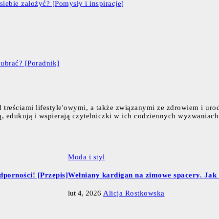
siebie założyć? [Pomysły i inspiracje]
 ubrać? [Poradnik]
 treściami lifestyle'owymi, a także związanymi ze zdrowiem i uro
ują, edukują i wspierają czytelniczki w ich codziennych wyzwaniach
Moda i styl
porności! [Przepis]
Wełniany kardigan na zimowe spacery. Jak d
lut 4, 2026
Alicja Rostkowska