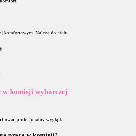
komfort.
iej komfortowym. Należą do nich:
i.
.
 w komisji wyborczej
zachować profesjonalny wygląd.
ługa praca w komisji?