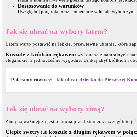
Praca w komisji trwa wiele godzin, dlatego komfort jest klucz
Dostosowanie do warunków
Uwzględnij porę roku oraz temperaturę w lokalu wyborczym.
Jak się ubrać na wybory latem?
Latem warto postawić na lekkie, przewiewne ubrania, które zap
Koszule z krótkim rękawem
wykonane z naturalnych mate
eleganckie, a jednocześnie wygodne. Unikaj zbyt krótkich i ob
Polecamy również:
Jak ubrać dziecko do Pierwszej Kom
Jak się ubrać na wybory zimą?
Zimą najważniejsza jest ochrona przed zimnem, szczególnie je
Ciepłe swetry
koszule z długim rękawem w połąc
lub