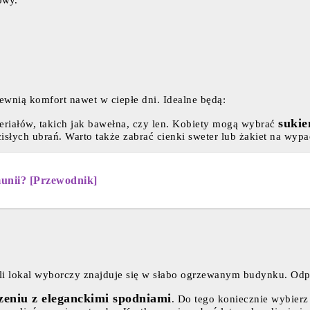
owy.
ewnią komfort nawet w ciepłe dni. Idealne będą:
sukie
riałów, takich jak bawełna, czy len. Kobiety mogą wybrać
cisłych ubrań. Warto także zabrać cienki sweter lub żakiet na wyp
unii? [Przewodnik]
śli lokal wyborczy znajduje się w słabo ogrzewanym budynku. Od
zeniu z eleganckimi spodniami
. Do tego koniecznie wybier