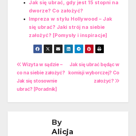
Jak się ubrać, gdy jest 15 stopni na
dworze? Co założyć?
Impreza w stylu Hollywood – Jak
się ubrać? Jaki strój na siebie
założyć? [Pomysły i inspiracje]
Nawigacja
Wizyta w sądzie –
Jak się ubrać będąc w
co na siebie założyć?
komisji wyborczej? Co
wpisu
Jak się stosownie
założyć?
ubrać? [Poradnik]
By
Alicja