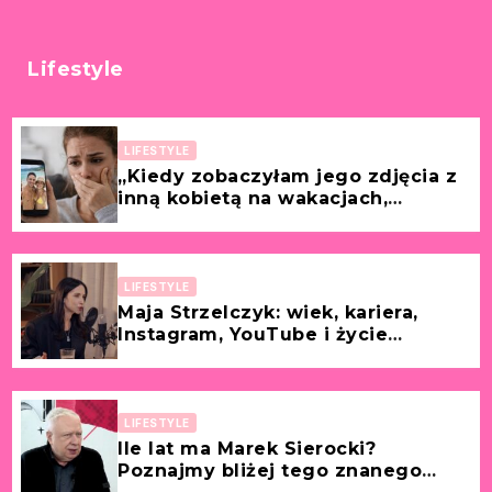
Lifestyle
LIFESTYLE
„Kiedy zobaczyłam jego zdjęcia z
inną kobietą na wakacjach,
wszystko we mnie zamarło.”
[Historia z życia wzięta – Laura, 32
lata]
LIFESTYLE
Maja Strzelczyk: wiek, kariera,
Instagram, YouTube i życie
prywatne (partner, mąż, dzieci)
dziennikarki
LIFESTYLE
Ile lat ma Marek Sierocki?
Poznajmy bliżej tego znanego