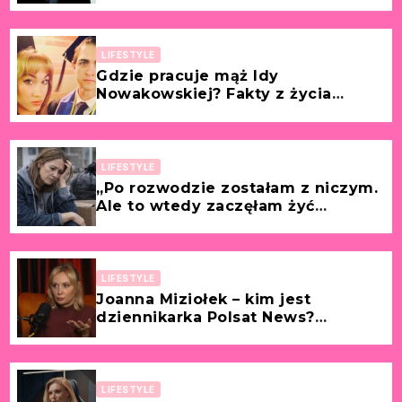
dziennikarza!
LIFESTYLE
Gdzie pracuje mąż Idy
Nowakowskiej? Fakty z życia
partnera znanej polskiej tancerki i
aktorki!
LIFESTYLE
„Po rozwodzie zostałam z niczym.
Ale to wtedy zaczęłam żyć
naprawdę.” [Historia z życia
wzięta – Ewa, 46 lat]
LIFESTYLE
Joanna Miziołek – kim jest
dziennikarka Polsat News?
Wikipedia, kariera, wiek, życie
prywatne i media
społecznościowe
LIFESTYLE