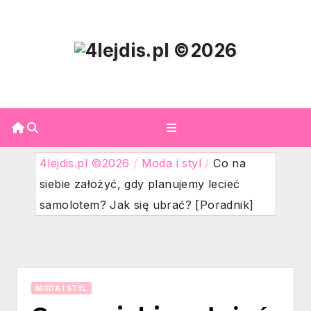
Skip
to
content
4lejdis.pl ©2026
/
Moda i styl
/
Co na
siebie założyć, gdy planujemy lecieć
samolotem? Jak się ubrać? [Poradnik]
MODA I STYL