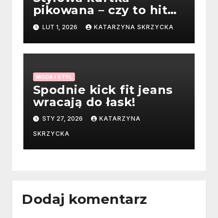
pikowana – czy to hit
zimy 2025/2026?
LUT 1, 2026
KATARZYNA SKRZYCKA
MODA I STYL
Spodnie kick fit jeans
wracają do łask!
STY 27, 2026
KATARZYNA
SKRZYCKA
Dodaj komentarz