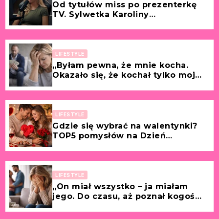
Od tytułów miss po prezenterkę
TV. Sylwetka Karoliny
Pajączkowskiej – jej kariera
zawodowa i życie prywatne
LIFESTYLE
„Byłam pewna, że mnie kocha.
Okazało się, że kochał tylko moje
pieniądze.” [Historia z życia
wzięta – Bożena, 52 lata]
LIFESTYLE
Gdzie się wybrać na walentynki?
TOP5 pomysłów na Dzień
Zakochanych!
LIFESTYLE
„On miał wszystko – ja miałam
jego. Do czasu, aż poznał kogoś
młodszego.” [Historia z życia
wzięta – Renata, 44 lata]