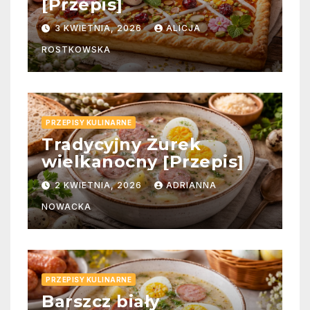
[Przepis]
3 KWIETNIA, 2026
ALICJA
ROSTKOWSKA
PRZEPISY KULINARNE
Tradycyjny Żurek
wielkanocny [Przepis]
2 KWIETNIA, 2026
ADRIANNA
NOWACKA
PRZEPISY KULINARNE
Barszcz biały