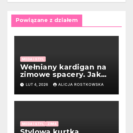
Powiązane z działem
MODA I STYL
Wełniany kardigan na
zimowe spacery. Jak
dobrać kolory i
LUT 4, 2026
ALICJA ROSTKOWSKA
stylizacje?
MODA I STYL
ZIMA
Stylowa kurtka