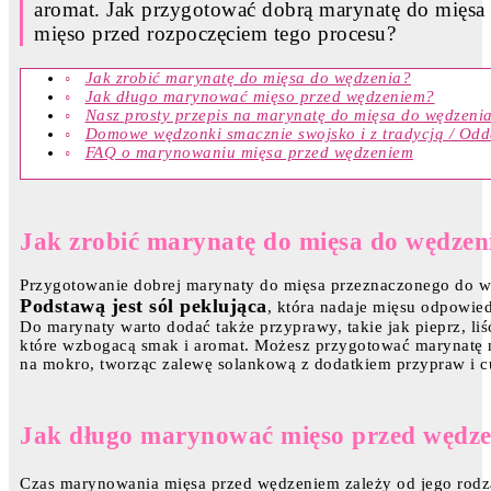
aromat. Jak przygotować dobrą marynatę do mięsa
mięso przed rozpoczęciem tego procesu?
Jak zrobić marynatę do mięsa do wędzenia?
Jak długo marynować mięso przed wędzeniem?
Nasz prosty przepis na marynatę do mięsa do wędzeni
Domowe wędzonki smacznie swojsko i z tradycją / Odd
FAQ o marynowaniu mięsa przed wędzeniem
Jak zrobić marynatę do mięsa do wędzen
Przygotowanie dobrej marynaty do mięsa przeznaczonego do 
Podstawą jest sól peklująca
, która nadaje mięsu odpowie
Do marynaty warto dodać także przyprawy, takie jak pieprz, liść
które wzbogacą smak i aromat. Możesz przygotować marynatę na
na mokro, tworząc zalewę solankową z dodatkiem przypraw i c
Jak długo marynować mięso przed wędz
Czas marynowania mięsa przed wędzeniem zależy od jego rodz