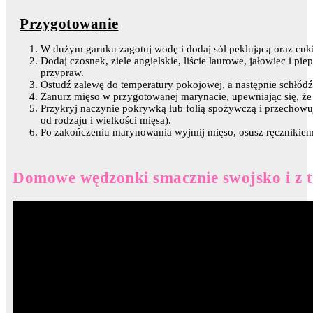
Przygotowanie
W dużym garnku zagotuj wodę i dodaj sól peklującą oraz cukie
Dodaj czosnek, ziele angielskie, liście laurowe, jałowiec i pi
przypraw.
Ostudź zalewę do temperatury pokojowej, a następnie schłód
Zanurz mięso w przygotowanej marynacie, upewniając się, że 
Przykryj naczynie pokrywką lub folią spożywczą i przechowu
od rodzaju i wielkości mięsa).
Po zakończeniu marynowania wyjmij mięso, osusz ręcznikiem
Domowe wędzonki smacznie swojsko i z t