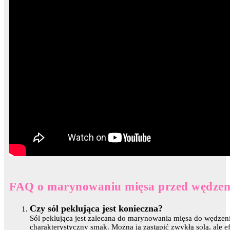
FAQ o marynowaniu mięsa przed wędze
Czy sól peklująca jest konieczna?
Sól peklująca jest zalecana do marynowania mięsa do wędzen
charakterystyczny smak. Można ją zastąpić zwykłą solą, ale ef