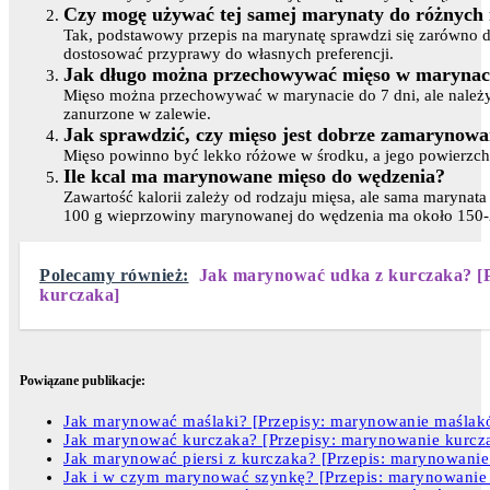
Czy mogę używać tej samej marynaty do różnych
Tak, podstawowy przepis na marynatę sprawdzi się zarówno d
dostosować przyprawy do własnych preferencji.
Jak długo można przechowywać mięso w marynac
Mięso można przechowywać w marynacie do 7 dni, ale należy
zanurzone w zalewie.
Jak sprawdzić, czy mięso jest dobrze zamarynow
Mięso powinno być lekko różowe w środku, a jego powierzchn
Ile kcal ma marynowane mięso do wędzenia?
Zawartość kalorii zależy od rodzaju mięsa, ale sama marynata 
100 g wieprzowiny marynowanej do wędzenia ma około 150-
Polecamy również:
Jak marynować udka z kurczaka? [P
kurczaka]
Powiązane publikacje:
Jak marynować maślaki? [Przepisy: marynowanie maślak
Jak marynować kurczaka? [Przepisy: marynowanie kurcz
Jak marynować piersi z kurczaka? [Przepis: marynowanie 
Jak i w czym marynować szynkę? [Przepis: marynowanie 