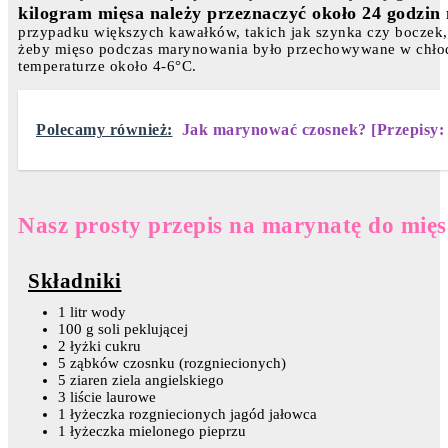
kilogram mięsa należy przeznaczyć około 24 godzi
przypadku większych kawałków, takich jak szynka czy boczek,
żeby mięso podczas marynowania było przechowywane w chłodn
temperaturze około 4-6°C.
Polecamy również:
Jak marynować czosnek? [Przepisy:
Nasz prosty przepis na marynatę do mię
Składniki
1 litr wody
100 g soli peklującej
2 łyżki cukru
5 ząbków czosnku (rozgniecionych)
5 ziaren ziela angielskiego
3 liście laurowe
1 łyżeczka rozgniecionych jagód jałowca
1 łyżeczka mielonego pieprzu