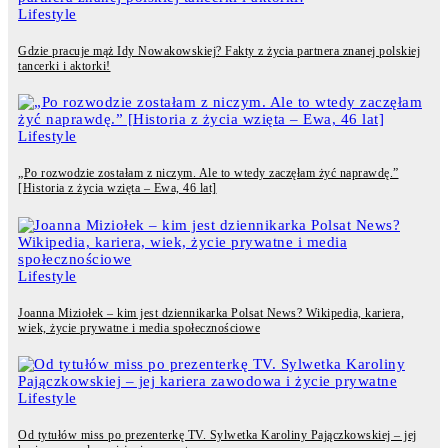
Lifestyle
Gdzie pracuje mąż Idy Nowakowskiej? Fakty z życia partnera znanej polskiej
tancerki i aktorki!
Lifestyle
„Po rozwodzie zostałam z niczym. Ale to wtedy zaczęłam żyć naprawdę.”
[Historia z życia wzięta – Ewa, 46 lat]
Lifestyle
Joanna Miziołek – kim jest dziennikarka Polsat News? Wikipedia, kariera,
wiek, życie prywatne i media społecznościowe
Lifestyle
Od tytułów miss po prezenterkę TV. Sylwetka Karoliny Pajączkowskiej – jej