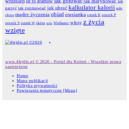
jak gotować
wrzesień
jak marynować
ile to gramów
jak
kalkulator kalorii
jak ubrać
jak rozmawiać
parzyć
miłe
obiad
mądre życzenia
owsianka
słowa
sennik K
sennik P
z życia
włosy
skóra
sennik S
sennik W
Wielkanoc
tofu
wzięte
www.4lejdis.pl © 2026 - Portal dla Kobiet - Wszelkie prawa
zastrzeżone
Home
Mapa publikacji
Polityka prywatności
Powiązania tematyczne [Mapa]