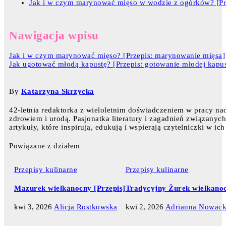
Jak i w czym marynować mięso w wodzie z ogórków? [Pr
Nawigacja wpisu
Jak i w czym marynować mięso? [Przepis: marynowanie mięsa]
Jak ugotować młodą kapustę? [Przepis: gotowanie młodej kapus
By
Katarzyna Skrzycka
42-letnia redaktorka z wieloletnim doświadczeniem w pracy nad
zdrowiem i urodą. Pasjonatka literatury i zagadnień związanyc
artykuły, które inspirują, edukują i wspierają czytelniczki w 
Powiązane z działem
Przepisy kulinarne
Przepisy kulinarne
Mazurek wielkanocny [Przepis]
Tradycyjny Żurek wielkanoc
kwi 3, 2026
Alicja Rostkowska
kwi 2, 2026
Adrianna Nowac