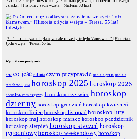
„On mówił, że jest rozwiedziony. Poznałam jego żonę na chrzcinach naszego
dziecka.” [Historia z życia wzięta – Marlena, 33 lata]
Lifestyle
„Po śmierci męża odkryłam, że całe nasze życie było kłamstwem.” [Historia z
życia wzięta – Teresa, 55 lat]
Wyszukiwane powiązania
co jeść
czym przyprawić
cukinia
dania z grilla
dania z
brie
horoskop 2025
horoskop 2026
feta
marchewki
horoskop
horoskop czerwiec
horoskop comiesięczny
dzienny
horoskop grudzień
horoskop kwiecień
horoskop luty
horoskop lipiec
horoskop listopad
horoskop maj
horoskop marzec
horoskop październik
horoskop styczeń
horoskop
horoskop sierpień
tygodniowy
horoskop weekendowy
horoskop