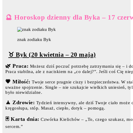
🔮 Horoskop dzienny dla Byka – 17 czer
znak zodiaku Byk
♉ Byk (20 kwietnia – 20 maja)
🌿 Praca:
Możesz dziś poczuć potrzebę zatrzymania się – i do
Praca stabilna, ale z naciskiem na „co dalej?”. Jeśli coś Cię ni
💗 Miłość:
Twoje serce pragnie ciszy i bezpieczeństwa. W stał
uważne spojrzenie. Single – nie szukajcie wielkich uniesień, ty
było niewidzialne.
🧘 Zdrowie:
Tydzień intensywny, ale dziś Twoje ciało może 
kręgosłupa, stóp. Masaż, ciepło, dotyk – pomogą.
🃏 Karta dnia:
Czwórka Kielichów – „To, czego szukasz, może
sercem.”