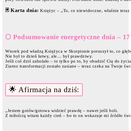
🃏 Karta dnia:
Księżyc – „To, co niewidoczne, właśnie teraz r
🌕 Podsumowanie energetyczne dnia – 17
Wtorek pod władzą Księżyca w Skorpionie poruszył to, co głęb
Nie był to dzień łatwy, ale… był prawdziwy.
Jeśli coś dziś zabolało – to tylko po to, by obudzić Cię do życi
Ziarno transformacji zostało zasiane – teraz czeka na Twoje świ
🌟 Afirmacja na dziś:
„Jestem gotów/gotowa widzieć prawdę – nawet jeśli boli.
Z miłością witam każdy cień – bo to on wskazuje mi źródło świa