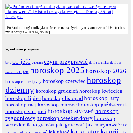
Lifestyle
„Po śmierci męża odkryłam, że całe nasze życie było kłamstwem.” [Historia z
życia wzięta – Teresa, 55 lat]
Wyszukiwane powiązania
co jeść
czym przyprawić
cukinia
dania z grilla
dania z
brie
horoskop 2025
horoskop 2026
feta
marchewki
horoskop
horoskop czerwiec
horoskop comiesięczny
dzienny
horoskop grudzień
horoskop kwiecień
horoskop luty
horoskop lipiec
horoskop listopad
horoskop maj
horoskop marzec
horoskop październik
horoskop styczeń
horoskop
horoskop sierpień
tygodniowy
horoskop weekendowy
horoskop
jak gotować
wrzesień
jak marynować
ile to gramów
jak
kalkulator kalorii
jak ubrać
jak rozmawiać
parzyć
miłe