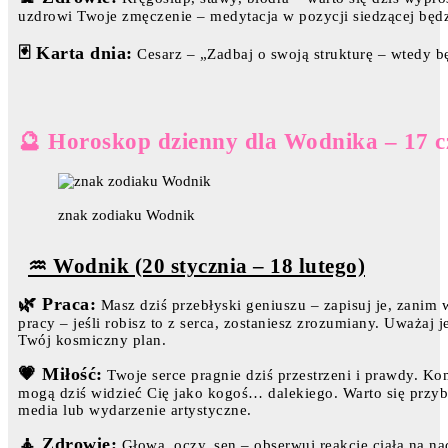
uzdrowi Twoje zmęczenie – medytacja w pozycji siedzącej będ
🃏 Karta dnia:
Cesarz – „Zadbaj o swoją strukturę – wtedy będ
🔮 Horoskop dzienny dla Wodnika – 17 
znak zodiaku Wodnik
♒ Wodnik (20 stycznia – 18 lutego)
🌿 Praca:
Masz dziś przebłyski geniuszu – zapisuj je, zani
pracy – jeśli robisz to z serca, zostaniesz zrozumiany. Uważaj
Twój kosmiczny plan.
💗 Miłość:
Twoje serce pragnie dziś przestrzeni i prawdy. Kom
mogą dziś widzieć Cię jako kogoś… dalekiego. Warto się przyb
media lub wydarzenie artystyczne.
🧘 Zdrowie:
Głowa, oczy, sen – obserwuj reakcje ciała na na