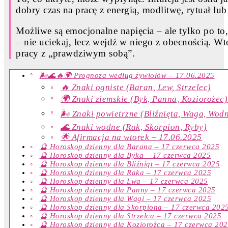
dobry czas na pracę z energią, modlitwę, rytuał l
Możliwe są emocjonalne napięcia – ale tylko po to, 
– nie uciekaj, lecz wejdź w niego z obecnością. W
pracy z „prawdziwym sobą”.
🌬️🌊🔥🌍 Prognoza według żywiołów – 17.06.2025
🔥 Znaki ogniste (Baran, Lew, Strzelec)
🌍 Znaki ziemskie (Byk, Panna, Koziorożec)
🌬️ Znaki powietrzne (Bliźnięta, Waga, Wodn
🌊 Znaki wodne (Rak, Skorpion, Ryby)
🌟 Afirmacja na wtorek – 17.06.2025
🔮 Horoskop dzienny dla Barana – 17 czerwca 2025
🔮 Horoskop dzienny dla Byka – 17 czerwca 2025
🔮 Horoskop dzienny dla Bliźniąt – 17 czerwca 2025
🔮 Horoskop dzienny dla Raka – 17 czerwca 2025
🔮 Horoskop dzienny dla Lwa – 17 czerwca 2025
🔮 Horoskop dzienny dla Panny – 17 czerwca 2025
🔮 Horoskop dzienny dla Wagi – 17 czerwca 2025
🔮 Horoskop dzienny dla Skorpiona – 17 czerwca 202
🔮 Horoskop dzienny dla Strzelca – 17 czerwca 2025
🔮 Horoskop dzienny dla Koziorożca – 17 czerwca 20