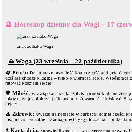
🔮 Horoskop dzienny dla Wagi – 17 czer
znak zodiaku Waga
♎ Waga (23 września – 22 października)
🌿 Praca:
Dzień może przynieść konieczność podjęcia decyzji 
dziś nie chodzi o logikę – tylko o wierność sobie. Współpraca z
ratować kosztem siebie.
💗 Miłość:
W związkach szukasz dziś harmonii, ale możesz po
udawaj, że jest dobrze, jeśli coś boli. Otwartość = bliskość. S
deja vu.
🧘 Zdrowie:
Uważaj na napięcie w barkach, dolnej części krę
bezpiecznie w sobie”. Zadbaj o estetykę otoczenia – to działa 
🃏 Karta dnia:
Sprawiedliwość – „Twoje serce zna prawdę. Usł