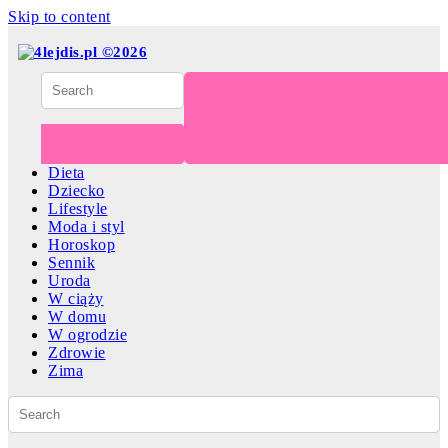
Skip to content
Dieta
Dziecko
Lifestyle
Moda i styl
Horoskop
Sennik
Uroda
W ciąży
W domu
W ogrodzie
Zdrowie
Zima