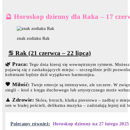
🔮 Horoskop dzienny dla Raka – 17 czer
znak zodiaku Rak
♋ Rak (21 czerwca – 22 lipca)
🌿 Praca:
Tego dnia kieruj się wewnętrznym rytmem. Możesz 
pojawią się z zaskakujących miejsc – szczególnie jeśli pozwolis
kobietami będzie dziś wyjątkowo harmonijna.
💗 Miłość:
Twoje emocje są intensywne, ale szczere. W związka
singli – ktoś z kręgu duchowego lub artystycznego może wzbudz
🧘 Zdrowie:
Skóra, brzuch, klatka piersiowa – zadbaj o miej
sen w białej pościeli, delikatna muzyka – zadziałają lepiej niż l
Polecamy również:
Horoskop dzienny na 27 lutego 2025