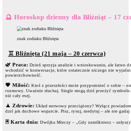
🔮 Horoskop dzienny dla Bliźniąt – 17 c
znak zodiaku Bliźnięta
♊ Bliźnięta (21 maja – 20 czerwca)
🌿 Praca:
Dzień sprzyja analizie i wnioskowaniu, ale łatwo d
wchodzić w konwersacje, które ostatecznie niczego nie wyjaśnią.
powierzchowność.
💗 Miłość:
Ktoś z przeszłości może przypomnieć o sobie – e
rozmowy. Uważnie słuchaj. Single mogą dziś przeżyć symbolic
niż cały esej.
🧘 Zdrowie:
Układ nerwowy przeciążony? Wyłącz powiadomien
dziś jak duchowe wsparcie. Pisz, rysuj, medytuj – ale nie gadaj 
🃏 Karta dnia:
Dwójka Mieczy – „Gdy zamilkniesz – usłyszys