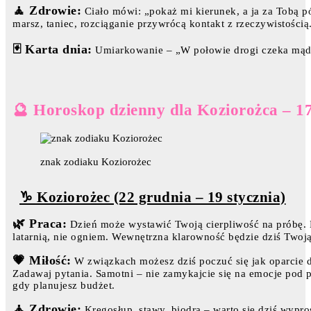
🧘 Zdrowie:
Ciało mówi: „pokaż mi kierunek, a ja za Tobą pó
marsz, taniec, rozciąganie przywrócą kontakt z rzeczywistością
🃏 Karta dnia:
Umiarkowanie – „W połowie drogi czeka mądro
🔮 Horoskop dzienny dla Koziorożca – 1
znak zodiaku Koziorożec
♑ Koziorożec (22 grudnia – 19 stycznia)
🌿 Praca:
Dzień może wystawić Twoją cierpliwość na próbę. K
latarnią, nie ogniem. Wewnętrzna klarowność będzie dziś Twoją s
💗 Miłość:
W związkach możesz dziś poczuć się jak oparcie dla
Zadawaj pytania. Samotni – nie zamykajcie się na emocje pod 
gdy planujesz budżet.
🧘 Zdrowie:
Kręgosłup, stawy, biodra – warto się dziś wypro