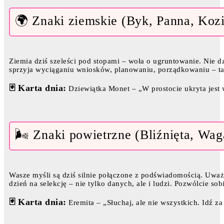
🌍 Znaki ziemskie (Byk, Panna, Koz
Ziemia dziś szeleści pod stopami – woła o ugruntowanie. Nie dzia
sprzyja wyciąganiu wniosków, planowaniu, porządkowaniu – ta
🃏 Karta dnia:
Dziewiątka Monet – „W prostocie ukryta jest 
🌬️ Znaki powietrzne (Bliźnięta, Wa
Wasze myśli są dziś silnie połączone z podświadomością. Uważ
dzień na selekcję – nie tylko danych, ale i ludzi. Pozwólcie so
🃏 Karta dnia:
Eremita – „Słuchaj, ale nie wszystkich. Idź za