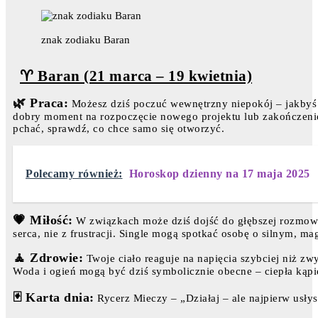
znak zodiaku Baran
♈ Baran (21 marca – 19 kwietnia)
🌿 Praca:
Możesz dziś poczuć wewnętrzny niepokój – jakbyś mi
dobry moment na rozpoczęcie nowego projektu lub zakończenie z
pchać, sprawdź, co chce samo się otworzyć.
Polecamy również:
Horoskop dzienny na 17 maja 2025
💗 Miłość:
W związkach może dziś dojść do głębszej rozmowy –
serca, nie z frustracji. Single mogą spotkać osobę o silnym, ma
🧘 Zdrowie:
Twoje ciało reaguje na napięcia szybciej niż zwy
Woda i ogień mogą być dziś symbolicznie obecne – ciepła kąpie
🃏 Karta dnia:
Rycerz Mieczy – „Działaj – ale najpierw usłys