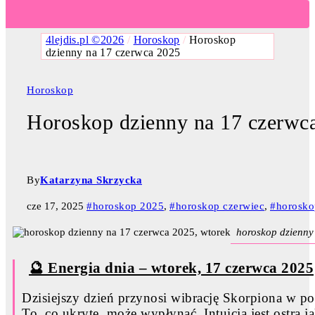
4lejdis.pl ©2026
/
Horoskop
/
Horoskop
dzienny na 17 czerwca 2025
Horoskop
Horoskop dzienny na 17 czerwc
By
Katarzyna Skrzycka
cze 17, 2025
#horoskop 2025
,
#horoskop czerwiec
,
#horosko
horoskop dzienny
🔮 Energia dnia – wtorek, 17 czerwca 2025
Dzisiejszy dzień przynosi wibrację Skorpiona w po
To, co ukryte, może wypłynąć. Intuicja jest ostra j