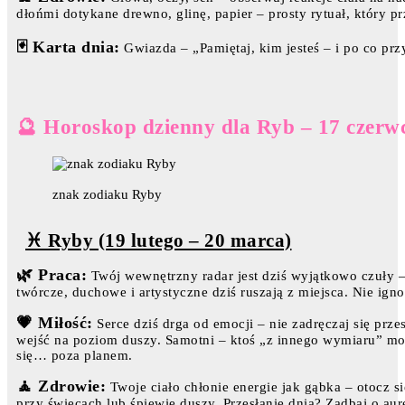
dłońmi dotykane drewno, glinę, papier – prosty rytuał, który 
🃏 Karta dnia:
Gwiazda – „Pamiętaj, kim jesteś – i po co przy
🔮 Horoskop dzienny dla Ryb – 17 czerw
znak zodiaku Ryby
♓ Ryby (19 lutego – 20 marca)
🌿 Praca:
Twój wewnętrzny radar jest dziś wyjątkowo czuły –
twórcze, duchowe i artystyczne dziś ruszają z miejsca. Nie 
💗 Miłość:
Serce dziś drga od emocji – nie zadręczaj się prze
wejść na poziom duszy. Samotni – ktoś „z innego wymiaru” mo
się… poza planem.
🧘 Zdrowie:
Twoje ciało chłonie energie jak gąbka – otocz się
przy świecach lub śpiewie duszy. Przesłanie dnia? Zadbaj o aur