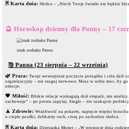
🃏 Karta dnia:
Słońce – „Niech Twoje światło nie będzie błys
🔮 Horoskop dzienny dla Panny – 17 cze
znak zodiaku Panna
♍ Panna (23 sierpnia – 22 września)
🌿 Praca:
Twoje wewnętrzne poczucie porządku i celu dziś zo
organizacyjny – nie reaguj nerwowo. Masz w sobie moc, by go
emocje.
💗 Miłość:
Bliskie relacje wymagają dziś empatii, nie analizy
zachowuje” – po prostu zapytaj. Single – nie szukajcie perfekcj
🧘 Zdrowie:
Wrażliwość na pokarm, napięcie mięśni brzucha i
o ciepłe posiłki, delikatny ruch, ciszę po zachodzie słońca.
🃏 Karta dnia:
Dziesiątka Monet – „W prostocie dnia codzien