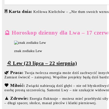
🃏 Karta dnia:
Królowa Kielichów – „Nie tłum swoich wzrusz
🔮 Horoskop dzienny dla Lwa – 17 czerw
znak zodiaku Lew
♌ Lew (23 lipca – 22 sierpnia)
🌿 Praca:
Twoja twórcza energia może dziś zachwycić innych
Zamiast świecić – zainspiruj. Wspólne projekty będą dziś bard
💗 Miłość:
Związki nabierają dziś głębi – nie od błyskotliwyc
osobę prostą szczerością. Samotni Lwy – nie szukajcie widowni
🧘 Zdrowie:
Energia fluktuuje – możesz mieć przebłyski siły 
– długi spacer, słońce, masaż pleców i klatki piersiowej.