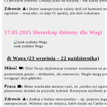
Ci poczucie kontroli. Uważaj tylko na krytykę – nie każdy potr
Zdrowie 🧘:
Dobre samopoczucie zależy dziś od harmonii mię
ogrodzie – wszystko, co daje Ci spokój, jest dziś wskazane.
17.05.2025 Horoskop dzienny dla Wagi
znak zodiaku Waga
♎ Waga (23 września – 22 października)
Miłość ❤️:
Dziś Twoja dyplomacja zostanie wystawiona na pró
postawienia granic – delikatnie, ale stanowczo. Single mogą po
wciągnąć zbyt głęboko.
Praca 💼:
Mimo weekendu możesz czuć, że „trzeba coś ogarn
planowanie działań na przyszły tydzień. Kreatywne myślenie je
Zdrowie 🧘:
Zadbaj o balans emocjonalny – np. poprzez jogę,
samopoczucie. Wybierz się do miejsca, które działa na Ciebie k