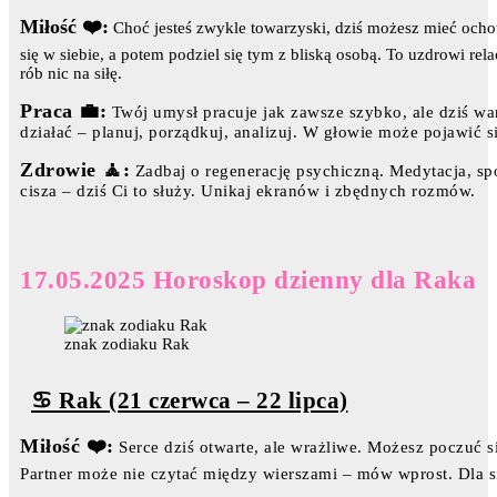
Miłość ❤️:
Choć jesteś zwykle towarzyski, dziś możesz mieć ochotę
się w siebie, a potem podziel się tym z bliską osobą. To uzdrowi re
rób nic na siłę.
Praca 💼:
Twój umysł pracuje jak zawsze szybko, ale dziś wa
działać – planuj, porządkuj, analizuj. W głowie może pojawić s
Zdrowie 🧘:
Zadbaj o regenerację psychiczną. Medytacja, sp
cisza – dziś Ci to służy. Unikaj ekranów i zbędnych rozmów.
17.05.2025 Horoskop dzienny dla Raka
znak zodiaku Rak
♋ Rak (21 czerwca – 22 lipca)
Miłość ❤️:
Serce dziś otwarte, ale wrażliwe. Możesz poczuć s
Partner może nie czytać między wierszami – mów wprost. Dla si