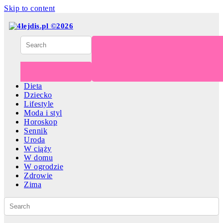
Skip to content
Dieta
Dziecko
Lifestyle
Moda i styl
Horoskop
Sennik
Uroda
W ciąży
W domu
W ogrodzie
Zdrowie
Zima