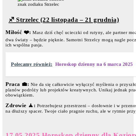
znak zodiaku Strzelec
♐ Strzelec (22 listopada – 21 grudnia)
Miłość ❤️:
Masz dziś chęć ucieczki od rutyny, ale partner może
dwa światy – będzie pięknie. Samotni Strzelcy mogą nagle poc
ich wspólna pasja.
Polecamy również:
Horoskop dzienny na 6 marca 2025
Praca 💼:
Nie da się całkowicie wyłączyć myślenia o przyszłoś
planów podróży lub projektów kreatywnych. Unikaj jednak pracy
obowiązkiem.
Zdrowie 🧘:
Potrzebujesz przestrzeni – dosłownie i w przenoś
na dłuższy spacer. Twoje ciało pragnie ruchu, ale w rytmie prz
17.05.2025 Horoskop dzienny dla Kozior