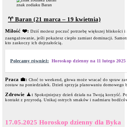
znak zodiaku Baran
♈ Baran (21 marca – 19 kwietnia)
Miłość ❤️:
Dziś możesz poczuć potrzebę większej bliskości i s
zaangażowanie, jeśli pokażesz ciepło zamiast dominacji. Samo
kto zaskoczy ich dojrzałością.
Polecamy również:
Horoskop dzienny na 11 lutego 2025
Praca 💼:
Choć to weekend, głowa może wracać do spraw zawod
zostaw na poniedziałek. Dzień sprzyja planowaniu domowego
Zdrowie 🧘:
Spokojniejszy dzień działa na Twoją korzyść. Po
kontakt z przyrodą. Unikaj ostrych smaków i nadmiaru bodźcó
17.05.2025 Horoskop dzienny dla Byka