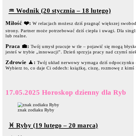
♒ Wodnik (20 stycznia – 18 lutego)
Miłość ❤️:
W relacjach możesz dziś pragnąć większej swobody 
strony. Partner może potrzebować dziś ciepła i uwagi. Dla singl
lub realne.
Praca 💼:
Twój umysł pracuje w tle – pojawić się mogą błysk
jesteś w trybie „innowacji”. Dzień sprzyja pracy nad czymś nie
Zdrowie 🧘:
Twój układ nerwowy wymaga dziś odpoczynku – 
Wybierz to, co daje Ci oddech: książkę, ciszę, rozmowę z kim
17.05.2025 Horoskop dzienny dla Ryb
znak zodiaku Ryby
♓ Ryby (19 lutego – 20 marca)