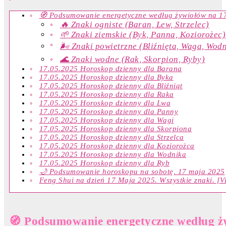
🧭 Podsumowanie energetyczne według żywiołów na 1
🔥 Znaki ogniste (Baran, Lew, Strzelec)
🌱 Znaki ziemskie (Byk, Panna, Koziorożec)
🌬️ Znaki powietrzne (Bliźnięta, Waga, Wodn
🌊 Znaki wodne (Rak, Skorpion, Ryby)
17.05.2025 Horoskop dzienny dla Barana
17.05.2025 Horoskop dzienny dla Byka
17.05.2025 Horoskop dzienny dla Bliźniąt
17.05.2025 Horoskop dzienny dla Raka
17.05.2025 Horoskop dzienny dla Lwa
17.05.2025 Horoskop dzienny dla Panny
17.05.2025 Horoskop dzienny dla Wagi
17.05.2025 Horoskop dzienny dla Skorpiona
17.05.2025 Horoskop dzienny dla Strzelca
17.05.2025 Horoskop dzienny dla Koziorożca
17.05.2025 Horoskop dzienny dla Wodnika
17.05.2025 Horoskop dzienny dla Ryb
🌙 Podsumowanie horoskopu na sobotę, 17 maja 2025
Feng Shui na dzień 17 Maja 2025. Wszystkie znaki. [V
🧭 Podsumowanie energetyczne według ż