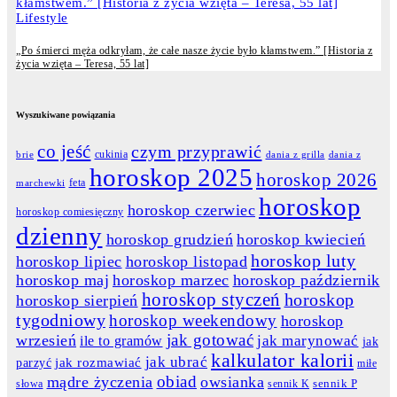
Lifestyle
„Po śmierci męża odkryłam, że całe nasze życie było kłamstwem.” [Historia z
życia wzięta – Teresa, 55 lat]
Wyszukiwane powiązania
co jeść
czym przyprawić
cukinia
dania z grilla
dania z
brie
horoskop 2025
horoskop 2026
feta
marchewki
horoskop
horoskop czerwiec
horoskop comiesięczny
dzienny
horoskop grudzień
horoskop kwiecień
horoskop luty
horoskop lipiec
horoskop listopad
horoskop maj
horoskop marzec
horoskop październik
horoskop styczeń
horoskop
horoskop sierpień
tygodniowy
horoskop weekendowy
horoskop
jak gotować
wrzesień
jak marynować
ile to gramów
jak
kalkulator kalorii
jak ubrać
jak rozmawiać
parzyć
miłe
obiad
mądre życzenia
owsianka
słowa
sennik K
sennik P