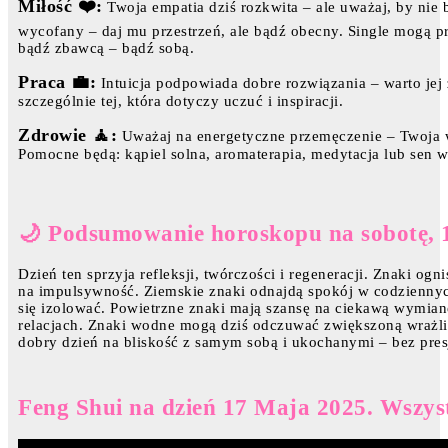
Miłość ❤️:
Twoja empatia dziś rozkwita – ale uważaj, by nie 
wycofany – daj mu przestrzeń, ale bądź obecny. Single mogą pr
bądź zbawcą – bądź sobą.
Praca 💼:
Intuicja podpowiada dobre rozwiązania – warto jej z
szczególnie tej, która dotyczy uczuć i inspiracji.
Zdrowie 🧘:
Uważaj na energetyczne przemęczenie – Twoja w
Pomocne będą: kąpiel solna, aromaterapia, medytacja lub sen w
🌙 Podsumowanie horoskopu na sobotę, 
Dzień ten sprzyja refleksji, twórczości i regeneracji. Znaki og
na impulsywność. Ziemskie znaki odnajdą spokój w codziennych
się izolować. Powietrzne znaki mają szansę na ciekawą wymia
relacjach. Znaki wodne mogą dziś odczuwać zwiększoną wrażliwo
dobry dzień na bliskość z samym sobą i ukochanymi – bez presj
Feng Shui na dzień 17 Maja 2025. Wszyst