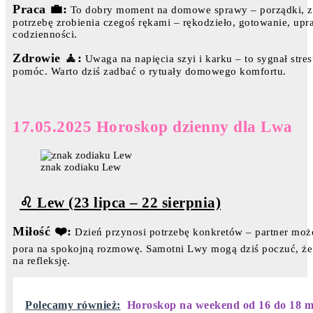
Praca 💼:
To dobry moment na domowe sprawy – porządki, za
potrzebę zrobienia czegoś rękami – rękodzieło, gotowanie, upr
codzienności.
Zdrowie 🧘:
Uwaga na napięcia szyi i karku – to sygnał stre
pomóc. Warto dziś zadbać o rytuały domowego komfortu.
17.05.2025 Horoskop dzienny dla Lwa
znak zodiaku Lew
♌ Lew (23 lipca – 22 sierpnia)
Miłość ❤️:
Dzień przynosi potrzebę konkretów – partner może 
pora na spokojną rozmowę. Samotni Lwy mogą dziś poczuć, że t
na refleksję.
Polecamy również:
Horoskop na weekend od 16 do 18 m