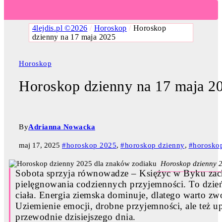
4lejdis.pl ©2026
/
Horoskop
/
Horoskop
dzienny na 17 maja 2025
Horoskop
Horoskop dzienny na 17 maja 2
By
Adrianna Nowacka
maj 17, 2025
#horoskop 2025
,
#horoskop dzienny
,
#horosko
Horoskop dzienny 
Sobota sprzyja równowadze – Księżyc w Byku zac
pielęgnowania codziennych przyjemności. To dzień 
ciała. Energia ziemska dominuje, dlatego warto zwo
Uziemienie emocji, drobne przyjemności, ale też u
przewodnie dzisiejszego dnia.