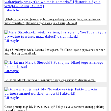
Lifestyle
„Kiedy zobaczyłam jego zdjęcia z inną kobietą na wakacjach, wszystko we
mnie zamarło.” [Historia z życia wzięta – Laura, 32 lata]
Lifestyle
Maja Strzelczyk: wiek, kariera, Instagram, YouTube i życie prywatne (partner,
mąż, dzieci) dziennikarki
Lifestyle
Ile lat ma Marek Sierocki? Poznajmy bliżej tego znanego dziennikarza!
Lifestyle
Gdzie pracuje mąż Idy Nowakowskiej? Fakty z życia partnera znanej polskiej
tancerki i aktorki!