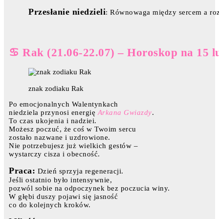
Przesłanie niedzieli
: Równowaga między sercem a ro
♋ Rak (21.06-22.07) – Horoskop na 15 l
znak zodiaku Rak
Po emocjonalnych Walentynkach
niedziela przynosi energię
Arkana Gwiazdy
.
To czas ukojenia i nadziei.
Możesz poczuć, że coś w Twoim sercu
zostało nazwane i uzdrowione.
Nie potrzebujesz już wielkich gestów –
wystarczy cisza i obecność.
Praca:
Dzień sprzyja regeneracji.
Jeśli ostatnio było intensywnie,
pozwól sobie na odpoczynek bez poczucia winy.
W głębi duszy pojawi się jasność
co do kolejnych kroków.