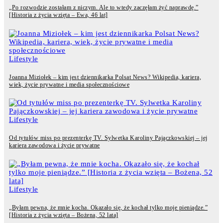
„Po rozwodzie zostałam z niczym. Ale to wtedy zaczęłam żyć naprawdę.”
[Historia z życia wzięta – Ewa, 46 lat]
Lifestyle
Joanna Miziołek – kim jest dziennikarka Polsat News? Wikipedia, kariera,
wiek, życie prywatne i media społecznościowe
Lifestyle
Od tytułów miss po prezenterkę TV. Sylwetka Karoliny Pajączkowskiej – jej
kariera zawodowa i życie prywatne
Lifestyle
„Byłam pewna, że mnie kocha. Okazało się, że kochał tylko moje pieniądze.”
[Historia z życia wzięta – Bożena, 52 lata]