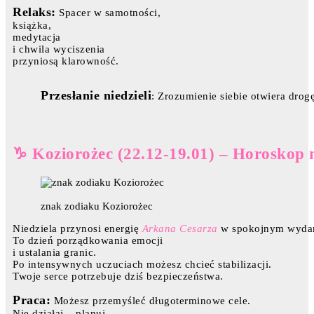
Relaks:
Spacer w samotności,
książka,
medytacja
i chwila wyciszenia
przyniosą klarowność.
Przesłanie niedzieli
: Zrozumienie siebie otwiera drog
♑ Koziorożec (22.12-19.01) – Horoskop 
znak zodiaku Koziorożec
Niedziela przynosi energię
Arkana Cesarza
w spokojnym wydan
To dzień porządkowania emocji
i ustalania granic.
Po intensywnych uczuciach możesz chcieć stabilizacji.
Twoje serce potrzebuje dziś bezpieczeństwa.
Praca:
Możesz przemyśleć długoterminowe cele.
Nie działaj – planuj.