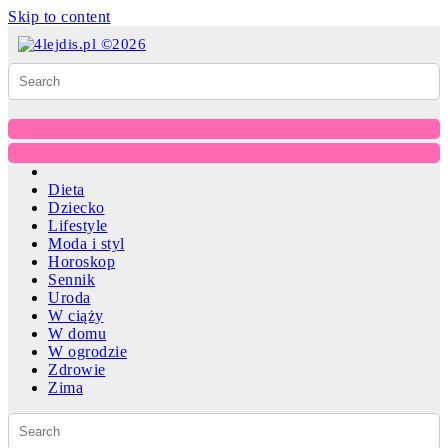
Skip to content
Dieta
Dziecko
Lifestyle
Moda i styl
Horoskop
Sennik
Uroda
W ciąży
W domu
W ogrodzie
Zdrowie
Zima