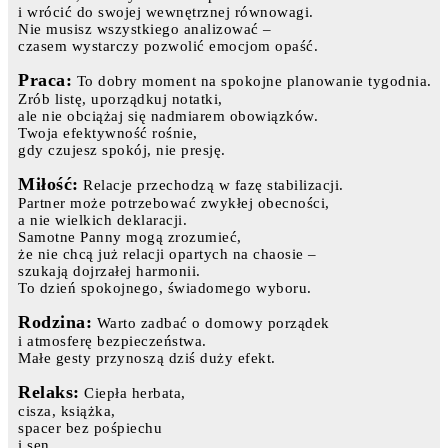
i wrócić do swojej wewnętrznej równowagi.
Nie musisz wszystkiego analizować –
czasem wystarczy pozwolić emocjom opaść.
Praca:
To dobry moment na spokojne planowanie tygodnia.
Zrób listę, uporządkuj notatki,
ale nie obciążaj się nadmiarem obowiązków.
Twoja efektywność rośnie,
gdy czujesz spokój, nie presję.
Miłość:
Relacje przechodzą w fazę stabilizacji.
Partner może potrzebować zwykłej obecności,
a nie wielkich deklaracji.
Samotne Panny mogą zrozumieć,
że nie chcą już relacji opartych na chaosie –
szukają dojrzałej harmonii.
To dzień spokojnego, świadomego wyboru.
Rodzina:
Warto zadbać o domowy porządek
i atmosferę bezpieczeństwa.
Małe gesty przynoszą dziś duży efekt.
Relaks:
Ciepła herbata,
cisza, książka,
spacer bez pośpiechu
i sen