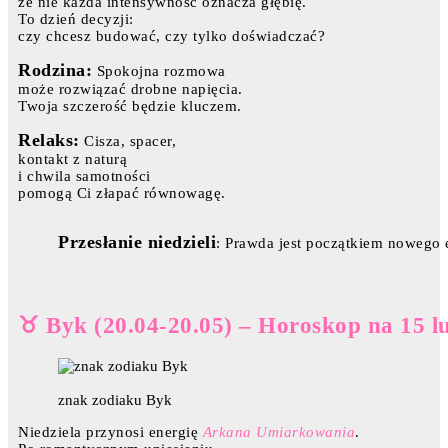
że nie każda intensywność oznacza głębię.
To dzień decyzji:
czy chcesz budować, czy tylko doświadczać?
Rodzina:
Spokojna rozmowa
może rozwiązać drobne napięcia.
Twoja szczerość będzie kluczem.
Relaks:
Cisza, spacer,
kontakt z naturą
i chwila samotności
pomogą Ci złapać równowagę.
Przesłanie niedzieli
: Prawda jest początkiem nowego 
♉ Byk (20.04-20.05) – Horoskop na 15 l
znak zodiaku Byk
Niedziela przynosi energię
Arkana Umiarkowania
.