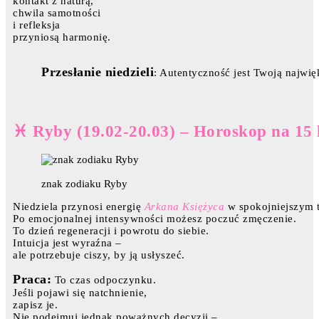
kontakt z naturą,
chwila samotności
i refleksja
przyniosą harmonię.
Przesłanie niedzieli
: Autentyczność jest Twoją najwięk
♓ Ryby (19.02-20.03) – Horoskop na 15 
znak zodiaku Ryby
Niedziela przynosi energię
Arkana Księżyca
w spokojniejszym t
Po emocjonalnej intensywności możesz poczuć zmęczenie.
To dzień regeneracji i powrotu do siebie.
Intuicja jest wyraźna –
ale potrzebuje ciszy, by ją usłyszeć.
Praca:
To czas odpoczynku.
Jeśli pojawi się natchnienie,
zapisz je.
Nie podejmuj jednak poważnych decyzji –