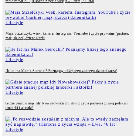
mnie zamarło.” [Historia z życia wzięta – Laura, 32 lata]
Lifestyle
Maja Strzelczyk: wiek, kariera, Instagram, YouTube i życie prywatne (partner,
mąż, dzieci) dziennikarki
Lifestyle
Ile lat ma Marek Sierocki? Poznajmy bliżej tego znanego dziennikarza!
Lifestyle
Gdzie pracuje mąż Idy Nowakowskiej? Fakty z życia partnera znanej polskiej
tancerki i aktorki!
Lifestyle