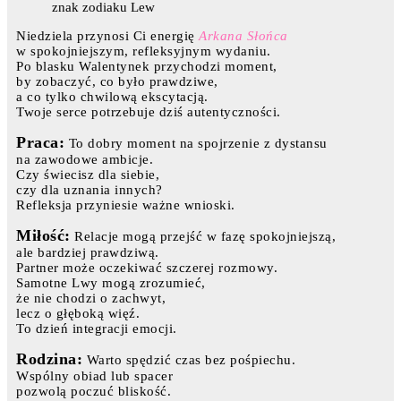
znak zodiaku Lew
Niedziela przynosi Ci energię
Arkana Słońca
w spokojniejszym, refleksyjnym wydaniu.
Po blasku Walentynek przychodzi moment,
by zobaczyć, co było prawdziwe,
a co tylko chwilową ekscytacją.
Twoje serce potrzebuje dziś autentyczności.
Praca:
To dobry moment na spojrzenie z dystansu
na zawodowe ambicje.
Czy świecisz dla siebie,
czy dla uznania innych?
Refleksja przyniesie ważne wnioski.
Miłość:
Relacje mogą przejść w fazę spokojniejszą,
ale bardziej prawdziwą.
Partner może oczekiwać szczerej rozmowy.
Samotne Lwy mogą zrozumieć,
że nie chodzi o zachwyt,
lecz o głęboką więź.
To dzień integracji emocji.
Rodzina:
Warto spędzić czas bez pośpiechu.
Wspólny obiad lub spacer
pozwolą poczuć bliskość.