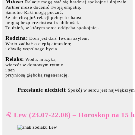
Miłość:
Relacje mogą stać się bardziej spokojne i dojrzałe.
Partner może docenić Twoją empatię.
Samotne Raki mogą poczuć,
że nie chcą już relacji pełnych chaosu –
pragną bezpieczeństwa i stabilności.
To dzień, w którym serce oddycha spokojniej.
Rodzina:
Dom jest dziś Twoim azylem.
Warto zadbać o ciepłą atmosferę
i chwilę wspólnego bycia.
Relaks:
Woda, muzyka,
wieczór w domowym rytmie
i sen
przyniosą głęboką regenerację.
Przesłanie niedzieli
: Spokój w sercu jest największy
♌ Lew (23.07-22.08) – Horoskop na 15 l