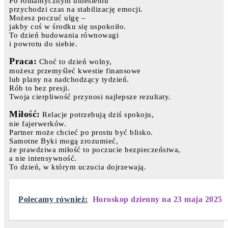
Po romantycznym uniesieniu
przychodzi czas na stabilizację emocji.
Możesz poczuć ulgę –
jakby coś w środku się uspokoiło.
To dzień budowania równowagi
i powrotu do siebie.
Praca:
Choć to dzień wolny,
możesz przemyśleć kwestie finansowe
lub plany na nadchodzący tydzień.
Rób to bez presji.
Twoja cierpliwość przynosi najlepsze rezultaty.
Miłość:
Relacje potrzebują dziś spokoju,
nie fajerwerków.
Partner może chcieć po prostu być blisko.
Samotne Byki mogą zrozumieć,
że prawdziwa miłość to poczucie bezpieczeństwa,
a nie intensywność.
To dzień, w którym uczucia dojrzewają.
Polecamy również:
Horoskop dzienny na 23 maja 2025