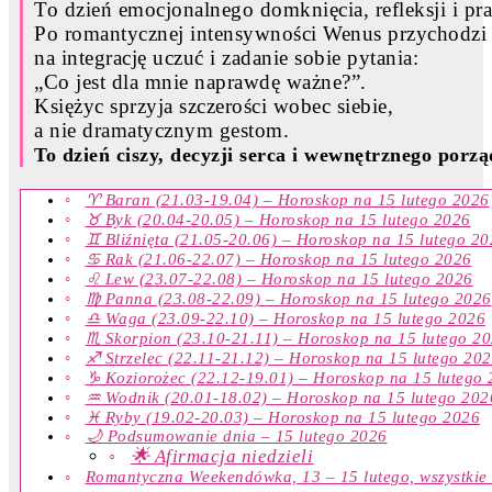
To dzień emocjonalnego domknięcia, refleksji i pr
Po romantycznej intensywności Wenus przychodzi 
na integrację uczuć i zadanie sobie pytania:
„Co jest dla mnie naprawdę ważne?”.
Księżyc sprzyja szczerości wobec siebie,
a nie dramatycznym gestom.
To dzień ciszy, decyzji serca i wewnętrznego porz
♈ Baran (21.03-19.04) – Horoskop na 15 lutego 2026
♉ Byk (20.04-20.05) – Horoskop na 15 lutego 2026
♊ Bliźnięta (21.05-20.06) – Horoskop na 15 lutego 2
♋ Rak (21.06-22.07) – Horoskop na 15 lutego 2026
♌ Lew (23.07-22.08) – Horoskop na 15 lutego 2026
♍ Panna (23.08-22.09) – Horoskop na 15 lutego 2026
♎ Waga (23.09-22.10) – Horoskop na 15 lutego 2026
♏ Skorpion (23.10-21.11) – Horoskop na 15 lutego 2
♐ Strzelec (22.11-21.12) – Horoskop na 15 lutego 20
♑ Koziorożec (22.12-19.01) – Horoskop na 15 lutego
♒ Wodnik (20.01-18.02) – Horoskop na 15 lutego 202
♓ Ryby (19.02-20.03) – Horoskop na 15 lutego 2026
🌙 Podsumowanie dnia – 15 lutego 2026
🌟 Afirmacja niedzieli
Romantyczna Weekendówka, 13 – 15 lutego, wszystkie 