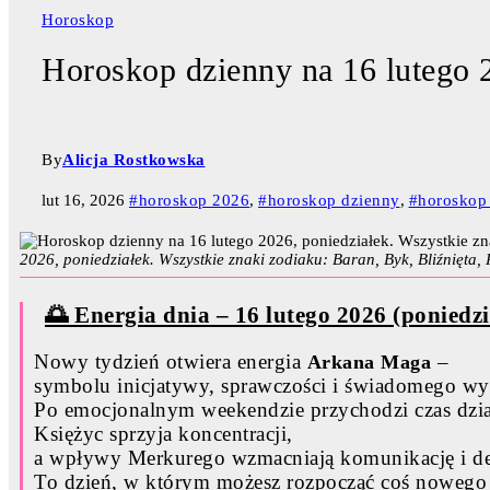
Horoskop
Horoskop dzienny na 16 lutego 
By
Alicja Rostkowska
lut 16, 2026
#horoskop 2026
,
#horoskop dzienny
,
#horoskop 
2026, poniedziałek. Wszystkie znaki zodiaku: Baran, Byk, Bliźnięta,
🌅 Energia dnia – 16 lutego 2026 (poniedzi
Nowy tydzień otwiera energia
–
Arkana Maga
symbolu inicjatywy, sprawczości i świadomego wy
Po emocjonalnym weekendzie przychodzi czas dzia
Księżyc sprzyja koncentracji,
a wpływy Merkurego wzmacniają komunikację i de
To dzień, w którym możesz rozpocząć coś nowego