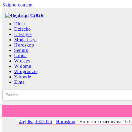
Skip to content
Dieta
Dziecko
Lifestyle
Moda i styl
Horoskop
Sennik
Uroda
W ciąży
W domu
W ogrodzie
Zdrowie
Zima
4lejdis.pl ©2026
/
Horoskop
/
Horoskop dzienny na 16 l