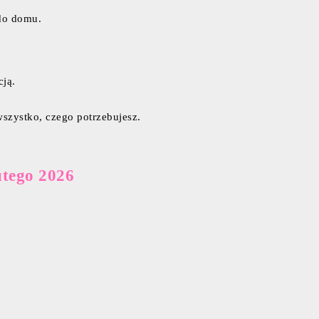
do domu.
ją.
wszystko, czego potrzebujesz.
utego 2026