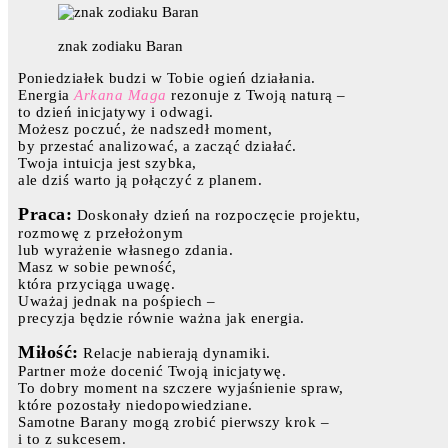
znak zodiaku Baran
Poniedziałek budzi w Tobie ogień działania.
Energia
Arkana Maga
rezonuje z Twoją naturą –
to dzień inicjatywy i odwagi.
Możesz poczuć, że nadszedł moment,
by przestać analizować, a zacząć działać.
Twoja intuicja jest szybka,
ale dziś warto ją połączyć z planem.
Praca:
Doskonały dzień na rozpoczęcie projektu,
rozmowę z przełożonym
lub wyrażenie własnego zdania.
Masz w sobie pewność,
która przyciąga uwagę.
Uważaj jednak na pośpiech –
precyzja będzie równie ważna jak energia.
Miłość:
Relacje nabierają dynamiki.
Partner może docenić Twoją inicjatywę.
To dobry moment na szczere wyjaśnienie spraw,
które pozostały niedopowiedziane.
Samotne Barany mogą zrobić pierwszy krok –
i to z sukcesem.