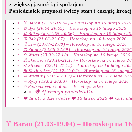
z większą jasnością i spokojem.
Poniedziałek przynosi świeży start i energię kreacj
♈ Baran (21.03-19.04) – Horoskop na 16 lutego 2026
♉ Byk (20.04-20.05) – Horoskop na 16 lutego 2026
♊ Bliźnięta (21.05-20.06) – Horoskop na 16 lutego 2
♋ Rak (21.06-22.07) – Horoskop na 16 lutego 2026
♌ Lew (23.07-22.08) – Horoskop na 16 lutego 2026
♍ Panna (23.08-22.09) – Horoskop na 16 lutego 2026
♎ Waga (23.09-22.10) – Horoskop na 16 lutego 2026
♏ Skorpion (23.10-21.11) – Horoskop na 16 lutego 2
♐ Strzelec (22.11-21.12) – Horoskop na 16 lutego 20
♑ Koziorożec (22.12-19.01) – Horoskop na 16 lutego
♒ Wodnik (20.01-18.02) – Horoskop na 16 lutego 202
♓ Ryby (19.02-20.03) – Horoskop na 16 lutego 2026
✨ Podsumowanie dnia – 16 lutego 2026
🌟 Afirmacja poniedziałku
❤️ Tarot na dzień dobry ❤️ 16 lutego 2026 ❤️ karty dl
♈ Baran (21.03-19.04) – Horoskop na 16