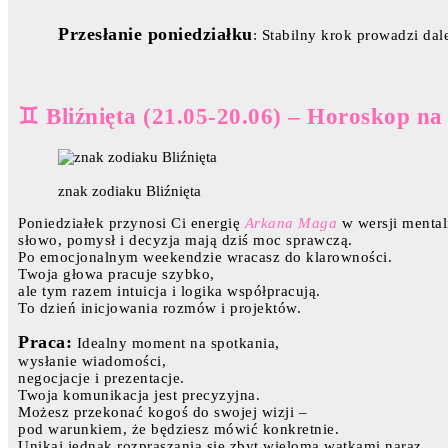
Przesłanie poniedziałku
: Stabilny krok prowadzi dale
♊ Bliźnięta (21.05-20.06) – Horoskop na
znak zodiaku Bliźnięta
Poniedziałek przynosi Ci energię
Arkana Maga
w wersji mental
słowo, pomysł i decyzja mają dziś moc sprawczą.
Po emocjonalnym weekendzie wracasz do klarowności.
Twoja głowa pracuje szybko,
ale tym razem intuicja i logika współpracują.
To dzień inicjowania rozmów i projektów.
Praca:
Idealny moment na spotkania,
wysłanie wiadomości,
negocjacje i prezentacje.
Twoja komunikacja jest precyzyjna.
Możesz przekonać kogoś do swojej wizji –
pod warunkiem, że będziesz mówić konkretnie.
Unikaj jednak rozpraszania się zbyt wieloma wątkami naraz.