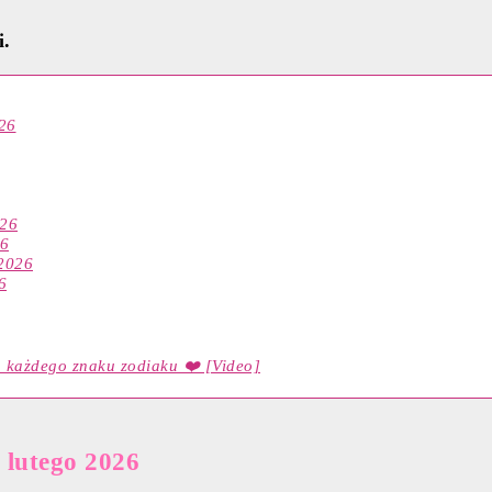
i.
026
026
26
 2026
6
a każdego znaku zodiaku ❤️ [Video]
 lutego 2026