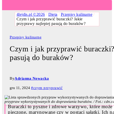
4lejdis.pl ©2026
/
Dieta
/
Przepisy kulinarne
/
Czym i jak przyprawić buraczki? Jakie
przyprawy najlepiej pasują do buraków?
Przepisy kulinarne
Czym i jak przyprawić buraczki?
pasują do buraków?
By
Adrianna Nowacka
gru 11, 2024
#czym przyprawić
przypraw wykorzystywanych do doprawiania buraków. / Fot.: cdn.c
Buraczki to pyszne i zdrowe warzywo, które może
pieczone, marynowane czy w postaci sałatki. Ich 