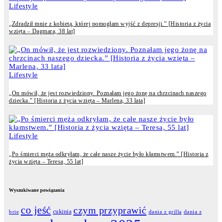
Lifestyle
„Zdradził mnie z kobietą, której pomogłam wyjść z depresji.” [Historia z życia
wzięta – Dagmara, 38 lat]
Lifestyle
„On mówił, że jest rozwiedziony. Poznałam jego żonę na chrzcinach naszego
dziecka.” [Historia z życia wzięta – Marlena, 33 lata]
Lifestyle
„Po śmierci męża odkryłam, że całe nasze życie było kłamstwem.” [Historia z
życia wzięta – Teresa, 55 lat]
Wyszukiwane powiązania
co jeść
czym przyprawić
cukinia
dania z grilla
dania z
brie