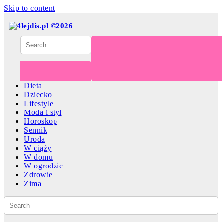
Skip to content
Dieta
Dziecko
Lifestyle
Moda i styl
Horoskop
Sennik
Uroda
W ciąży
W domu
W ogrodzie
Zdrowie
Zima