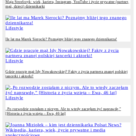
Maja Strzelczyk: wiek, kariera, Instagram, YouTube i życie prywatne (partner,
mąż, dzieci) dziennikarki
Lifestyle
Ile lat ma Marek Sierocki? Poznajmy bliżej tego znanego dziennikarza!
Lifestyle
Gdzie pracuje mąż Idy Nowakowskiej? Fakty z życia partnera znanej polskiej
tancerki i aktorki!
Lifestyle
„Po rozwodzie zostałam z niczym. Ale to wtedy zaczęłam żyć naprawdę.”
[Historia z życia wzięta – Ewa, 46 lat]