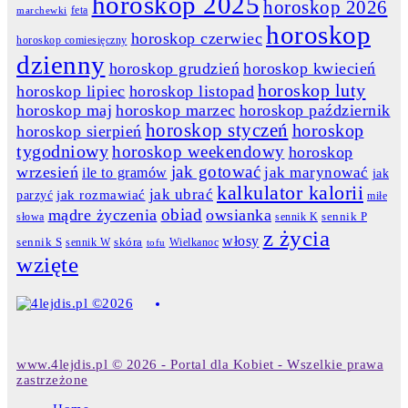
horoskop 2025
horoskop 2026
feta
marchewki
horoskop
horoskop czerwiec
horoskop comiesięczny
dzienny
horoskop grudzień
horoskop kwiecień
horoskop luty
horoskop lipiec
horoskop listopad
horoskop maj
horoskop marzec
horoskop październik
horoskop styczeń
horoskop
horoskop sierpień
tygodniowy
horoskop weekendowy
horoskop
jak gotować
wrzesień
jak marynować
ile to gramów
jak
kalkulator kalorii
jak ubrać
jak rozmawiać
parzyć
miłe
obiad
mądre życzenia
owsianka
słowa
sennik K
sennik P
z życia
włosy
skóra
sennik S
sennik W
Wielkanoc
tofu
wzięte
www.4lejdis.pl © 2026 - Portal dla Kobiet - Wszelkie prawa
zastrzeżone