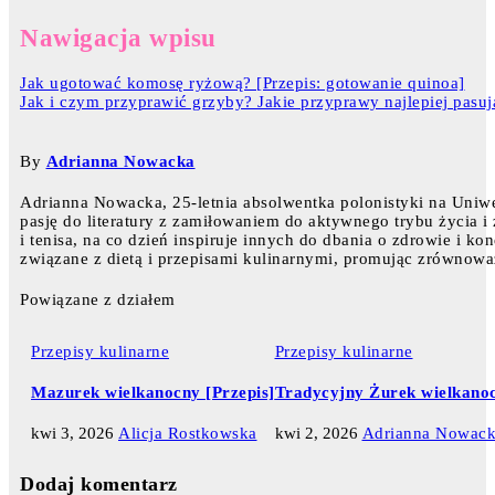
Nawigacja wpisu
Jak ugotować komosę ryżową? [Przepis: gotowanie quinoa]
Jak i czym przyprawić grzyby? Jakie przyprawy najlepiej pasu
By
Adrianna Nowacka
Adrianna Nowacka, 25-letnia absolwentka polonistyki na Uniw
pasję do literatury z zamiłowaniem do aktywnego trybu życia i
i tenisa, na co dzień inspiruje innych do dbania o zdrowie i ko
związane z dietą i przepisami kulinarnymi, promując zrównowa
Powiązane z działem
Przepisy kulinarne
Przepisy kulinarne
Mazurek wielkanocny [Przepis]
Tradycyjny Żurek wielkanoc
kwi 3, 2026
Alicja Rostkowska
kwi 2, 2026
Adrianna Nowac
Dodaj komentarz