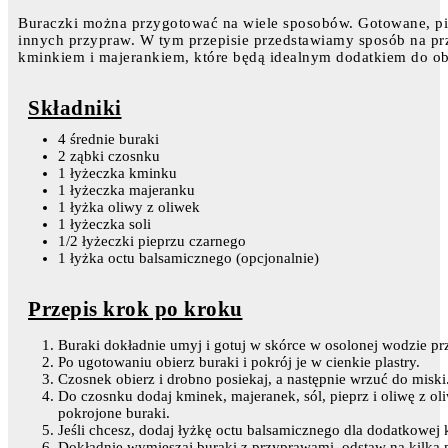
Buraczki można przygotować na wiele sposobów. Gotowane, p
innych przypraw. W tym przepisie przedstawiamy sposób na p
kminkiem i majerankiem, które będą idealnym dodatkiem do ob
Składniki
4 średnie buraki
2 ząbki czosnku
1 łyżeczka kminku
1 łyżeczka majeranku
1 łyżka oliwy z oliwek
1 łyżeczka soli
1/2 łyżeczki pieprzu czarnego
1 łyżka octu balsamicznego (opcjonalnie)
Przepis krok po kroku
Buraki dokładnie umyj i gotuj w skórce w osolonej wodzie prz
Po ugotowaniu obierz buraki i pokrój je w cienkie plastry.
Czosnek obierz i drobno posiekaj, a następnie wrzuć do miski
Do czosnku dodaj kminek, majeranek, sól, pieprz i oliwę z ol
pokrojone buraki.
Jeśli chcesz, dodaj łyżkę octu balsamicznego dla dodatkowej
Dokładnie wymieszaj buraki z przyprawami, odstaw na kilka m