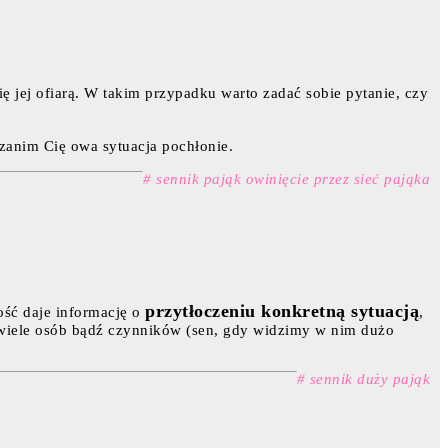
ię jej ofiarą. W takim przypadku warto zadać sobie pytanie, czy
 zanim Cię owa sytuacja pochłonie.
# sennik pająk owinięcie przez sieć pająka
przytłoczeniu konkretną sytuacją
ość daje informację o
,
ez wiele osób bądź czynników (sen, gdy widzimy w nim dużo
# sennik duży pająk