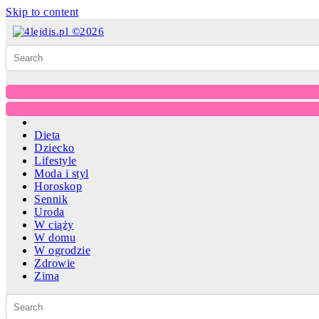
Skip to content
Dieta
Dziecko
Lifestyle
Moda i styl
Horoskop
Sennik
Uroda
W ciąży
W domu
W ogrodzie
Zdrowie
Zima