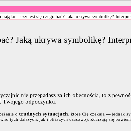
o pająku – czy jest się czego bać? Jaką ukrywa symbolikę? Interpr
 bać? Jaką ukrywa symbolikę? Interp
yczajnie nie przepadasz za ich obecnością, to z pewnoś
ść Twojego odpoczynku.
trudnych sytuacjach
rzeżenie o
, które Cię czekają — jednak s
wno tych dalszych, jak i bliższych czasowo). Zdarzają się bowiem