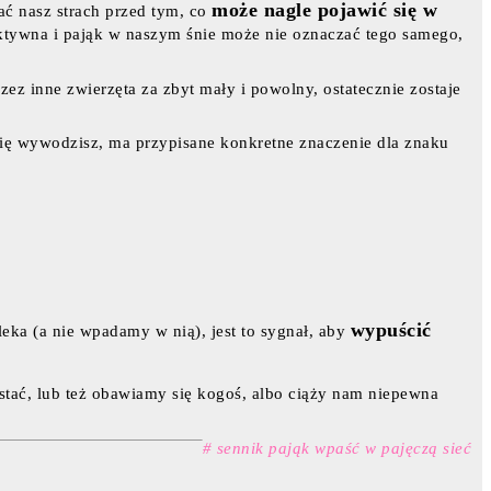
może nagle pojawić się w
ać nasz strach przed tym, co
ektywna i pająk w naszym śnie może nie oznaczać tego samego,
ez inne zwierzęta za zbyt mały i powolny, ostatecznie zostaje
j się wywodzisz, ma przypisane konkretne znaczenie dla znaku
wypuścić
leka (a nie wpadamy w nią), jest to sygnał, aby
tać, lub też obawiamy się kogoś, albo ciąży nam niepewna
# sennik pająk wpaść w pajęczą sieć