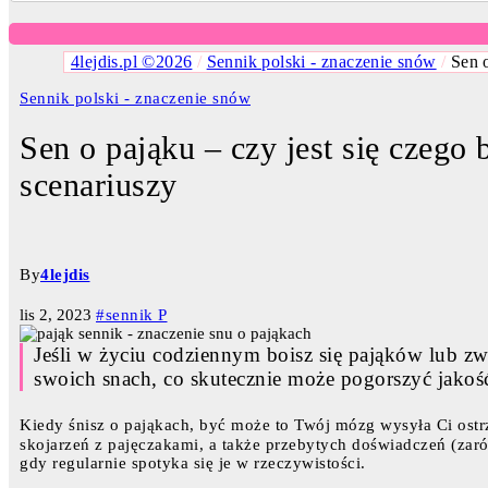
4lejdis.pl ©2026
/
Sennik polski - znaczenie snów
/
Sen 
Sennik polski - znaczenie snów
Sen o pająku – czy jest się czego
scenariuszy
By
4lejdis
lis 2, 2023
#sennik P
Jeśli w życiu codziennym boisz się pająków lub zw
swoich snach, co skutecznie może pogorszyć jako
Kiedy śnisz o pająkach, być może to Twój mózg wysyła Ci ost
skojarzeń z pajęczakami, a także przebytych doświadczeń (zaró
gdy regularnie spotyka się je w rzeczywistości.