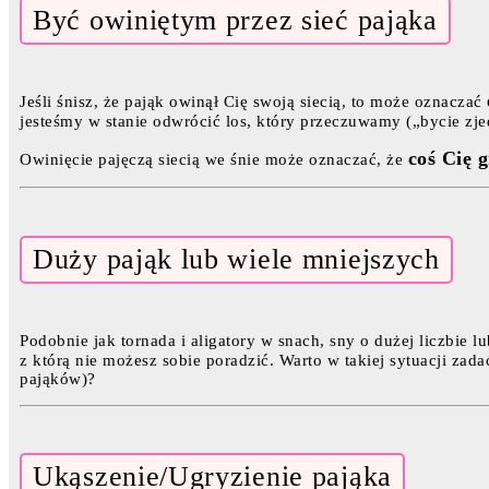
Być owiniętym przez sieć pająka
Jeśli śnisz, że pająk owinął Cię swoją siecią, to może oznaczać
jesteśmy w stanie odwrócić los, który przeczuwamy („bycie z
coś Cię g
Owinięcie pajęczą siecią we śnie może oznaczać, że
Duży pająk lub wiele mniejszych
Podobnie jak tornada i aligatory w snach, sny o dużej liczbi
z którą nie możesz sobie poradzić. Warto w takiej sytuacji za
pająków)?
Ukąszenie/Ugryzienie pająka