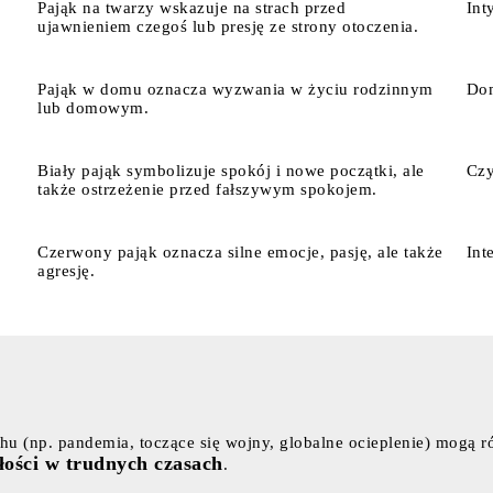
Pająk na twarzy wskazuje na strach przed
Int
ujawnieniem czegoś lub presję ze strony otoczenia.
Pająk w domu oznacza wyzwania w życiu rodzinnym
Dom
lub domowym.
Biały pająk symbolizuje spokój i nowe początki, ale
Czy
także ostrzeżenie przed fałszywym spokojem.
Czerwony pająk oznacza silne emocje, pasję, ale także
Int
agresję.
chu (np. pandemia, toczące się wojny, globalne ocieplenie) mogą 
iłości w trudnych czasach
.