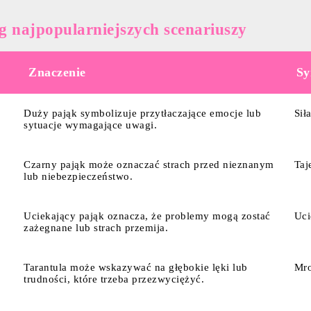
wg najpopularniejszych scenariuszy
Znaczenie
Sy
Duży pająk symbolizuje przytłaczające emocje lub
Sił
sytuacje wymagające uwagi.
Czarny pająk może oznaczać strach przed nieznanym
Taj
lub niebezpieczeństwo.
Uciekający pająk oznacza, że problemy mogą zostać
Uci
zażegnane lub strach przemija.
Tarantula może wskazywać na głębokie lęki lub
Mro
trudności, które trzeba przezwyciężyć.