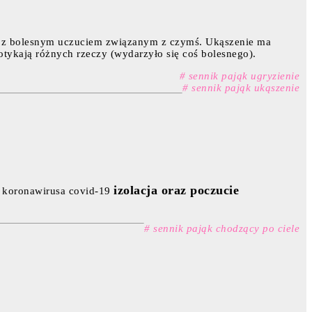
 się z bolesnym uczuciem związanym z czymś. Ukąszenie ma
dotykają różnych rzeczy (wydarzyło się coś bolesnego).
# sennik pająk ugryzienie
# sennik pająk ukąszenie
izolacja oraz poczucie
ii koronawirusa covid-19
# sennik pająk chodzący po ciele