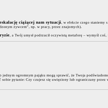
eskalację ciążącej nam sytuacji
, w efekcie czego staniemy s
jedzonym żywcem”, np. w pracy, przez znajomych).
ryzie
, a Twój umysł podrzucił oczywistą metaforę – wymyśl coś,
e lub jednym ogromnym pająku mogą sprawić, że Twoja podświadom
dać sobie pytanie: Czy czujesz się uwięziony lub ograniczany prz