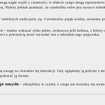
 mogą nagle wyjść z ciemności, w efekcie czego mogą reprezentow
nej. Należy jednak pamiętać, że symbolika snów jest wysoce subi
W niektórych tradycjach, np. Czirokezów, pająk wodny, uważany prz
eń – trudno wskazać tylko jedno, zwłaszcza jeśli kultura, z które
mierci z pewnością może wywołać sen z udziałem tego pajęczaka.
ną uwagę na charakter tej interakcji. Gdy oglądamy ją jedynie z da
 pokazać ją światu.
ego umysłu
– utknęliśmy w czymś, z czego nie możemy się wydos