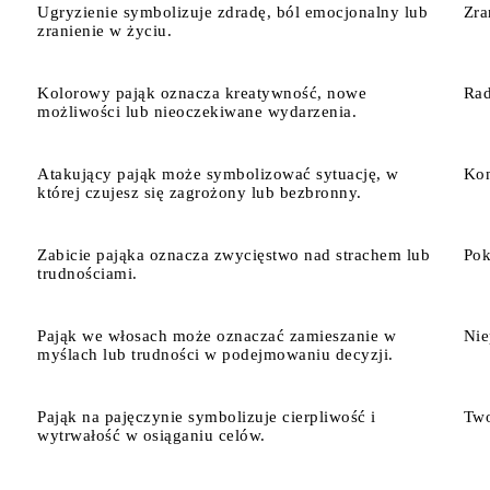
Ugryzienie symbolizuje zdradę, ból emocjonalny lub
Zra
zranienie w życiu.
Kolorowy pająk oznacza kreatywność, nowe
Rad
możliwości lub nieoczekiwane wydarzenia.
Atakujący pająk może symbolizować sytuację, w
Kon
której czujesz się zagrożony lub bezbronny.
Zabicie pająka oznacza zwycięstwo nad strachem lub
Pok
trudnościami.
Pająk we włosach może oznaczać zamieszanie w
Nie
myślach lub trudności w podejmowaniu decyzji.
Pająk na pajęczynie symbolizuje cierpliwość i
Two
wytrwałość w osiąganiu celów.