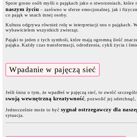
Spore grono osób myśli o pająkach jako o stworzeniach, które
naszym życiu
– zarówno w sferze emocjonalnej, jak i fizycz
co pająk w snach innej osoby.
Kultura odgrywa również rolę w interpretacji snu o pająkach. 
wybawicielem wszystkich zwierząt.
Pająki to jeden z tych symboli, które mają ogromną ilość znacz
pająka. Każdy czas transformacji, odrodzenia, cykli życia i ś
Wpadanie w pajęczą sieć
Jeśli śnisz o tym, że wpadłeś w pajęczą sieć, to zwróć szczegól
swoją wewnętrzną kreatywność
, pozwolić jej odetchnąć,
sygnał ostrzegawczy dla nasz
Jednocześnie może to być
sytuacja.