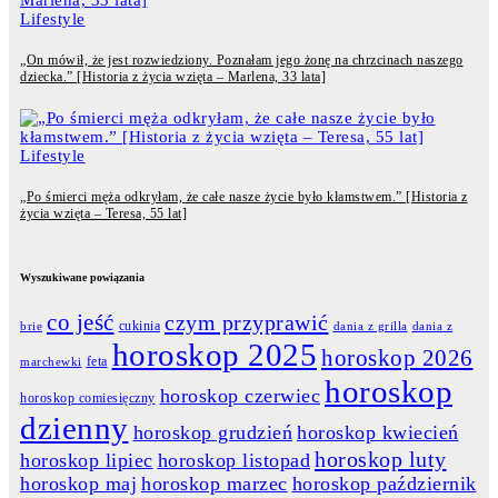
Lifestyle
„On mówił, że jest rozwiedziony. Poznałam jego żonę na chrzcinach naszego
dziecka.” [Historia z życia wzięta – Marlena, 33 lata]
Lifestyle
„Po śmierci męża odkryłam, że całe nasze życie było kłamstwem.” [Historia z
życia wzięta – Teresa, 55 lat]
Wyszukiwane powiązania
co jeść
czym przyprawić
cukinia
dania z grilla
dania z
brie
horoskop 2025
horoskop 2026
feta
marchewki
horoskop
horoskop czerwiec
horoskop comiesięczny
dzienny
horoskop grudzień
horoskop kwiecień
horoskop luty
horoskop lipiec
horoskop listopad
horoskop maj
horoskop marzec
horoskop październik