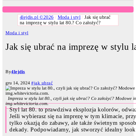
4lejdis.pl ©2026
/
Moda i styl
/
Jak się ubrać
na imprezę w stylu lat 80.? Co założyć?
Moda i styl
Jak się ubrać na imprezę w stylu l
By
4lejdis
gru 14, 2024
#jak ubrać
Impreza w stylu lat 80., czyli jak się ubrać? Co założyć? Modowe insp
img.whitevictoria.com.
Styl lat 80. to prawdziwa eksplozja kolorów, odw
Jeśli wybierasz się na imprezę w tym klimacie, pr
tylko okazją do zabawy, ale także świetnym spos
dekady. Podpowiadamy, jak stworzyć idealny look 