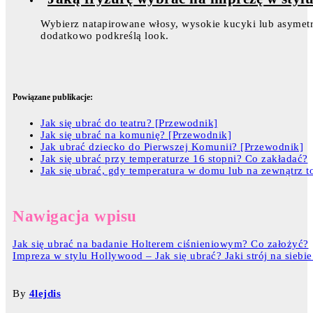
Wybierz natapirowane włosy, wysokie kucyki lub asymetr
dodatkowo podkreślą look.
Powiązane publikacje:
Jak się ubrać do teatru? [Przewodnik]
Jak się ubrać na komunię? [Przewodnik]
Jak ubrać dziecko do Pierwszej Komunii? [Przewodnik]
Jak się ubrać przy temperaturze 16 stopni? Co zakładać?
Jak się ubrać, gdy temperatura w domu lub na zewnątrz t
Nawigacja wpisu
Jak się ubrać na badanie Holterem ciśnieniowym? Co założyć?
Impreza w stylu Hollywood – Jak się ubrać? Jaki strój na siebie
By
4lejdis