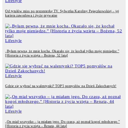
Lifestyle
Od tytułów miss po prezenterkę TV. Sylwetka Karoliny Pajączkowskiej – jej
kariera zawodowa i życie prywatne
Lifestyle
„Byłam pewna, że mnie kocha. Okazało się, że kochał tylko moje pieniądze.”
[Historia z życia wzięta – Bożena, 52 lata]
Lifestyle
Gdzie się wybrać na walentynki? TOP5 pomysłów na Dzień Zakochanych!
Lifestyle
„On miał wszystko – ja miałam jego. Do czasu, aż poznał kogoś młodszego.”
[Historia z życia wzięta – Renata, 44 lata]