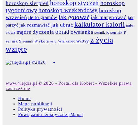
horoskop styczeń
horoskop
horoskop sierpień
tygodniowy
horoskop weekendowy
horoskop
jak gotować
wrzesień
jak marynować
ile to gramów
jak
kalkulator kalorii
jak ubrać
jak rozmawiać
parzyć
miłe
obiad
mądre życzenia
owsianka
słowa
sennik K
sennik P
z życia
włosy
skóra
sennik S
sennik W
Wielkanoc
tofu
wzięte
www.4lejdis.pl © 2026 - Portal dla Kobiet - Wszelkie prawa
zastrzeżone
Home
Mapa publikacji
Polityka prywatności
Powiązania tematyczne [Mapa]