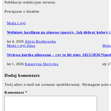
Publikacje redakcyjne serwisu.
Powiązane z działem
Moda i styl
Wełniany kardigan na zimowe spacery. Jak dobrać kolory i 
lut 4, 2026
Alicja Rostkowska
Moda i styl
Zima
Moda 
Stylowa kurtka pikowana – czy to hit zimy 2025/2026?
Spodn
lut 1, 2026
Katarzyna Skrzycka
sty 2
Dodaj komentarz
Twój adres e-mail nie zostanie opublikowany.
Wymagane pola 
Komentarz
*