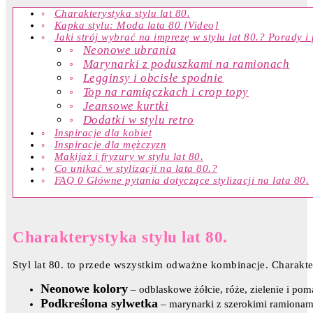
Charakterystyka stylu lat 80.
Kapka stylu: Moda lata 80 [Video]
Jaki strój wybrać na imprezę w stylu lat 80.? Porady i
Neonowe ubrania
Marynarki z poduszkami na ramionach
Legginsy i obcisłe spodnie
Top na ramiączkach i crop topy
Jeansowe kurtki
Dodatki w stylu retro
Inspiracje dla kobiet
Inspiracje dla mężczyzn
Makijaż i fryzury w stylu lat 80.
Co unikać w stylizacji na lata 80.?
FAQ 0 Główne pytania dotyczące stylizacji na lata 80.
Charakterystyka stylu lat 80.
Styl lat 80. to przede wszystkim odważne kombinacje. Charakte
Neonowe kolory
– odblaskowe żółcie, róże, zielenie i po
Podkreślona sylwetka
– marynarki z szerokimi ramionami, 