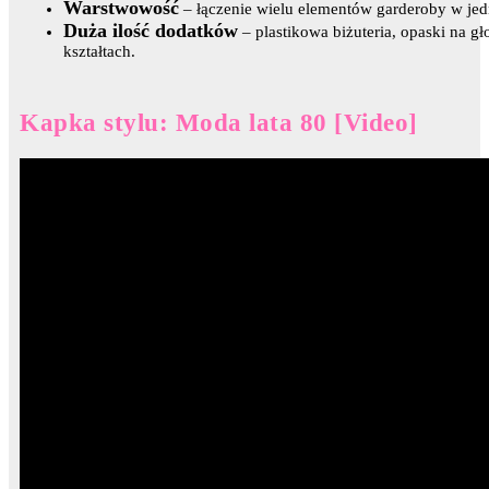
Warstwowość
– łączenie wielu elementów garderoby w jed
Duża ilość dodatków
– plastikowa biżuteria, opaski na 
kształtach.
Kapka stylu: Moda lata 80 [Video]