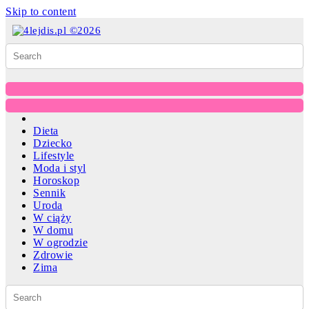
Skip to content
Dieta
Dziecko
Lifestyle
Moda i styl
Horoskop
Sennik
Uroda
W ciąży
W domu
W ogrodzie
Zdrowie
Zima