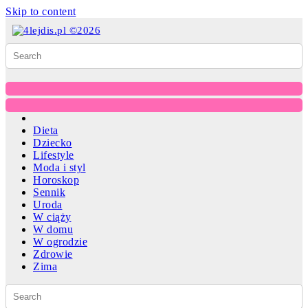
Skip to content
Dieta
Dziecko
Lifestyle
Moda i styl
Horoskop
Sennik
Uroda
W ciąży
W domu
W ogrodzie
Zdrowie
Zima