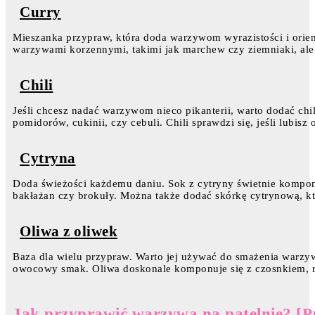
Curry
Mieszanka przypraw, która doda warzywom wyrazistości i orien
warzywami korzennymi, takimi jak marchew czy ziemniaki, ale
Chili
Jeśli chcesz nadać warzywom nieco pikanterii, warto dodać chi
pomidorów, cukinii, czy cebuli. Chili sprawdzi się, jeśli lubisz 
Cytryna
Doda świeżości każdemu daniu. Sok z cytryny świetnie komponu
bakłażan czy brokuły. Można także dodać skórkę cytrynową, k
Oliwa z oliwek
Baza dla wielu przypraw. Warto jej używać do smażenia warzyw
owocowy smak. Oliwa doskonale komponuje się z czosnkiem, 
Jak przyprawić warzywa na patelnię? [Pr