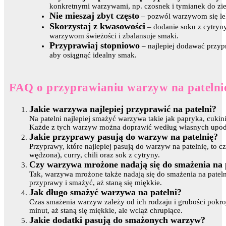
konkretnymi warzywami, np. czosnek i tymianek do zi
Nie mieszaj zbyt często
– pozwól warzywom się lek
Skorzystaj z kwasowości
– dodanie soku z cytryn
warzywom świeżości i zbalansuje smaki.
Przyprawiaj stopniowo
– najlepiej dodawać przyp
aby osiągnąć idealny smak.
FAQ o przyprawianiu warzyw na patelni
Jakie warzywa najlepiej przyprawić na patelni?
Na patelni najlepiej smażyć warzywa takie jak papryka, cukin
Każde z tych warzyw można doprawić według własnych upo
Jakie przyprawy pasują do warzyw na patelnię?
Przyprawy, które najlepiej pasują do warzyw na patelnię, to 
wędzona), curry, chili oraz sok z cytryny.
Czy warzywa mrożone nadają się do smażenia na 
Tak, warzywa mrożone także nadają się do smażenia na patelni
przyprawy i smażyć, aż staną się miękkie.
Jak długo smażyć warzywa na patelni?
Czas smażenia warzyw zależy od ich rodzaju i grubości pokr
minut, aż staną się miękkie, ale wciąż chrupiące.
Jakie dodatki pasują do smażonych warzyw?