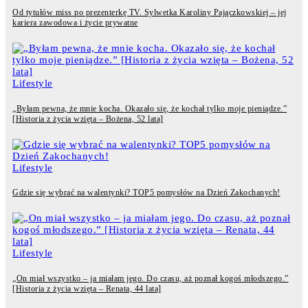
Od tytułów miss po prezenterkę TV. Sylwetka Karoliny Pajączkowskiej – jej
kariera zawodowa i życie prywatne
Lifestyle
„Byłam pewna, że mnie kocha. Okazało się, że kochał tylko moje pieniądze.”
[Historia z życia wzięta – Bożena, 52 lata]
Lifestyle
Gdzie się wybrać na walentynki? TOP5 pomysłów na Dzień Zakochanych!
Lifestyle
„On miał wszystko – ja miałam jego. Do czasu, aż poznał kogoś młodszego.”
[Historia z życia wzięta – Renata, 44 lata]