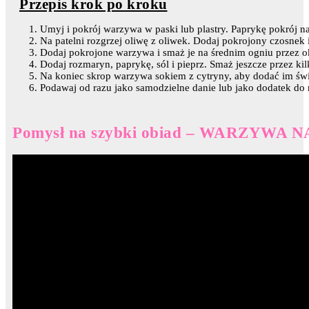
Przepis krok po kroku
Umyj i pokrój warzywa w paski lub plastry. Paprykę pokrój na 
Na patelni rozgrzej oliwę z oliwek. Dodaj pokrojony czosnek 
Dodaj pokrojone warzywa i smaż je na średnim ogniu przez ok
Dodaj rozmaryn, paprykę, sól i pieprz. Smaż jeszcze przez ki
Na koniec skrop warzywa sokiem z cytryny, aby dodać im świ
Podawaj od razu jako samodzielne danie lub jako dodatek do 
Pomysł na szybki obiad – WARZYWA 