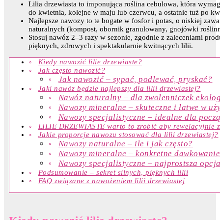
Lilia drzewiasta to imponująca roślina cebulowa, która wym
do kwietnia, kolejne w maju lub czerwcu, a ostatnie tuż po 
Najlepsze nawozy to te bogate w fosfor i potas, o niskiej za
naturalnych (kompost, obornik granulowany, gnojówki roślinne
Stosuj nawóz 2–3 razy w sezonie, zgodnie z zaleceniami prod
pięknych, zdrowych i spektakularnie kwitnących lilii.
Kiedy nawozić lilie drzewiaste?
Jak często nawozić?
Jak nawozić – sypać, podlewać, pryskać?
Jaki nawóz będzie najlepszy dla lilii drzewiastej?
Nawóz naturalny – dla zwolenniczek ekolog
Nawozy mineralne – skuteczne i łatwe w uż
Nawozy specjalistyczne – idealne dla pocz
LILIE DRZEWIASTE warto to zrobić aby rewelacyjnie z
Jakie proporcje nawozu stosować dla lilii drzewiastej?
Nawozy naturalne – ile i jak często?
Nawozy mineralne – konkretne dawkowani
Nawozy specjalistyczne – najprostsza opcj
Podsumowanie – sekret silnych, pięknych lilii
FAQ związane z nawożeniem lilii drzewiastej