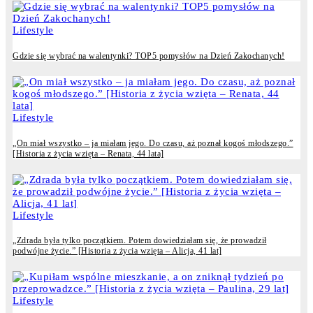
Lifestyle
Gdzie się wybrać na walentynki? TOP5 pomysłów na Dzień Zakochanych!
Lifestyle
„On miał wszystko – ja miałam jego. Do czasu, aż poznał kogoś młodszego.”
[Historia z życia wzięta – Renata, 44 lata]
Lifestyle
„Zdrada była tylko początkiem. Potem dowiedziałam się, że prowadził
podwójne życie.” [Historia z życia wzięta – Alicja, 41 lat]
Lifestyle