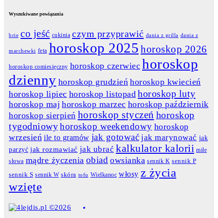
Wyszukiwane powiązania
co jeść
czym przyprawić
cukinia
dania z grilla
dania z
brie
horoskop 2025
horoskop 2026
feta
marchewki
horoskop
horoskop czerwiec
horoskop comiesięczny
dzienny
horoskop grudzień
horoskop kwiecień
horoskop luty
horoskop lipiec
horoskop listopad
horoskop maj
horoskop marzec
horoskop październik
horoskop styczeń
horoskop
horoskop sierpień
tygodniowy
horoskop weekendowy
horoskop
jak gotować
wrzesień
jak marynować
ile to gramów
jak
kalkulator kalorii
jak ubrać
jak rozmawiać
parzyć
miłe
obiad
mądre życzenia
owsianka
słowa
sennik K
sennik P
z życia
włosy
skóra
sennik S
sennik W
Wielkanoc
tofu
wzięte