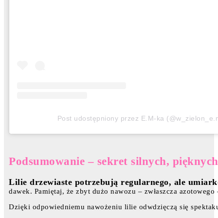
Post udostępniony przez E.M-ka (@w_zielon_e.
Podsumowanie – sekret silnych, pięknych l
Lilie drzewiaste potrzebują regularnego, ale umia
dawek. Pamiętaj, że zbyt dużo nawozu – zwłaszcza azotowego –
Dzięki odpowiedniemu nawożeniu lilie odwdzięczą się spektak