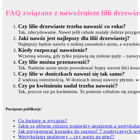
FAQ związane z nawożeniem lilii drzewia
Czy lilie drzewiaste trzeba nawozić co roku?
Tak, zdecydowanie. Nawet jeśli cebule zostały dobrze przygot
Jaki nawóz jest najlepszy dla lilii drzewiastej?
Najlepszy będzie nawóz o niskiej zawartości azotu, a wysoki
Kiedy rozpocząć nawożenie?
Wczesną wiosną, gdy tylko pojawią się zielone pędy – zazw
Czy lilie można przenawozić?
Tak. Nadmiar azotu może powodować bujny wzrost liści koszte
Czy lilie w doniczkach nawozi się tak samo?
Z większą ostrożnością. W donicach stosuj nawozy płynne, w mn
Czy po kwitnieniu nadal trzeba nawozić?
Tak, jeszcze raz po kwitnieniu. To pomoże cebulom się zrege
Powiązane publikacje:
Co kwitnie w styczniu?
Jakie są główne różnice pomiędzy aeratorem a wertykula
Jak przygotować kosiarkę do sezonu? 7 praktycznych ws
Wertykulator spalinowy – czy warto go mieć?