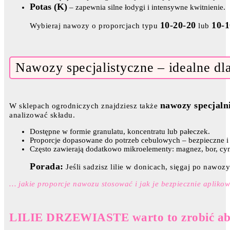
Potas (K)
– zapewnia silne łodygi i intensywne kwitnienie.
10-20-20
10-1
Wybieraj nawozy o proporcjach typu
lub
Nawozy specjalistyczne – idealne dl
nawozy specjaln
W sklepach ogrodniczych znajdziesz także
analizować składu.
Dostępne w formie granulatu, koncentratu lub pałeczek.
Proporcje dopasowane do potrzeb cebulowych – bezpieczne i 
Często zawierają dodatkowo mikroelementy: magnez, bor, cy
Porada:
Jeśli sadzisz lilie w donicach, sięgaj po nawozy
… jakie proporcje nawozu stosować i jak je bezpiecznie aplikow
LILIE DRZEWIASTE warto to zrobić aby 