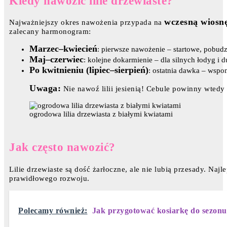
Kiedy nawozić lilie drzewiaste?
wczesną wiosn
Najważniejszy okres nawożenia przypada na
zalecany harmonogram:
Marzec–kwiecień
: pierwsze nawożenie – startowe, pobudz
Maj–czerwiec
: kolejne dokarmienie – dla silnych łodyg i
Po kwitnieniu (lipiec–sierpień)
: ostatnia dawka – wsp
Uwaga:
Nie nawoź lilii jesienią! Cebule powinny wtedy
ogrodowa lilia drzewiasta z białymi kwiatami
Jak często nawozić?
Lilie drzewiaste są dość żarłoczne, ale nie lubią przesady. Najl
prawidłowego rozwoju.
Polecamy również:
Jak przygotować kosiarkę do sezon