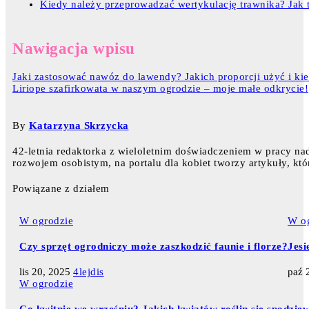
Kiedy należy przeprowadzać wertykulację trawnika? Jak t
Nawigacja wpisu
Jaki zastosować nawóz do lawendy? Jakich proporcji użyć i ki
Liriope szafirkowata w naszym ogrodzie – moje małe odkrycie!
By
Katarzyna Skrzycka
42-letnia redaktorka z wieloletnim doświadczeniem w pracy nad 
rozwojem osobistym, na portalu dla kobiet tworzy artykuły, któ
Powiązane z działem
W ogrodzie
W o
Czy sprzęt ogrodniczy może zaszkodzić faunie i florze?
Jesi
lis 20, 2025
4lejdis
paź 
W ogrodzie
Co kwitnie we wrześniu? Jakich kwiatów roślin się spodzie