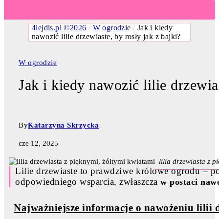
4lejdis.pl ©2026
/
W ogrodzie
/
Jak i kiedy
nawozić lilie drzewiaste, by rosły jak z bajki?
W ogrodzie
Jak i kiedy nawozić lilie drzewia
By
Katarzyna Skrzycka
cze 12, 2025
lilia drzewiasta z 
Lilie drzewiaste to prawdziwe królowe ogrodu – po
odpowiedniego wsparcia, zwłaszcza
w postaci naw
Najważniejsze informacje o nawożeniu lilii 