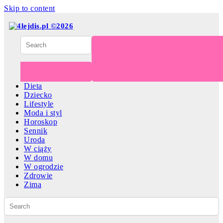
Skip to content
Dieta
Dziecko
Lifestyle
Moda i styl
Horoskop
Sennik
Uroda
W ciąży
W domu
W ogrodzie
Zdrowie
Zima