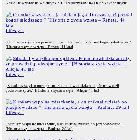
Gdzie się wybrać na walentynki? TOP5 pomysłów na Dzień Zakochanych!
Lifestyle
„On miał wszystko – ja miałam jego. Do czasu, aż poznał kogoś młodszego.”
[Historia z życia wzięta – Renata, 44 lata]
Lifestyle
„Zdrada była tylko początkiem. Potem dowiedziałam się, że prowadził
podwójne życie.” [Historia z życia wzięta – Alicja, 41 lat]
Lifestyle
„Kupiłam wspólne mieszkanie, a on zniknął tydzień po przeprowadzce.”
[Historia z życia wzięta – Paulina, 29 lat]