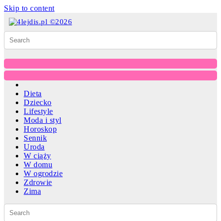
Skip to content
Dieta
Dziecko
Lifestyle
Moda i styl
Horoskop
Sennik
Uroda
W ciąży
W domu
W ogrodzie
Zdrowie
Zima