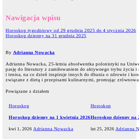
Nawigacja wpisu
Horoskop tygodniowy od 29 grudnia 2025 do 4 stycznia 2026
Horoskop dzienny na 31 grudnia 2025
By
Adrianna Nowacka
Adrianna Nowacka, 25-letnia absolwentka polonistyki na Uniw
pasję do literatury z zamiłowaniem do aktywnego trybu życia i
i tenisa, na co dzień inspiruje innych do dbania o zdrowie i ko
związane z dietą i przepisami kulinarnymi, promując zrównowa
Powiązane z działem
Horoskop
Horoskop
Horoskop dzienny na 1 kwietnia 2026
Horoskop dzienny na 
kwi 1, 2026
Adrianna Nowacka
lut 25, 2026
Adrianna 