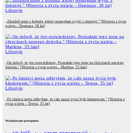
Lifestyle
„Zdradził mnie z kobietą, której pomogłam wyjść z depresji.” [Historia z życia
wzięta – Dagmara, 38 lat]
Lifestyle
„On mówił, że jest rozwiedziony. Poznałam jego żonę na chrzcinach naszego
dziecka.” [Historia z życia wzięta – Marlena, 33 lata]
Lifestyle
„Po śmierci męża odkryłam, że całe nasze życie było kłamstwem.” [Historia z
życia wzięta – Teresa, 55 lat]
Wyszukiwane powiązania
co jeść
czym przyprawić