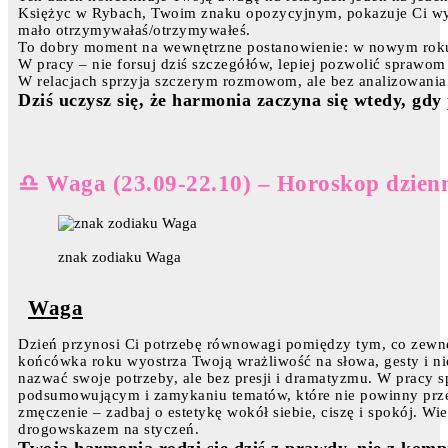
Księżyc w Rybach, Twoim znaku opozycyjnym, pokazuje Ci wyra
mało otrzymywałaś/otrzymywałeś.
To dobry moment na wewnętrzne postanowienie: w nowym roku r
W pracy – nie forsuj dziś szczegółów, lepiej pozwolić sprawom
W relacjach sprzyja szczerym rozmowom, ale bez analizowania
Dziś uczysz się, że harmonia zaczyna się wtedy, gdy
♎ Waga (23.09-22.10) – Horoskop dzien
znak zodiaku Waga
Waga
Dzień przynosi Ci potrzebę równowagi pomiędzy tym, co zewnę
końcówka roku wyostrza Twoją wrażliwość na słowa, gesty i n
nazwać swoje potrzeby, ale bez presji i dramatyzmu. W pracy
podsumowującym i zamykaniu tematów, które nie powinny prze
zmęczenie – zadbaj o estetykę wokół siebie, ciszę i spokój. Wi
drogowskazem na styczeń.