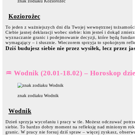
znak zodiaku Koziorozec
Koziorożec
To jeden z ważniejszych dni dla Twojej wewnętrznej tożsamoś
Ciebie jasnej deklaracji wobec siebie: kim jesteś i dokąd zmi
wyznaczanie granic i podejmowanie decyzji, które będą funda
wymagający – i słusznie. Wieczorem sprzyja to spokojnym re
Dziś budujesz siebie nie przez wysiłek, lecz przez j
♒ Wodnik (20.01-18.02) – Horoskop dzi
znak zodiaku Wodnik
Wodnik
Dzień sprzyja wycofaniu i pracy w tle. Możesz odczuwać potrze
siebie. To bardzo dobry moment na refleksję nad minionym roki
granic. W pracy nie forsuj dziś spraw – więcej zyskasz, obserwu