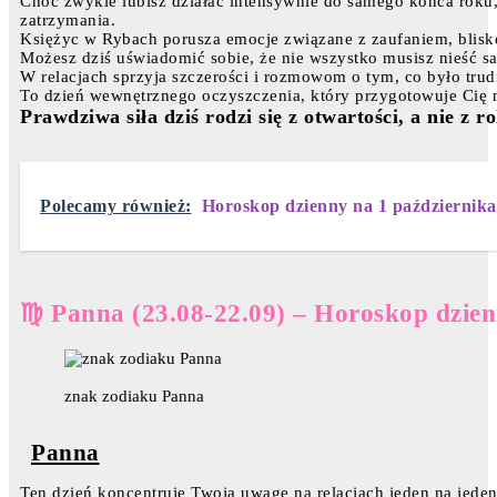
Choć zwykle lubisz działać intensywnie do samego końca roku,
zatrzymania.
Księżyc w Rybach porusza emocje związane z zaufaniem, blisko
Możesz dziś uświadomić sobie, że nie wszystko musisz nieść sam
W relacjach sprzyja szczerości i rozmowom o tym, co było trudn
To dzień wewnętrznego oczyszczenia, który przygotowuje Cię 
Prawdziwa siła dziś rodzi się z otwartości, a nie z rol
Polecamy również:
Horoskop dzienny na 1 października
♍ Panna (23.08-22.09) – Horoskop dzien
znak zodiaku Panna
Panna
Ten dzień koncentruje Twoją uwagę na relacjach jeden na jede