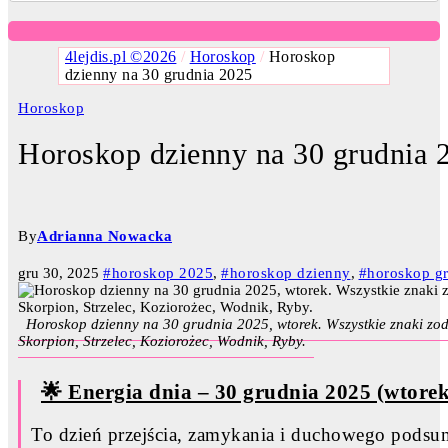
4lejdis.pl ©2026
/
Horoskop
/
Horoskop
dzienny na 30 grudnia 2025
Horoskop
Horoskop dzienny na 30 grudnia 
By
Adrianna Nowacka
gru 30, 2025
#horoskop 2025
,
#horoskop dzienny
,
#horoskop g
Horoskop dzienny na 30 grudnia 2025, wtorek. Wszystkie znaki zod
Skorpion, Strzelec, Koziorożec, Wodnik, Ryby.
🌟 Energia dnia – 30 grudnia 2025 (wtore
To dzień przejścia, zamykania i duchowego podsu