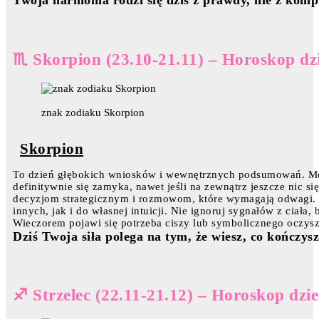
Twoja harmonia rodzi się dziś z prawdy, nie z komp
♏ Skorpion (23.10-21.11) – Horoskop dz
znak zodiaku Skorpion
Skorpion
To dzień głębokich wniosków i wewnętrznych podsumowań. Mo
definitywnie się zamyka, nawet jeśli na zewnątrz jeszcze nic się
decyzjom strategicznym i rozmowom, które wymagają odwagi. 
innych, jak i do własnej intuicji. Nie ignoruj sygnałów z ciała
Wieczorem pojawi się potrzeba ciszy lub symbolicznego oczysz
Dziś Twoja siła polega na tym, że wiesz, co kończysz –
♐ Strzelec (22.11-21.12) – Horoskop dzi