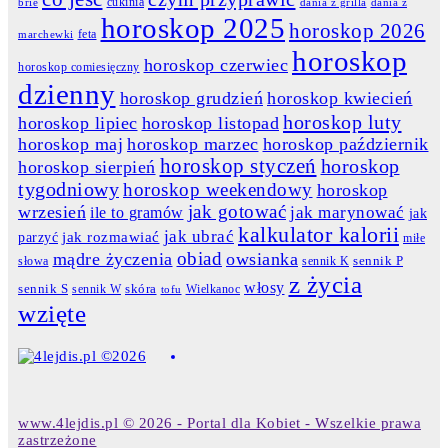
cukinia
dania z grilla
dania z
brie
horoskop 2025
horoskop 2026
feta
marchewki
horoskop
horoskop czerwiec
horoskop comiesięczny
dzienny
horoskop grudzień
horoskop kwiecień
horoskop luty
horoskop lipiec
horoskop listopad
horoskop maj
horoskop marzec
horoskop październik
horoskop styczeń
horoskop
horoskop sierpień
tygodniowy
horoskop weekendowy
horoskop
jak gotować
wrzesień
jak marynować
ile to gramów
jak
kalkulator kalorii
jak ubrać
jak rozmawiać
parzyć
miłe
obiad
mądre życzenia
owsianka
słowa
sennik K
sennik P
z życia
włosy
skóra
sennik S
sennik W
Wielkanoc
tofu
wzięte
www.4lejdis.pl © 2026 - Portal dla Kobiet - Wszelkie prawa
zastrzeżone