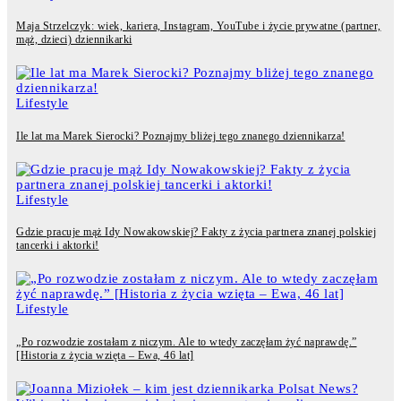
Maja Strzelczyk: wiek, kariera, Instagram, YouTube i życie prywatne (partner,
mąż, dzieci) dziennikarki
Lifestyle
Ile lat ma Marek Sierocki? Poznajmy bliżej tego znanego dziennikarza!
Lifestyle
Gdzie pracuje mąż Idy Nowakowskiej? Fakty z życia partnera znanej polskiej
tancerki i aktorki!
Lifestyle
„Po rozwodzie zostałam z niczym. Ale to wtedy zaczęłam żyć naprawdę.”
[Historia z życia wzięta – Ewa, 46 lat]