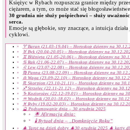
Księżyc w Rybach rozpuszcza granice między przesz
ciężarem, a tym, co może stać się błogosławieństw
30 grudnia nie służy pośpiechowi – służy uważnośc
serca.
Emocje są głębokie, sny znaczące, a intuicja dzi
cyklowi.
♈ Baran (21.03-19.04) – Horoskop dzienny na 30.12.
♉ Byk (20.04-20.05) – Horoskop dzienny na 30.12.20
♊ Bliźnięta (21.05-20.06) – Horoskop dzienny na 30.
♋ Rak (21.06-22.07) – Horoskop dzienny na 30.12.20
♌ Lew (23.07-22.08) – Horoskop dzienny na 30.12.20
♍ Panna (23.08-22.09) – Horoskop dzienny na 30.12
♎ Waga (23.09-22.10) – Horoskop dzienny na 30.12.
♏ Skorpion (23.10-21.11) – Horoskop dzienny na 30.
♐ Strzelec (22.11-21.12) – Horoskop dzienny na 30.1
♑ Koziorożec (22.12-19.01) – Horoskop dzienny na 3
♒ Wodnik (20.01-18.02) – Horoskop dzienny na 30.12
♓ Ryby (19.02-20.03) – Horoskop dzienny na 30.12.2
🔮 Podsumowanie dnia – 30 grudnia 2025
🌟 Afirmacja dnia:
🕯️ Rytuał dnia – „Domknięcie Roku”
🎄 Tarot na dzień dobry 🎄30 grudnia 2025 🎄 karty d