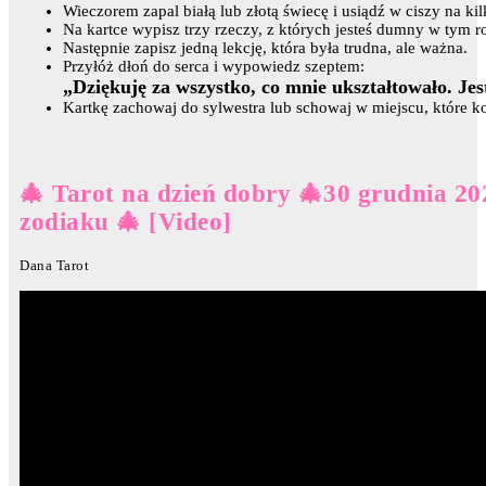
Wieczorem zapal białą lub złotą świecę i usiądź w ciszy na kil
Na kartce wypisz trzy rzeczy, z których jesteś dumny w tym ro
Następnie zapisz jedną lekcję, która była trudna, ale ważna.
Przyłóż dłoń do serca i wypowiedz szeptem:
„Dziękuję za wszystko, co mnie ukształtowało. Je
Kartkę zachowaj do sylwestra lub schowaj w miejscu, które k
🎄 Tarot na dzień dobry 🎄30 grudnia 20
zodiaku 🎄 [Video]
Dana Tarot