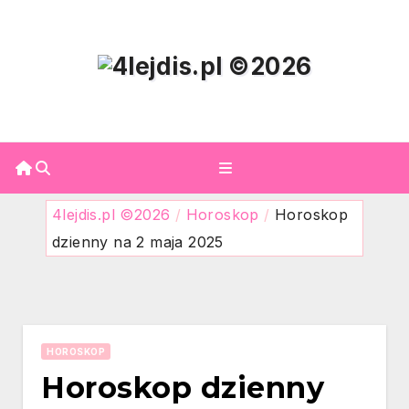
Skip
to
content
4lejdis.pl ©2026
/
Horoskop
/
Horoskop
dzienny na 2 maja 2025
HOROSKOP
Horoskop dzienny