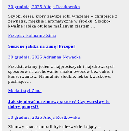
30 grudnia, 2025
Alicja Rostkowska
Szybki deser, który zawsze robi wrażenie – chrupiące z
zewnątrz, miękkie i aromatyczne w środku. Słodko-
kwaśne jabłka otulone maślanym ciastem,…
Przepisy kulinarne
Zima
Suszone jabłka na zimę [Przepis]
30 grudnia, 2025
Adrianna Nowacka
Przedstawiamy jeden z najprostszych i najzdrowszych
sposobów na zachowanie smaku owoców bez cukru i
konserwantów. Naturalnie słodkie, lekko kwaskowe,
pachnące…
Moda i styl
Zima
Jak się ubrać na zimowy spacer? Czy warstwy to
dobry pomysł?
30 grudnia, 2025
Alicja Rostkowska
Zimowy spacer potrafi być niezwykle kojący –