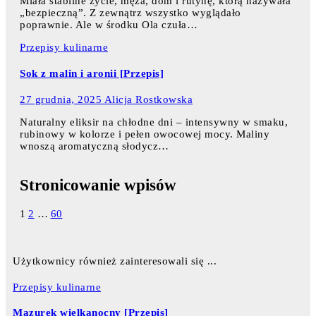
Miała stabilne życie, męża, dom i rutynę, którą nazywała
„bezpieczną”. Z zewnątrz wszystko wyglądało
poprawnie. Ale w środku Ola czuła…
Przepisy kulinarne
Sok z malin i aronii [Przepis]
27 grudnia, 2025
Alicja Rostkowska
Naturalny eliksir na chłodne dni – intensywny w smaku,
rubinowy w kolorze i pełen owocowej mocy. Maliny
wnoszą aromatyczną słodycz…
Stronicowanie wpisów
1
2
…
60
Użytkownicy również zainteresowali się ...
Przepisy kulinarne
Mazurek wielkanocny [Przepis]