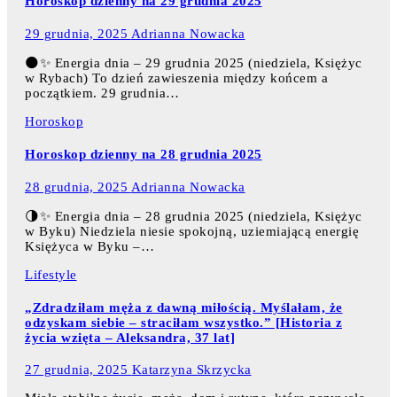
Horoskop dzienny na 29 grudnia 2025
29 grudnia, 2025
Adrianna Nowacka
🌑✨ Energia dnia – 29 grudnia 2025 (niedziela, Księżyc
w Rybach) To dzień zawieszenia między końcem a
początkiem. 29 grudnia…
Horoskop
Horoskop dzienny na 28 grudnia 2025
28 grudnia, 2025
Adrianna Nowacka
🌗✨ Energia dnia – 28 grudnia 2025 (niedziela, Księżyc
w Byku) Niedziela niesie spokojną, uziemiającą energię
Księżyca w Byku –…
Lifestyle
„Zdradziłam męża z dawną miłością. Myślałam, że
odzyskam siebie – straciłam wszystko.” [Historia z
życia wzięta – Aleksandra, 37 lat]
27 grudnia, 2025
Katarzyna Skrzycka