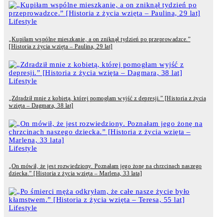
Lifestyle
„Kupiłam wspólne mieszkanie, a on zniknął tydzień po przeprowadzce.”
[Historia z życia wzięta – Paulina, 29 lat]
Lifestyle
„Zdradził mnie z kobietą, której pomogłam wyjść z depresji.” [Historia z życia
wzięta – Dagmara, 38 lat]
Lifestyle
„On mówił, że jest rozwiedziony. Poznałam jego żonę na chrzcinach naszego
dziecka.” [Historia z życia wzięta – Marlena, 33 lata]
Lifestyle