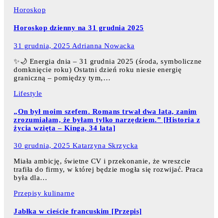
Horoskop
Horoskop dzienny na 31 grudnia 2025
31 grudnia, 2025
Adrianna Nowacka
✨🌙 Energia dnia – 31 grudnia 2025 (środa, symboliczne
domknięcie roku) Ostatni dzień roku niesie energię
graniczną – pomiędzy tym,…
Lifestyle
„On był moim szefem. Romans trwał dwa lata, zanim
zrozumiałam, że byłam tylko narzędziem.” [Historia z
życia wzięta – Kinga, 34 lata]
30 grudnia, 2025
Katarzyna Skrzycka
Miała ambicję, świetne CV i przekonanie, że wreszcie
trafiła do firmy, w której będzie mogła się rozwijać. Praca
była dla…
Przepisy kulinarne
Jabłka w cieście francuskim [Przepis]