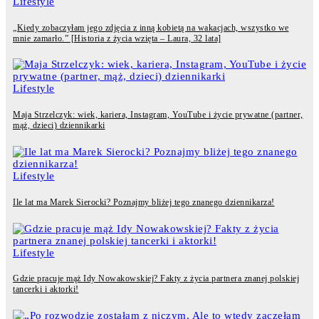
Lifestyle
„Kiedy zobaczyłam jego zdjęcia z inną kobietą na wakacjach, wszystko we
mnie zamarło.” [Historia z życia wzięta – Laura, 32 lata]
Lifestyle
Maja Strzelczyk: wiek, kariera, Instagram, YouTube i życie prywatne (partner,
mąż, dzieci) dziennikarki
Lifestyle
Ile lat ma Marek Sierocki? Poznajmy bliżej tego znanego dziennikarza!
Lifestyle
Gdzie pracuje mąż Idy Nowakowskiej? Fakty z życia partnera znanej polskiej
tancerki i aktorki!