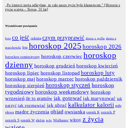
„Po śmierci męża odkryłam, że całe nasze życie było kłamstwem.” [Historia z
życia wzięta – Teresa, 55 lat]
Wyszukiwane powiązania
co jeść
czym przyprawić
cukinia
dania z grilla
dania z
brie
horoskop 2025
horoskop 2026
feta
marchewki
horoskop
horoskop czerwiec
horoskop comiesięczny
dzienny
horoskop grudzień
horoskop kwiecień
horoskop luty
horoskop lipiec
horoskop listopad
horoskop maj
horoskop marzec
horoskop październik
horoskop styczeń
horoskop
horoskop sierpień
tygodniowy
horoskop weekendowy
horoskop
jak gotować
wrzesień
jak marynować
ile to gramów
jak
kalkulator kalorii
jak ubrać
jak rozmawiać
parzyć
miłe
obiad
mądre życzenia
owsianka
słowa
sennik K
sennik P
z życia
włosy
skóra
sennik S
sennik W
Wielkanoc
tofu
wzięte