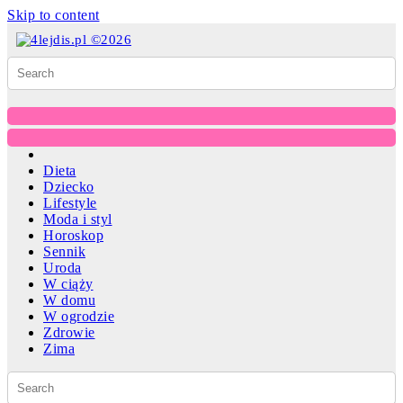
Skip to content
Dieta
Dziecko
Lifestyle
Moda i styl
Horoskop
Sennik
Uroda
W ciąży
W domu
W ogrodzie
Zdrowie
Zima