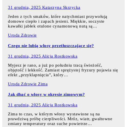
31 grudnia, 2025
Katarzyna Skrzycka
Jeden z tych smaków, które natychmiast przywołują
domowe ciepło i zapach jesieni. Miękkie, soczyste
kawałki jabłek otulone cynamonową nutą są…
Uroda
Zdrowie
Czego nie lubią włosy przetłuszczające się?
31 grudnia, 2025
Alicja Rostkowska
Myjesz je rano, a już po południu tracą świeżość,
objętość i lekkość. Zamiast sprężystej fryzury pojawia się
efekt „przyklapnięcia”, który…
Uroda
Zdrowie
Zima
Jak dbać o włosy w okresie zimowym?
31 grudnia, 2025
Alicja Rostkowska
Zima to czas, w którym włosy wystawione są na
prawdziwą próbę cierpliwości. Mróz, wiatr, gwałtowne
zmiany temperatury oraz suche powietrze…