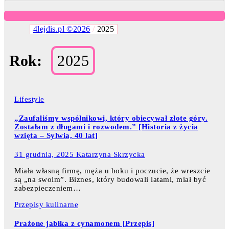
4lejdis.pl ©2026
/
2025
Rok:
2025
Lifestyle
„Zaufaliśmy wspólnikowi, który obiecywał złote góry.
Zostałam z długami i rozwodem.” [Historia z życia
wzięta – Sylwia, 40 lat]
31 grudnia, 2025
Katarzyna Skrzycka
Miała własną firmę, męża u boku i poczucie, że wreszcie
są „na swoim”. Biznes, który budowali latami, miał być
zabezpieczeniem…
Przepisy kulinarne
Prażone jabłka z cynamonem [Przepis]