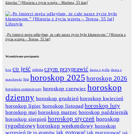
dziecka.” [Historia z życia wzięta – Marlena, 33 lata]
Lifestyle
„Po śmierci męża odkryłam, że całe nasze życie było kłamstwem.” [Historia z
życia wzięta – Teresa, 55 lat]
Wyszukiwane powiązania
co jeść
czym przyprawić
cukinia
dania z grilla
dania z
brie
horoskop 2025
horoskop 2026
feta
marchewki
horoskop
horoskop czerwiec
horoskop comiesięczny
dzienny
horoskop grudzień
horoskop kwiecień
horoskop luty
horoskop lipiec
horoskop listopad
horoskop maj
horoskop marzec
horoskop październik
horoskop styczeń
horoskop
horoskop sierpień
tygodniowy
horoskop weekendowy
horoskop
jak gotować
wrzesień
jak marynować
ile to gramów
jak