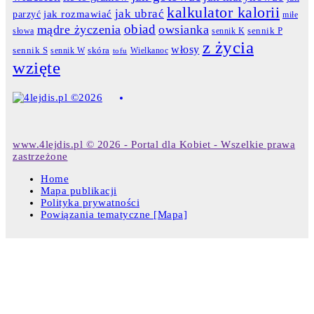
kalkulator kalorii
jak ubrać
jak rozmawiać
parzyć
miłe
obiad
mądre życzenia
owsianka
słowa
sennik K
sennik P
z życia
włosy
skóra
sennik S
sennik W
Wielkanoc
tofu
wzięte
www.4lejdis.pl © 2026 - Portal dla Kobiet - Wszelkie prawa
zastrzeżone
Home
Mapa publikacji
Polityka prywatności
Powiązania tematyczne [Mapa]