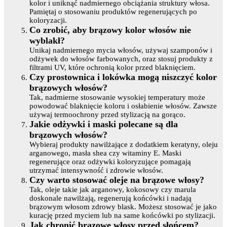
kolor i uniknąć nadmiernego obciążania struktury włosa.
Pamiętaj o stosowaniu produktów regenerujących po
koloryzacji.
Co zrobić, aby brązowy kolor włosów nie
wyblakł?
Unikaj nadmiernego mycia włosów, używaj szamponów i
odżywek do włosów farbowanych, oraz stosuj produkty z
filtrami UV, które ochronią kolor przed blaknięciem.
Czy prostownica i lokówka mogą niszczyć kolor
brązowych włosów?
Tak, nadmierne stosowanie wysokiej temperatury może
powodować blaknięcie koloru i osłabienie włosów. Zawsze
używaj termoochrony przed stylizacją na gorąco.
Jakie odżywki i maski polecane są dla
brązowych włosów?
Wybieraj produkty nawilżające z dodatkiem keratyny, oleju
arganowego, masła shea czy witaminy E. Maski
regenerujące oraz odżywki koloryzujące pomagają
utrzymać intensywność i zdrowie włosów.
Czy warto stosować oleje na brązowe włosy?
Tak, oleje takie jak arganowy, kokosowy czy marula
doskonale nawilżają, regenerują końcówki i nadają
brązowym włosom zdrowy blask. Możesz stosować je jako
kurację przed myciem lub na same końcówki po stylizacji.
Jak chronić brązowe włosy przed słońcem?