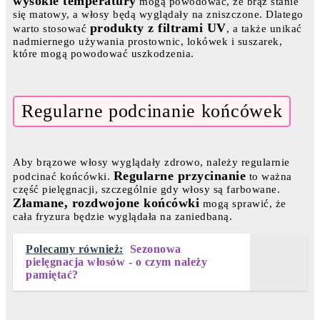
wysokie temperatury
mogą powodować, że brąz stanie
się matowy, a włosy będą wyglądały na zniszczone. Dlatego
produkty z filtrami UV
warto stosować
, a także unikać
nadmiernego używania prostownic, lokówek i suszarek,
które mogą powodować uszkodzenia.
Regularne podcinanie końcówek
Aby brązowe włosy wyglądały zdrowo, należy regularnie
Regularne przycinanie
podcinać końcówki.
to ważna
część pielęgnacji, szczególnie gdy włosy są farbowane.
Złamane, rozdwojone końcówki
mogą sprawić, że
cała fryzura będzie wyglądała na zaniedbaną.
Polecamy również:
Sezonowa
pielęgnacja włosów - o czym należy
pamiętać?