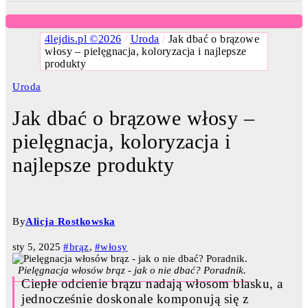
4lejdis.pl ©2026
/
Uroda
/
Jak dbać o brązowe
włosy – pielęgnacja, koloryzacja i najlepsze
produkty
Uroda
Jak dbać o brązowe włosy –
pielęgnacja, koloryzacja i
najlepsze produkty
By
Alicja Rostkowska
sty 5, 2025
#brąz
,
#włosy
Pielęgnacja włosów brąz - jak o nie dbać? Poradnik.
Ciepłe odcienie brązu nadają włosom blasku, a
jednocześnie doskonale komponują się z