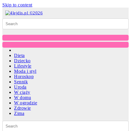
Skip to content
Dieta
Dziecko
Lifestyle
Moda i styl
Horoskop
Sennik
Uroda
W ciąży
W domu
W ogrodzie
Zdrowie
Zima