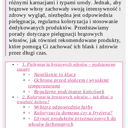
różnymi karnacjami i typami urody. Jednak, aby
brązowe włosy zachowały swoją intensywność i
zdrowy wygląd, niezbędna jest odpowiednia
pielęgnacja, regularna koloryzacja i stosowanie
dedykowanych produktów. Przedstawiamy
porady dotyczące pielęgnacji brązowych
włosów, jak również rekomendowane produkty,
które pomogą Ci zachować ich blask i zdrowie
przez długi czas.
1. Pielęgnacja brązowych włosów – podstawowe
zasady
Nawilżenie to klucz
Ochrona przed słońcem i wysokimi
temperaturami
Regularne podcinanie końcówek
2. Koloryzacja brązowych włosów – jak dbać o
trwałość koloru?
Wybierz odpowiednią farbę
Koloryzacja domowa czy u fryzjera?
Używaj produktów przeznaczonych do
włosów farbowanych