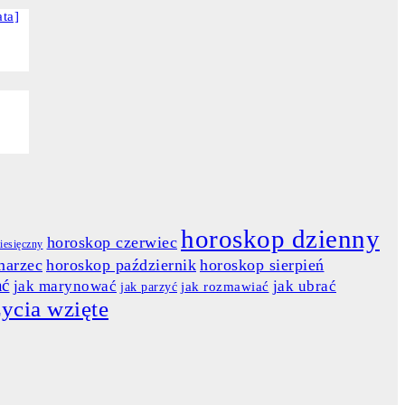
horoskop dzienny
horoskop czerwiec
iesięczny
marzec
horoskop październik
horoskop sierpień
ać
jak marynować
jak ubrać
jak rozmawiać
jak parzyć
życia wzięte