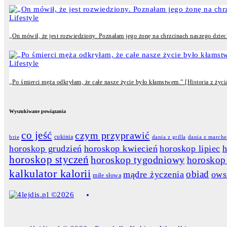
Lifestyle
„On mówił, że jest rozwiedziony. Poznałam jego żonę na chrzcinach naszego dziecka
Lifestyle
„Po śmierci męża odkryłam, że całe nasze życie było kłamstwem.” [Historia z życia
Wyszukiwane powiązania
co jeść
czym przyprawić
cukinia
dania z grilla
dania z march
brie
horoskop grudzień
horoskop kwiecień
horoskop lipiec
h
horoskop styczeń
horoskop tygodniowy
horosko
kalkulator kalorii
obiad
mądre życzenia
ows
miłe słowa