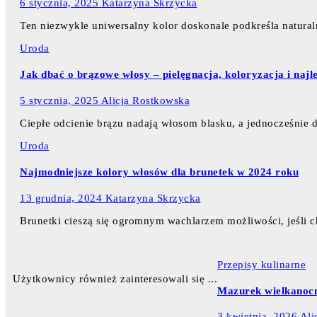
6 stycznia, 2025
Katarzyna Skrzycka
Ten niezwykle uniwersalny kolor doskonale podkreśla natural
Uroda
Jak dbać o brązowe włosy – pielęgnacja, koloryzacja i najl
5 stycznia, 2025
Alicja Rostkowska
Ciepłe odcienie brązu nadają włosom blasku, a jednocześnie
Uroda
Najmodniejsze kolory włosów dla brunetek w 2024 roku
13 grudnia, 2024
Katarzyna Skrzycka
Brunetki cieszą się ogromnym wachlarzem możliwości, jeśli c
Przepisy kulinarne
Użytkownicy również zainteresowali się ...
Mazurek wielkanocn
3 kwietnia, 2026
Ali