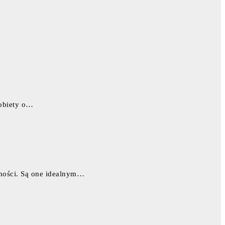
kobiety o…
nności. Są one idealnym…