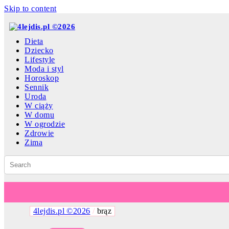
Skip to content
Dieta
Dziecko
Lifestyle
Moda i styl
Horoskop
Sennik
Uroda
W ciąży
W domu
W ogrodzie
Zdrowie
Zima
4lejdis.pl ©2026
/
brąz