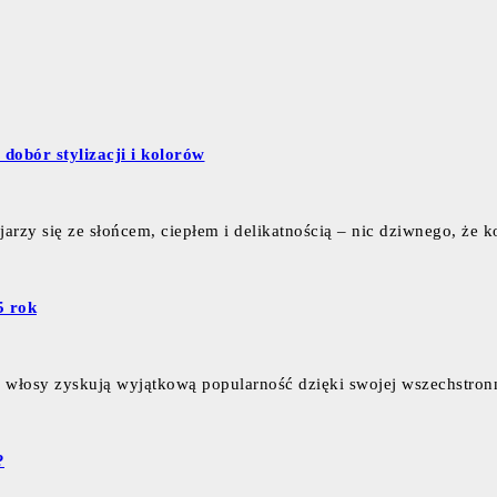
obór stylizacji i kolorów
jarzy się ze słońcem, ciepłem i delikatnością – nic dziwnego, że 
5 rok
e włosy zyskują wyjątkową popularność dzięki swojej wszechstro
?