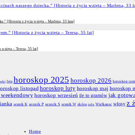
.” [Historia z życia wzięta – Marlena, 33 lata]
 wzięta – Teresa, 55 lat]
horoskop 2025
horoskop 2026
feta
horoskop com
ewki
horoskop luty
oroskop listopad
horoskop maj
horoskop 
p weekendowy
jak gotow
horoskop wrzesień
ile to gramów
z 
ianka
włosy
skóra
sennik K
sennik P
sennik S
sennik W
Wielkanoc
tofu
Home