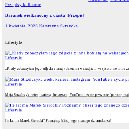
Przepisy kulinarne
Baranek wielkanocny z ciasta [Przepis]
1 kwietnia, 2026
Katarzyna Skrzycka
Lifestyle
Lifestyle
„Kiedy zobaczyłam jego zdjęcia z inną kobietą na wakacjach, wszystko we mnie zama
Lifestyle
Maja Strzelczyk: wiek, kariera, Instagram, YouTube i życie prywatne (partner, mąż
Lifestyle
Ile lat ma Marek Sierocki? Poznajmy bliżej tego znanego dziennikarza!