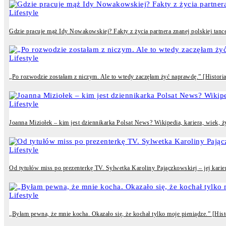
Lifestyle
Gdzie pracuje mąż Idy Nowakowskiej? Fakty z życia partnera znanej polskiej tancer
Lifestyle
„Po rozwodzie zostałam z niczym. Ale to wtedy zaczęłam żyć naprawdę.” [Historia 
Lifestyle
Joanna Miziołek – kim jest dziennikarka Polsat News? Wikipedia, kariera, wiek, 
Lifestyle
Od tytułów miss po prezenterkę TV. Sylwetka Karoliny Pajączkowskiej – jej kari
Lifestyle
„Byłam pewna, że mnie kocha. Okazało się, że kochał tylko moje pieniądze.” [Histo