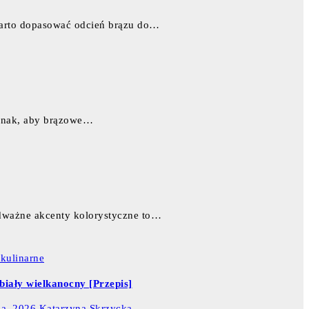
 warto dopasować odcień brązu do…
ednak, aby brązowe…
 odważne akcenty kolorystyczne to…
 kulinarne
biały wielkanocny [Przepis]
ia, 2026
Katarzyna Skrzycka