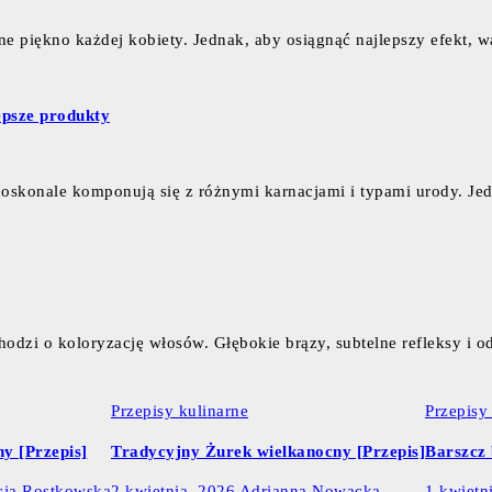
ne piękno każdej kobiety. Jednak, aby osiągnąć najlepszy efekt,
epsze produkty
 doskonale komponują się z różnymi karnacjami i typami urody. J
hodzi o koloryzację włosów. Głębokie brązy, subtelne refleksy i
Przepisy kulinarne
Przepisy
y [Przepis]
Tradycyjny Żurek wielkanocny [Przepis]
Barszcz 
cja Rostkowska
2 kwietnia, 2026
Adrianna Nowacka
1 kwietn