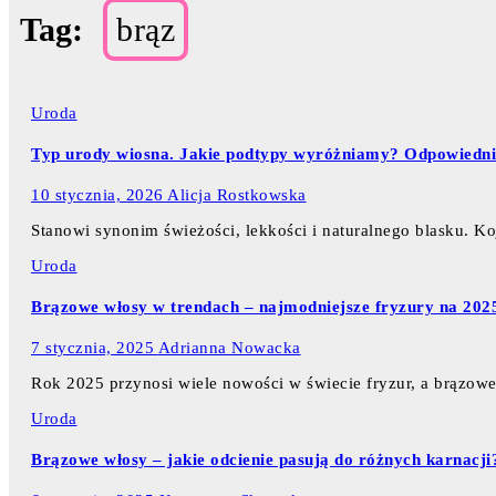
Tag:
brąz
Uroda
Typ urody wiosna. Jakie podtypy wyróżniamy? Odpowiedni d
10 stycznia, 2026
Alicja Rostkowska
Stanowi synonim świeżości, lekkości i naturalnego blasku. Ko
Uroda
Brązowe włosy w trendach – najmodniejsze fryzury na 202
7 stycznia, 2025
Adrianna Nowacka
Rok 2025 przynosi wiele nowości w świecie fryzur, a brązow
Uroda
Brązowe włosy – jakie odcienie pasują do różnych karnacji