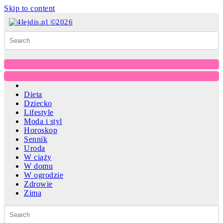
Skip to content
Dieta
Dziecko
Lifestyle
Moda i styl
Horoskop
Sennik
Uroda
W ciąży
W domu
W ogrodzie
Zdrowie
Zima