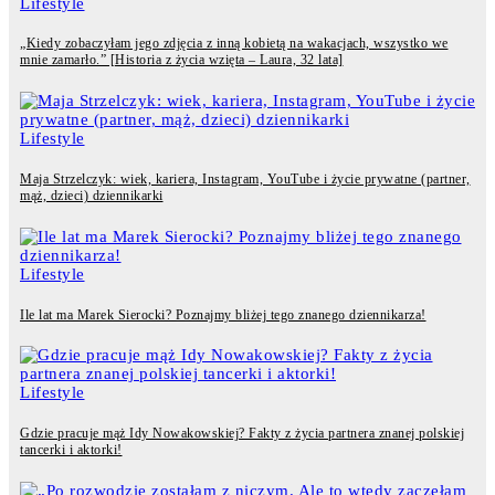
Lifestyle
„Kiedy zobaczyłam jego zdjęcia z inną kobietą na wakacjach, wszystko we
mnie zamarło.” [Historia z życia wzięta – Laura, 32 lata]
Lifestyle
Maja Strzelczyk: wiek, kariera, Instagram, YouTube i życie prywatne (partner,
mąż, dzieci) dziennikarki
Lifestyle
Ile lat ma Marek Sierocki? Poznajmy bliżej tego znanego dziennikarza!
Lifestyle
Gdzie pracuje mąż Idy Nowakowskiej? Fakty z życia partnera znanej polskiej
tancerki i aktorki!