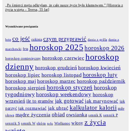
„Po śmierci męża odkryłam, że całe nasze życie było kłamstwem.” [Historia z
życia wzięta – Teresa, 55 lat]
Wyszukiwane powiązania
co jeść
czym przyprawić
cukinia
dania z grilla
dania z
brie
horoskop 2025
horoskop 2026
feta
marchewki
horoskop
horoskop czerwiec
horoskop comiesięczny
dzienny
horoskop grudzień
horoskop kwiecień
horoskop luty
horoskop lipiec
horoskop listopad
horoskop maj
horoskop marzec
horoskop październik
horoskop styczeń
horoskop
horoskop sierpień
tygodniowy
horoskop weekendowy
horoskop
jak gotować
wrzesień
jak marynować
ile to gramów
jak
kalkulator kalorii
jak ubrać
jak rozmawiać
parzyć
miłe
obiad
mądre życzenia
owsianka
słowa
sennik K
sennik P
z życia
włosy
skóra
sennik S
sennik W
Wielkanoc
tofu
wzięte