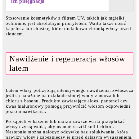
ich pielęgnacja
Stosowanie kosmetyków z filtrem UV, takich jak mgiełki
ochronne, jest absolutnym priorytetem. Warto także nosić
kapelusz lub chustkę, które dodatkowo chronią włosy przed
słońcem.
Nawilżenie i regeneracja włosów
latem
Latem włosy potrzebują intensywnego nawilżenia, zwłaszcza
jeśli są narażone na działanie słonej wody z morza lub
chloru z basenu. Produkty zawierające aloes, pantenol czy
kwas hialuronowy pomogą przywrócić włosom odpowiedni
poziom nawilżenia.
Po kąpieli w basenie lub morzu zawsze warto przepłukać
włosy czystą wodą, aby usunąć resztki soli i chloru.
Następnie można nałożyć odżywkę bez spłukiwania, która
nawilży włosy i zabezpieczy je przed dalszym wysuszeniem.