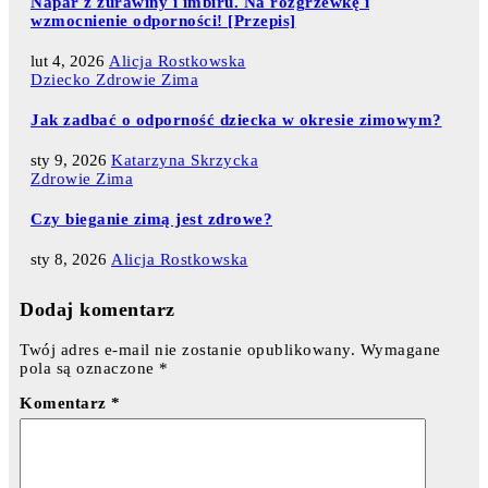
Napar z żurawiny i imbiru. Na rozgrzewkę i
wzmocnienie odporności! [Przepis]
lut 4, 2026
Alicja Rostkowska
Dziecko
Zdrowie
Zima
Jak zadbać o odporność dziecka w okresie zimowym?
sty 9, 2026
Katarzyna Skrzycka
Zdrowie
Zima
Czy bieganie zimą jest zdrowe?
sty 8, 2026
Alicja Rostkowska
Dodaj komentarz
Twój adres e-mail nie zostanie opublikowany.
Wymagane
pola są oznaczone
*
Komentarz
*