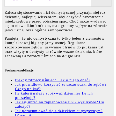
Zaleca się stosowanie nici dentystycznej przynajmniej raz
dziennie, najlepiej wieczorem, aby oczyścić przestrzenie
międzyzębowe przed pójściem spać. Choć może wydawać
się to niewielkim krokiem, ma ogromny wpływ na zdrowie
jamy ustnej oraz ogólne samopoczucie.
Pamiętaj, że nić dentystyczna to tylko jeden z elementów
kompleksowej higieny jamy ustnej. Regularne
szczotkowanie zębów, używanie płynów do płukania ust
oraz wizyty u dentysty to równie ważne działania, które
zapewnią Ci zdrowy uśmiech na długie lata.
Powiązane publikacje:
Piękny zdrowy uśmiech. Jak o niego dbać?
Jak prawidłowo korzystać ze szczoteczki do zębów?
Czego unikać?
Ile kalorii należy spożywać dziennie? Ile ich
potrzebuję?
Jak się ubrać na zaplanowane EKG wysiłkowe? Co
założyć?
Jak porozumiewać się z dzieckiem autystycznym?
[Poradnik]