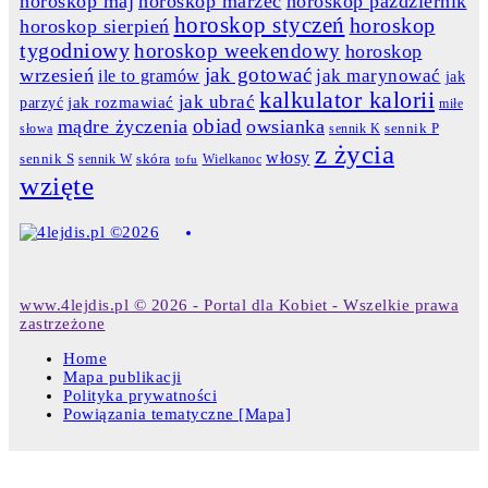
horoskop maj
horoskop marzec
horoskop październik
horoskop styczeń
horoskop
horoskop sierpień
tygodniowy
horoskop weekendowy
horoskop
jak gotować
wrzesień
jak marynować
ile to gramów
jak
kalkulator kalorii
jak ubrać
jak rozmawiać
parzyć
miłe
obiad
mądre życzenia
owsianka
słowa
sennik K
sennik P
z życia
włosy
skóra
sennik S
sennik W
Wielkanoc
tofu
wzięte
www.4lejdis.pl © 2026 - Portal dla Kobiet - Wszelkie prawa
zastrzeżone
Home
Mapa publikacji
Polityka prywatności
Powiązania tematyczne [Mapa]