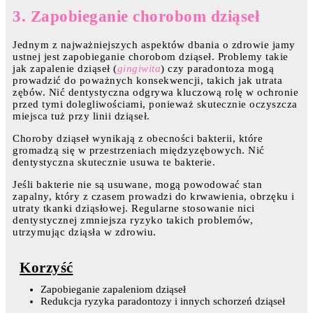
3. Zapobieganie chorobom dziąseł
Jednym z najważniejszych aspektów dbania o zdrowie jamy
ustnej jest zapobieganie chorobom dziąseł. Problemy takie
jak zapalenie dziąseł (
gingiwita
) czy paradontoza mogą
prowadzić do poważnych konsekwencji, takich jak utrata
zębów. Nić dentystyczna odgrywa kluczową rolę w ochronie
przed tymi dolegliwościami, ponieważ skutecznie oczyszcza
miejsca tuż przy linii dziąseł.
Choroby dziąseł wynikają z obecności bakterii, które
gromadzą się w przestrzeniach międzyzębowych. Nić
dentystyczna skutecznie usuwa te bakterie.
Jeśli bakterie nie są usuwane, mogą powodować stan
zapalny, który z czasem prowadzi do krwawienia, obrzęku i
utraty tkanki dziąsłowej. Regularne stosowanie nici
dentystycznej zmniejsza ryzyko takich problemów,
utrzymując dziąsła w zdrowiu.
Korzyść
Zapobieganie zapaleniom dziąseł
Redukcja ryzyka paradontozy i innych schorzeń dziąseł