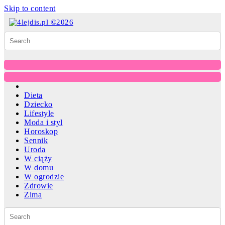
Skip to content
Dieta
Dziecko
Lifestyle
Moda i styl
Horoskop
Sennik
Uroda
W ciąży
W domu
W ogrodzie
Zdrowie
Zima