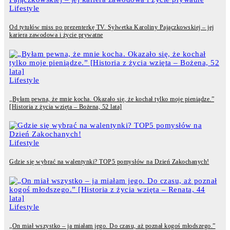
Lifestyle
Od tytułów miss po prezenterkę TV. Sylwetka Karoliny Pajączkowskiej – jej
kariera zawodowa i życie prywatne
Lifestyle
„Byłam pewna, że mnie kocha. Okazało się, że kochał tylko moje pieniądze.”
[Historia z życia wzięta – Bożena, 52 lata]
Lifestyle
Gdzie się wybrać na walentynki? TOP5 pomysłów na Dzień Zakochanych!
Lifestyle
„On miał wszystko – ja miałam jego. Do czasu, aż poznał kogoś młodszego.”