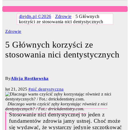
4lejdis.pl ©2026
/
Zdrowie
/
5 Głównych
korzyści ze stosowania nici dentystycznych
Zdrowie
5 Głównych korzyści ze
stosowania nici dentystycznych
By
Alicja Rostkowska
lut 21, 2025
#nić dentystyczna
Dlaczego warto czyścić zęby korzystając również z nici
dentystycznych? / Fot.: drrickdentistry.com.
Stosowanie nici dentystycznej to jeden z
fundamentów zdrowia jamy ustnej. Choć może
się wydawać, że wystarczy jedynie szczotkować