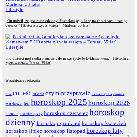
Lifestyle
„On mówił, że jest rozwiedziony. Poznałam jego żonę na chrzcinach naszego
dziecka.” [Historia z życia wzięta – Marlena, 33 lata]
Lifestyle
„Po śmierci męża odkryłam, że całe nasze życie było kłamstwem.” [Historia z
życia wzięta – Teresa, 55 lat]
Wyszukiwane powiązania
co jeść
czym przyprawić
cukinia
dania z grilla
dania z
brie
horoskop 2025
horoskop 2026
feta
marchewki
horoskop
horoskop czerwiec
horoskop comiesięczny
dzienny
horoskop grudzień
horoskop kwiecień
horoskop luty
horoskop lipiec
horoskop listopad