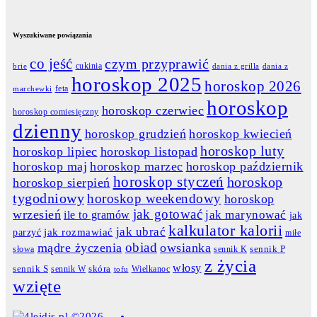
Wyszukiwane powiązania
co jeść
czym przyprawić
cukinia
dania z grilla
dania z
brie
horoskop 2025
horoskop 2026
feta
marchewki
horoskop
horoskop czerwiec
horoskop comiesięczny
dzienny
horoskop grudzień
horoskop kwiecień
horoskop luty
horoskop lipiec
horoskop listopad
horoskop maj
horoskop marzec
horoskop październik
horoskop styczeń
horoskop
horoskop sierpień
tygodniowy
horoskop weekendowy
horoskop
jak gotować
wrzesień
jak marynować
ile to gramów
jak
kalkulator kalorii
jak ubrać
jak rozmawiać
parzyć
miłe
obiad
mądre życzenia
owsianka
słowa
sennik K
sennik P
z życia
włosy
skóra
sennik S
sennik W
Wielkanoc
tofu
wzięte