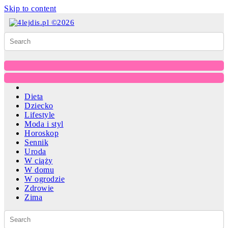
Skip to content
Dieta
Dziecko
Lifestyle
Moda i styl
Horoskop
Sennik
Uroda
W ciąży
W domu
W ogrodzie
Zdrowie
Zima