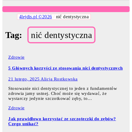
4lejdis.pl ©2026
/
nić dentystyczna
Tag:
nić dentystyczna
Zdrowie
5 Głównych korzyści ze stosowania nici dentystycznych
21 lutego, 2025
Alicja Rostkowska
Stosowanie nici dentystycznej to jeden z fundamentów
zdrowia jamy ustnej. Choć może się wydawać, że
wystarczy jedynie szczotkować zęby, to…
Zdrowie
Jak prawidłowo korzystać ze szczoteczki do zębów?
Czego unikać?