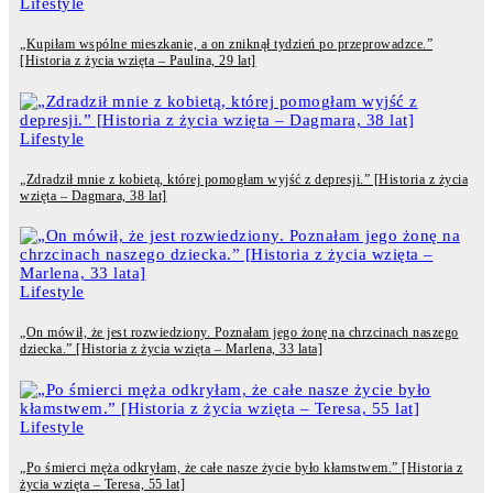
Lifestyle
„Kupiłam wspólne mieszkanie, a on zniknął tydzień po przeprowadzce.”
[Historia z życia wzięta – Paulina, 29 lat]
Lifestyle
„Zdradził mnie z kobietą, której pomogłam wyjść z depresji.” [Historia z życia
wzięta – Dagmara, 38 lat]
Lifestyle
„On mówił, że jest rozwiedziony. Poznałam jego żonę na chrzcinach naszego
dziecka.” [Historia z życia wzięta – Marlena, 33 lata]
Lifestyle
„Po śmierci męża odkryłam, że całe nasze życie było kłamstwem.” [Historia z
życia wzięta – Teresa, 55 lat]