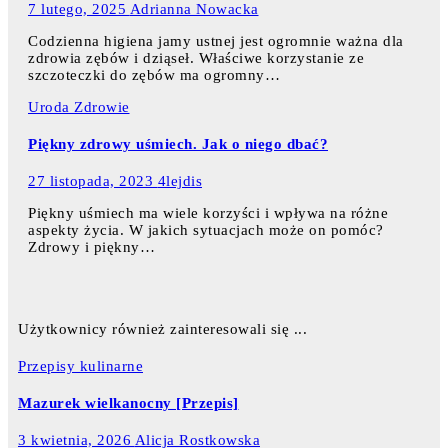
7 lutego, 2025
Adrianna Nowacka
Codzienna higiena jamy ustnej jest ogromnie ważna dla
zdrowia zębów i dziąseł. Właściwe korzystanie ze
szczoteczki do zębów ma ogromny…
Uroda
Zdrowie
Piękny zdrowy uśmiech. Jak o niego dbać?
27 listopada, 2023
4lejdis
Piękny uśmiech ma wiele korzyści i wpływa na różne
aspekty życia. W jakich sytuacjach może on pomóc?
Zdrowy i piękny…
Użytkownicy również zainteresowali się ...
Przepisy kulinarne
Mazurek wielkanocny [Przepis]
3 kwietnia, 2026
Alicja Rostkowska