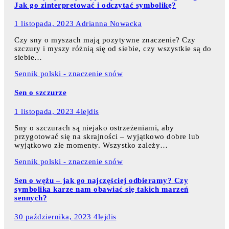
Jak go zinterpretować i odczytać symbolikę?
1 listopada, 2023
Adrianna Nowacka
Czy sny o myszach mają pozytywne znaczenie? Czy
szczury i myszy różnią się od siebie, czy wszystkie są do
siebie…
Sennik polski - znaczenie snów
Sen o szczurze
1 listopada, 2023
4lejdis
Sny o szczurach są niejako ostrzeżeniami, aby
przygotować się na skrajności – wyjątkowo dobre lub
wyjątkowo złe momenty. Wszystko zależy…
Sennik polski - znaczenie snów
Sen o wężu – jak go najczęściej odbieramy? Czy
symbolika karze nam obawiać się takich marzeń
sennych?
30 października, 2023
4lejdis