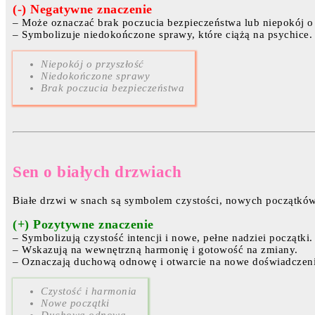
(-) Negatywne znaczenie
– Może oznaczać brak poczucia bezpieczeństwa lub niepokój o 
– Symbolizuje niedokończone sprawy, które ciążą na psychice.
Niepokój o przyszłość
Niedokończone sprawy
Brak poczucia bezpieczeństwa
Sen o białych drzwiach
Białe drzwi w snach są symbolem czystości, nowych początków
(+) Pozytywne znaczenie
– Symbolizują czystość intencji i nowe, pełne nadziei początki.
– Wskazują na wewnętrzną harmonię i gotowość na zmiany.
– Oznaczają duchową odnowę i otwarcie na nowe doświadczeni
Czystość i harmonia
Nowe początki
Duchowa odnowa