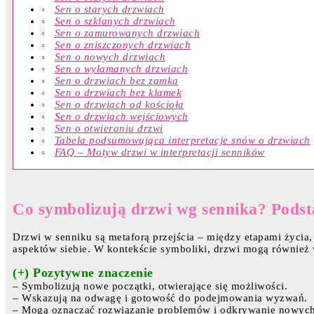
Sen o starych drzwiach
Sen o szklanych drzwiach
Sen o zamurowanych drzwiach
Sen o zniszczonych drzwiach
Sen o nowych drzwiach
Sen o wyłamanych drzwiach
Sen o drzwiach bez zamka
Sen o drzwiach bez klamek
Sen o drzwiach od kościoła
Sen o drzwiach wejściowych
Sen o otwieraniu drzwi
Tabela podsumowująca interpretacje snów o drzwiach
FAQ – Motyw drzwi w interpretacji senników
Co symbolizują drzwi wg sennika? Pods
Drzwi w senniku są metaforą przejścia – między etapami życi
aspektów siebie. W kontekście symboliki, drzwi mogą równie
(+) Pozytywne znaczenie
– Symbolizują nowe początki, otwierające się możliwości.
– Wskazują na odwagę i gotowość do podejmowania wyzwań.
– Mogą oznaczać rozwiązanie problemów i odkrywanie nowych