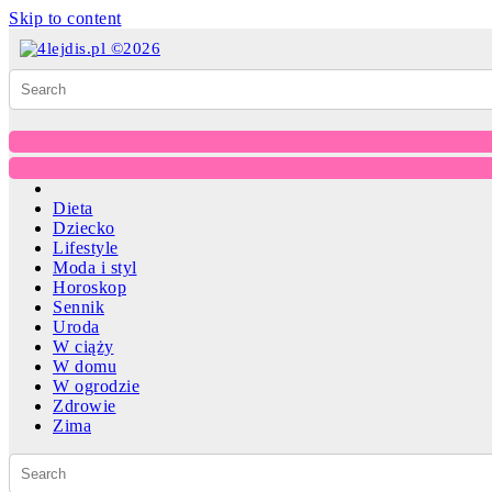
Skip to content
Dieta
Dziecko
Lifestyle
Moda i styl
Horoskop
Sennik
Uroda
W ciąży
W domu
W ogrodzie
Zdrowie
Zima