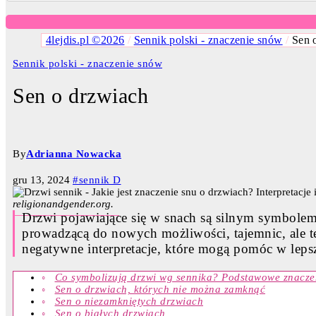
4lejdis.pl ©2026
/
Sennik polski - znaczenie snów
/
Sen 
Sennik polski - znaczenie snów
Sen o drzwiach
By
Adrianna Nowacka
gru 13, 2024
#sennik D
religionandgender.org.
Drzwi pojawiające się w snach są silnym symbolem
prowadzącą do nowych możliwości, tajemnic, ale t
negatywne interpretacje, które mogą pomóc w lep
Co symbolizują drzwi wg sennika? Podstawowe znacze
Sen o drzwiach, których nie można zamknąć
Sen o niezamkniętych drzwiach
Sen o białych drzwiach