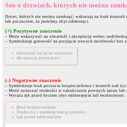
Sen o drzwiach, których nie można zamk
Drzwi, których nie można zamknąć, wskazują na brak kontroli 
lub poczuciem, że jesteśmy zbyt odsłonięci.
(+) Pozytywne znaczenie
– Może wskazywać na otwartość i akceptację wobec nadchodz
– Symbolizuje gotowość na przyjęcie nowych możliwości bez z
Otwartość na nowe wyzwania
Akceptacja przeszłości
(-) Negatywne znaczenie
– Symbolizuje brak poczucia bezpieczeństwa i kontroli nad życ
– Może oznaczać trudności w zakończeniu pewnych spraw lub r
– Wyraża lęk przed byciem zbyt odsłoniętym lub bezbronnym.
Brak bezpieczeństwa
Trudności z zamknięciem przeszłości
Lęk przed odsłonięciem