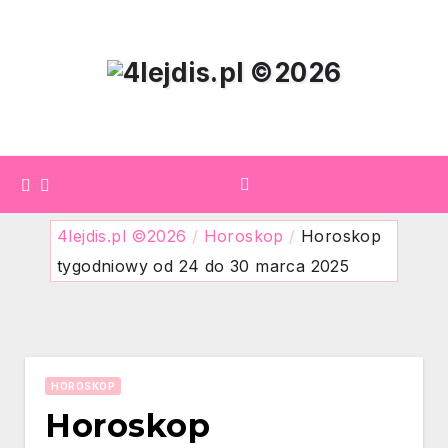
Skip
to
content
4lejdis.pl ©2026
/
Horoskop
/
Horoskop
tygodniowy od 24 do 30 marca 2025
HOROSKOP
Horoskop