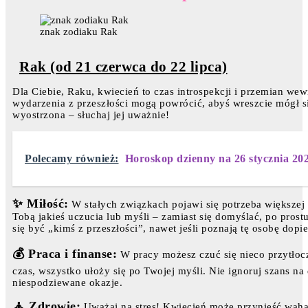
znak zodiaku Rak
Rak (od 21 czerwca do 22 lipca)
Dla Ciebie, Raku, kwiecień to czas introspekcji i przemian we
wydarzenia z przeszłości mogą powrócić, abyś wreszcie mógł si
wyostrzona – słuchaj jej uważnie!
Polecamy również:
Horoskop dzienny na 26 stycznia 20
✨ Miłość:
W stałych związkach pojawi się potrzeba większej 
Tobą jakieś uczucia lub myśli – zamiast się domyślać, po pros
się być „kimś z przeszłości”, nawet jeśli poznają tę osobę dopie
💰 Praca i finanse:
W pracy możesz czuć się nieco przytłocz
czas, wszystko ułoży się po Twojej myśli. Nie ignoruj szans n
niespodziewane okazje.
🧘 Zdrowie:
Uważaj na stres! Kwiecień może przynieść wahan