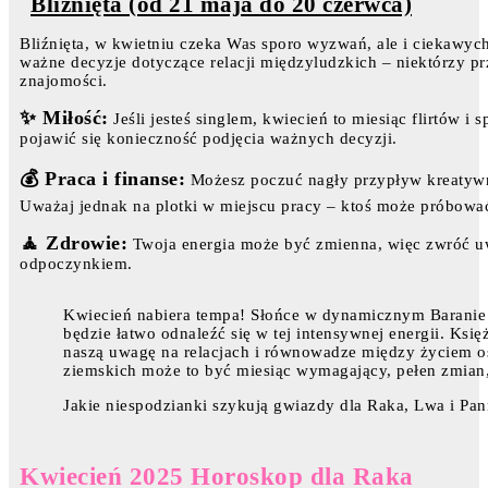
Bliźnięta (od 21 maja do 20 czerwca)
Bliźnięta, w kwietniu czeka Was sporo wyzwań, ale i ciekawych
ważne decyzje dotyczące relacji międzyludzkich – niektórzy pr
znajomości.
✨ Miłość:
Jeśli jesteś singlem, kwiecień to miesiąc flirtów
pojawić się konieczność podjęcia ważnych decyzji.
💰 Praca i finanse:
Możesz poczuć nagły przypływ kreatywno
Uważaj jednak na plotki w miejscu pracy – ktoś może próbowa
🧘 Zdrowie:
Twoja energia może być zmienna, więc zwróć 
odpoczynkiem.
Kwiecień nabiera tempa! Słońce w dynamicznym Baranie 
będzie łatwo odnaleźć się w tej intensywnej energii. Ksi
naszą uwagę na relacjach i równowadze między życiem
ziemskich może to być miesiąc wymagający, pełen zmian, 
Jakie niespodzianki szykują gwiazdy dla Raka, Lwa i Pa
Kwiecień 2025 Horoskop dla Raka