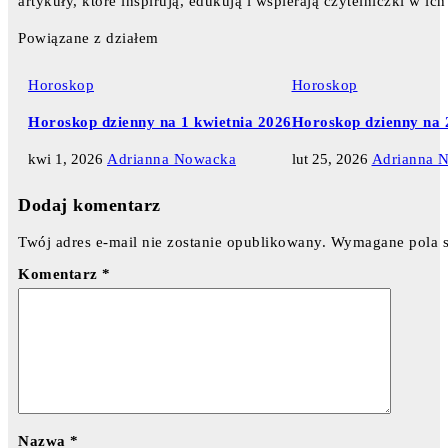
artykuły, które inspirują, edukują i wspierają czytelniczki w 
Powiązane z działem
Horoskop
Horoskop
Horoskop dzienny na 1 kwietnia 2026
Horoskop dzienny na 
kwi 1, 2026
Adrianna Nowacka
lut 25, 2026
Adrianna 
Dodaj komentarz
Twój adres e-mail nie zostanie opublikowany.
Wymagane pola 
Komentarz
*
Nazwa
*