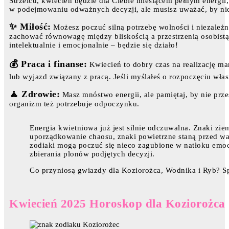
Strzelcu, kwiecień będzie dla Ciebie miesiącem pełnym energii
w podejmowaniu odważnych decyzji, ale musisz uważać, by nie
✨ Miłość:
Możesz poczuć silną potrzebę wolności i niezależno
zachować równowagę między bliskością a przestrzenią osobistą
intelektualnie i emocjonalnie – będzie się działo!
💰 Praca i finanse:
Kwiecień to dobry czas na realizację m
lub wyjazd związany z pracą. Jeśli myślałeś o rozpoczęciu włas
🧘 Zdrowie:
Masz mnóstwo energii, ale pamiętaj, by nie prze
organizm też potrzebuje odpoczynku.
Energia kwietniowa już jest silnie odczuwalna. Znaki zi
uporządkowanie chaosu, znaki powietrzne staną przed wa
zodiaki mogą poczuć się nieco zagubione w natłoku emocji
zbierania plonów podjętych decyzji.
Co przyniosą gwiazdy dla Koziorożca, Wodnika i Ryb? S
Kwiecień 2025 Horoskop dla Koziorożca