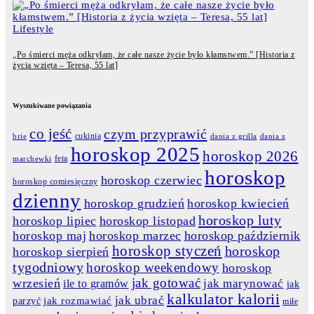
Lifestyle
„Po śmierci męża odkryłam, że całe nasze życie było kłamstwem.” [Historia z
życia wzięta – Teresa, 55 lat]
Wyszukiwane powiązania
co jeść
czym przyprawić
cukinia
dania z grilla
dania z
brie
horoskop 2025
horoskop 2026
feta
marchewki
horoskop
horoskop czerwiec
horoskop comiesięczny
dzienny
horoskop grudzień
horoskop kwiecień
horoskop luty
horoskop lipiec
horoskop listopad
horoskop maj
horoskop marzec
horoskop październik
horoskop styczeń
horoskop
horoskop sierpień
tygodniowy
horoskop weekendowy
horoskop
jak gotować
wrzesień
jak marynować
ile to gramów
jak
kalkulator kalorii
jak ubrać
jak rozmawiać
parzyć
miłe