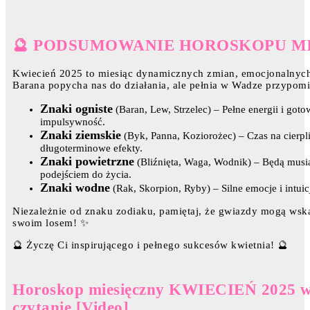
🔮 PODSUMOWANIE HOROSKOPU M
Kwiecień 2025 to miesiąc dynamicznych zmian, emocjonalnych
Barana popycha nas do działania, ale pełnia w Wadze przypomi
Znaki ogniste
(Baran, Lew, Strzelec) – Pełne energii i got
impulsywność.
Znaki ziemskie
(Byk, Panna, Koziorożec) – Czas na cierpl
długoterminowe efekty.
Znaki powietrzne
(Bliźnięta, Waga, Wodnik) – Będą musi
podejściem do życia.
Znaki wodne
(Rak, Skorpion, Ryby) – Silne emocje i intu
Niezależnie od znaku zodiaku, pamiętaj, że gwiazdy mogą wska
swoim losem! ✨
🔮 Życzę Ci inspirującego i pełnego sukcesów kwietnia! 🔮
Horoskop miesięczny KWIECIEŃ 2025 wsz
czytanie [Video]