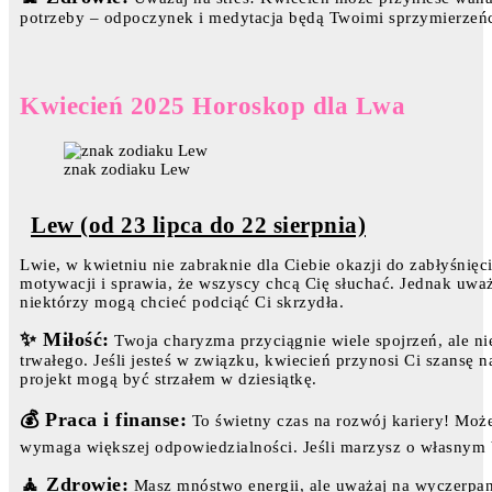
potrzeby – odpoczynek i medytacja będą Twoimi sprzymierzeń
Kwiecień 2025 Horoskop dla Lwa
znak zodiaku Lew
Lew (od 23 lipca do 22 sierpnia)
Lwie, w kwietniu nie zabraknie dla Ciebie okazji do zabłyśnięc
motywacji i sprawia, że wszyscy chcą Cię słuchać. Jednak uwa
niektórzy mogą chcieć podciąć Ci skrzydła.
✨ Miłość:
Twoja charyzma przyciągnie wiele spojrzeń, ale ni
trwałego. Jeśli jesteś w związku, kwiecień przynosi Ci szansę 
projekt mogą być strzałem w dziesiątkę.
💰 Praca i finanse:
To świetny czas na rozwój kariery! Może
wymaga większej odpowiedzialności. Jeśli marzysz o własnym bi
🧘 Zdrowie:
Masz mnóstwo energii, ale uważaj na wyczerpani