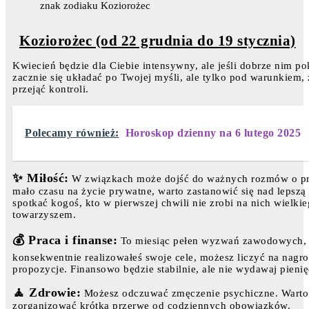
znak zodiaku Koziorożec
Koziorożec (od 22 grudnia do 19 stycznia)
Kwiecień będzie dla Ciebie intensywny, ale jeśli dobrze nim po
zacznie się układać po Twojej myśli, ale tylko pod warunkiem
przejąć kontroli.
Polecamy również:
Horoskop dzienny na 6 lutego 2025
✨ Miłość:
W związkach może dojść do ważnych rozmów o przys
mało czasu na życie prywatne, warto zastanowić się nad lepsz
spotkać kogoś, kto w pierwszej chwili nie zrobi na nich wielk
towarzyszem.
💰 Praca i finanse:
To miesiąc pełen wyzwań zawodowych, al
konsekwentnie realizowałeś swoje cele, możesz liczyć na nagr
propozycje. Finansowo będzie stabilnie, ale nie wydawaj pienię
🧘 Zdrowie:
Możesz odczuwać zmęczenie psychiczne. Warto 
zorganizować krótką przerwę od codziennych obowiązków.