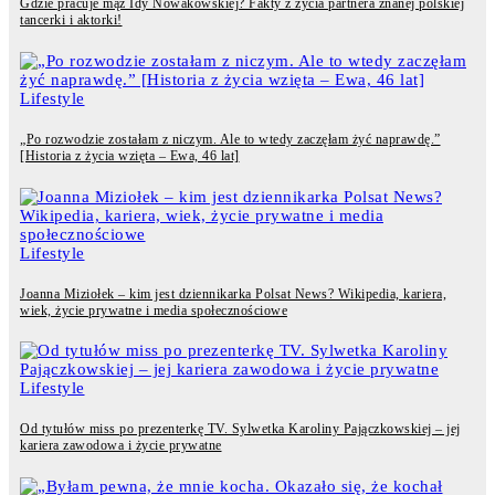
Gdzie pracuje mąż Idy Nowakowskiej? Fakty z życia partnera znanej polskiej
tancerki i aktorki!
Lifestyle
„Po rozwodzie zostałam z niczym. Ale to wtedy zaczęłam żyć naprawdę.”
[Historia z życia wzięta – Ewa, 46 lat]
Lifestyle
Joanna Miziołek – kim jest dziennikarka Polsat News? Wikipedia, kariera,
wiek, życie prywatne i media społecznościowe
Lifestyle
Od tytułów miss po prezenterkę TV. Sylwetka Karoliny Pajączkowskiej – jej
kariera zawodowa i życie prywatne