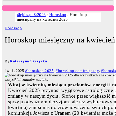
4lejdis.pl ©2026
/
Horoskop
/
Horoskop
miesięczny na kwiecień 2025
Horoskop
Horoskop miesięczny na kwiecień
By
Katarzyna Skrzycka
kwi 1, 2025
#horoskop 2025
,
#horoskop comiesięczny
,
#horosk
wszystkich znaków zodiaku
Witaj w kwietniu, miesiącu przełomów, energii i 
Kwiecień 2025 przynosi wyjątkowe astrologiczne
zmiany w naszym życiu. Słońce przez większość m
sprzyja odważnym decyzjom, ale też wybuchowym
kwietnia) zmusi nas do zrównoważenia swoich pot
koniunkcja Jowisza z Uranem (20 kwietnia) może p