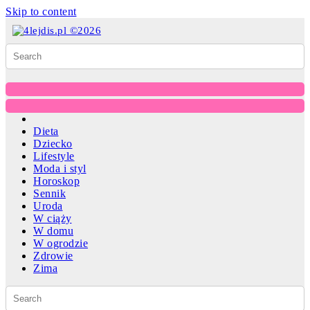
Skip to content
Dieta
Dziecko
Lifestyle
Moda i styl
Horoskop
Sennik
Uroda
W ciąży
W domu
W ogrodzie
Zdrowie
Zima