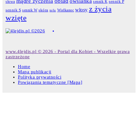
obiad
mądre życzenia
owsianka
słowa
sennik K
sennik P
z życia
włosy
skóra
sennik S
sennik W
Wielkanoc
tofu
wzięte
www.4lejdis.pl © 2026 - Portal dla Kobiet - Wszelkie prawa
zastrzeżone
Home
Mapa publikacji
Polityka prywatności
Powiązania tematyczne [Mapa]