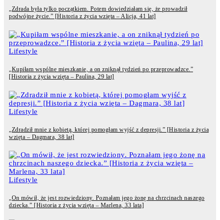
„Zdrada była tylko początkiem. Potem dowiedziałam się, że prowadził
podwójne życie.” [Historia z życia wzięta – Alicja, 41 lat]
Lifestyle
„Kupiłam wspólne mieszkanie, a on zniknął tydzień po przeprowadzce.”
[Historia z życia wzięta – Paulina, 29 lat]
Lifestyle
„Zdradził mnie z kobietą, której pomogłam wyjść z depresji.” [Historia z życia
wzięta – Dagmara, 38 lat]
Lifestyle
„On mówił, że jest rozwiedziony. Poznałam jego żonę na chrzcinach naszego
dziecka.” [Historia z życia wzięta – Marlena, 33 lata]