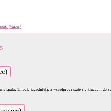
naki. [Video]
25
ec)
nie spala. Emocje łagodnieją, a współpraca staje się kluczem do s
iorożec)