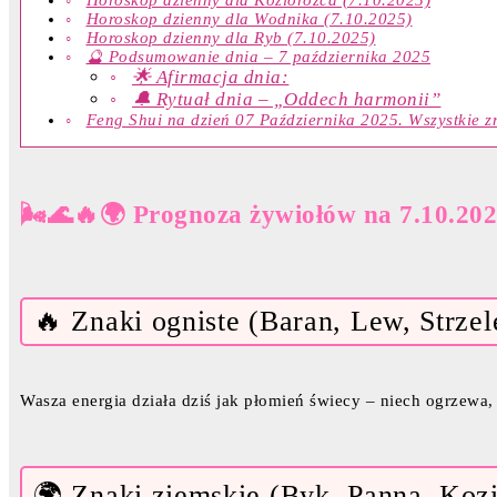
Horoskop dzienny dla Koziorożca (7.10.2025)
Horoskop dzienny dla Wodnika (7.10.2025)
Horoskop dzienny dla Ryb (7.10.2025)
🔮 Podsumowanie dnia – 7 października 2025
🌟 Afirmacja dnia:
🔔 Rytuał dnia – „Oddech harmonii”
Feng Shui na dzień 07 Października 2025. Wszystkie z
🌬️🌊🔥🌍 Prognoza żywiołów na 7.10.20
🔥 Znaki ogniste (Baran, Lew, Strzel
Wasza energia działa dziś jak płomień świecy – niech ogrzewa, 
🌍 Znaki ziemskie (Byk, Panna, Koz