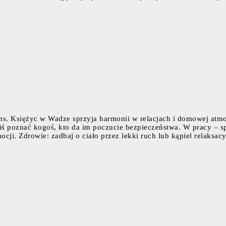
ans. Księżyc w Wadze sprzyja harmonii w relacjach i domowej atmo
iś poznać kogoś, kto da im poczucie bezpieczeństwa. W pracy – s
ocji. Zdrowie: zadbaj o ciało przez lekki ruch lub kąpiel relaksac