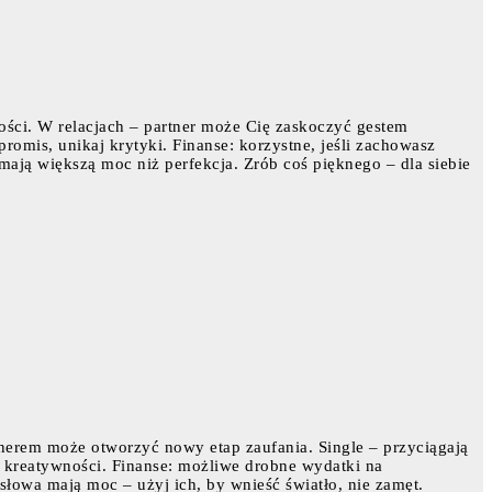
ości. W relacjach – partner może Cię zaskoczyć gestem
omis, unikaj krytyki. Finanse: korzystne, jeśli zachowasz
ają większą moc niż perfekcja. Zrób coś pięknego – dla siebie
tnerem może otworzyć nowy etap zaufania. Single – przyciągają
 kreatywności. Finanse: możliwe drobne wydatki na
łowa mają moc – użyj ich, by wnieść światło, nie zamęt.