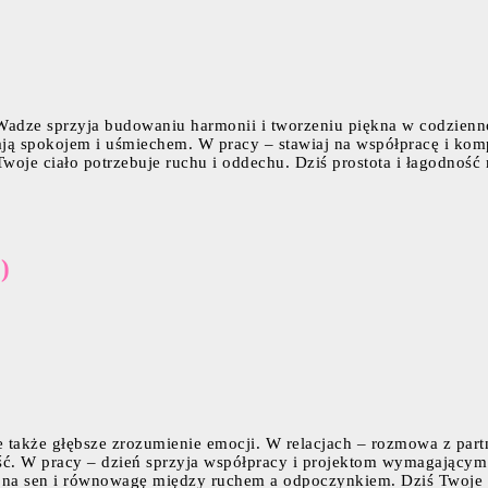
Wadze sprzyja budowaniu harmonii i tworzeniu piękna w codzienn
ają spokojem i uśmiechem. W pracy – stawiaj na współpracę i kompr
je ciało potrzebuje ruchu i oddechu. Dziś prostota i łagodność m
)
le także głębsze zrozumienie emocji. W relacjach – rozmowa z par
ość. W pracy – dzień sprzyja współpracy i projektom wymagającym
 na sen i równowagę między ruchem a odpoczynkiem. Dziś Twoje s