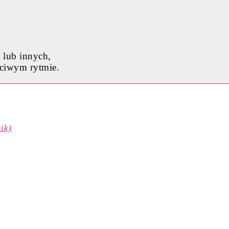
 lub innych,
ściwym rytmie.
ik)