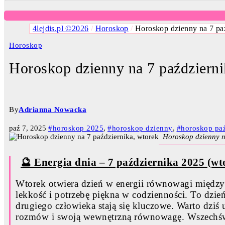
4lejdis.pl ©2026
/
Horoskop
/
Horoskop dzienny na 7 pa
Horoskop
Horoskop dzienny na 7 październ
By
Adrianna Nowacka
paź 7, 2025
#horoskop 2025
,
#horoskop dzienny
,
#horoskop paź
Horoskop dzienny n
🔮 Energia dnia – 7 października 2025 (wt
Wtorek otwiera dzień w energii równowagi między
lekkość i potrzebę piękna w codzienności. To dzie
drugiego człowieka stają się kluczowe. Warto dziś u
rozmów i swoją wewnętrzną równowagę. Wszechświa