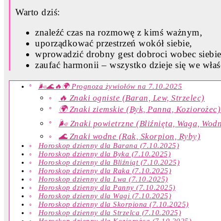
Warto dziś:
znaleźć czas na rozmowę z kimś ważnym,
uporządkować przestrzeń wokół siebie,
wprowadzić drobny gest dobroci wobec siebie
zaufać harmonii – wszystko dzieje się we wła
🌬️🌊🔥🌍 Prognoza żywiołów na 7.10.2025
🔥 Znaki ogniste (Baran, Lew, Strzelec)
🌍 Znaki ziemskie (Byk, Panna, Koziorożec)
🌬️ Znaki powietrzne (Bliźnięta, Waga, Wodn
🌊 Znaki wodne (Rak, Skorpion, Ryby)
Horoskop dzienny dla Barana (7.10.2025)
Horoskop dzienny dla Byka (7.10.2025)
Horoskop dzienny dla Bliźniąt (7.10.2025)
Horoskop dzienny dla Raka (7.10.2025)
Horoskop dzienny dla Lwa (7.10.2025)
Horoskop dzienny dla Panny (7.10.2025)
Horoskop dzienny dla Wagi (7.10.2025)
Horoskop dzienny dla Skorpiona (7.10.2025)
Horoskop dzienny dla Strzelca (7.10.2025)