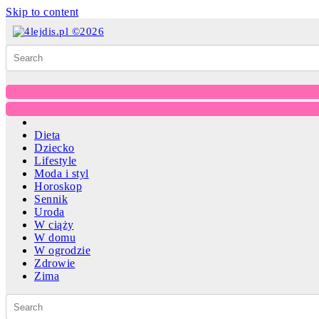
Skip to content
Dieta
Dziecko
Lifestyle
Moda i styl
Horoskop
Sennik
Uroda
W ciąży
W domu
W ogrodzie
Zdrowie
Zima