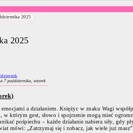
ździernika 2025
ika 2025
dziernik
a 7 października, wtorek
orek)
 emocjami a działaniem. Księżyc w znaku Wagi współp
ń, w którym gest, słowo i spojrzenie mogą mieć ogromn
nikać pośpiechu – każde działanie nabiera siły, gdy pły
t mówi: „Zatrzymaj się i zobacz, jak wiele już masz”