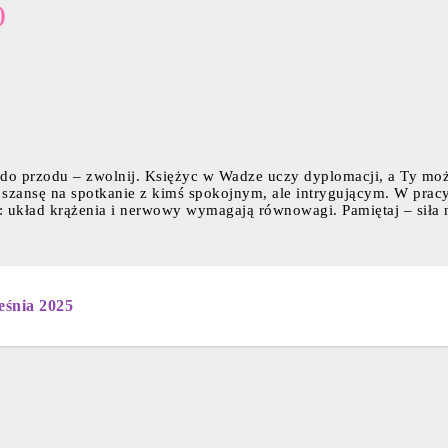
)
a do przodu – zwolnij. Księżyc w Wadze uczy dyplomacji, a Ty moż
ą szansę na spotkanie z kimś spokojnym, ale intrygującym. W pracy
: układ krążenia i nerwowy wymagają równowagi. Pamiętaj – siła 
eśnia 2025