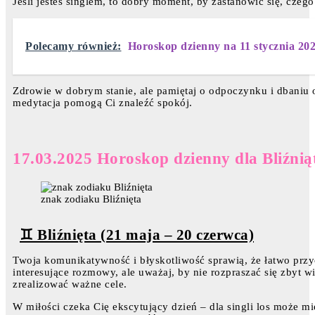
Jeśli jesteś singlem, to dobry moment, by zastanowić się, czeg
Polecamy również:
Horoskop dzienny na 11 stycznia 20
Zdrowie w dobrym stanie, ale pamiętaj o odpoczynku i dbaniu
medytacja pomogą Ci znaleźć spokój.
17.03.2025 Horoskop dzienny dla Bliźnią
znak zodiaku Bliźnięta
♊ Bliźnięta (21 maja – 20 czerwca)
Twoja komunikatywność i błyskotliwość sprawią, że łatwo przyc
interesujące rozmowy, ale uważaj, by nie rozpraszać się zbyt 
zrealizować ważne cele.
W miłości czeka Cię ekscytujący dzień – dla singli los może 