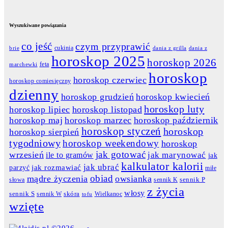
Wyszukiwane powiązania
co jeść
czym przyprawić
cukinia
dania z grilla
dania z
brie
horoskop 2025
horoskop 2026
feta
marchewki
horoskop
horoskop czerwiec
horoskop comiesięczny
dzienny
horoskop grudzień
horoskop kwiecień
horoskop luty
horoskop lipiec
horoskop listopad
horoskop maj
horoskop marzec
horoskop październik
horoskop styczeń
horoskop
horoskop sierpień
tygodniowy
horoskop weekendowy
horoskop
jak gotować
wrzesień
jak marynować
ile to gramów
jak
kalkulator kalorii
jak ubrać
jak rozmawiać
parzyć
miłe
obiad
mądre życzenia
owsianka
słowa
sennik K
sennik P
z życia
włosy
skóra
sennik S
sennik W
Wielkanoc
tofu
wzięte