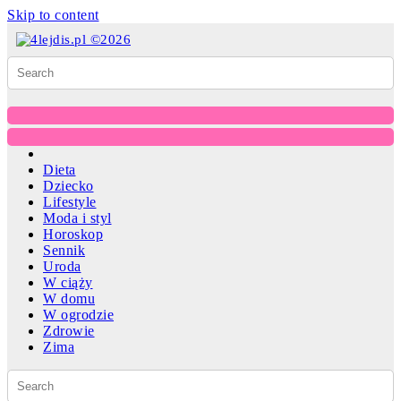
Skip to content
Dieta
Dziecko
Lifestyle
Moda i styl
Horoskop
Sennik
Uroda
W ciąży
W domu
W ogrodzie
Zdrowie
Zima