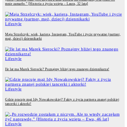
mnie zamarło.” [Historia z życia wzięta – Laura, 32 lata]
Lifestyle
Maja Strzelczyk: wiek, kariera, Instagram, YouTube i życie prywatne (partner,
mąż, dzieci) dziennikarki
Lifestyle
Ile lat ma Marek Sierocki? Poznajmy bliżej tego znanego dziennikarza!
Lifestyle
Gdzie pracuje mąż Idy Nowakowskiej? Fakty z życia partnera znanej polskiej
tancerki i aktorki!
Lifestyle