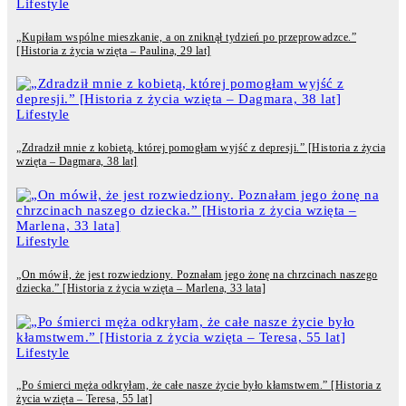
Lifestyle
„Kupiłam wspólne mieszkanie, a on zniknął tydzień po przeprowadzce.”
[Historia z życia wzięta – Paulina, 29 lat]
Lifestyle
„Zdradził mnie z kobietą, której pomogłam wyjść z depresji.” [Historia z życia
wzięta – Dagmara, 38 lat]
Lifestyle
„On mówił, że jest rozwiedziony. Poznałam jego żonę na chrzcinach naszego
dziecka.” [Historia z życia wzięta – Marlena, 33 lata]
Lifestyle
„Po śmierci męża odkryłam, że całe nasze życie było kłamstwem.” [Historia z
życia wzięta – Teresa, 55 lat]