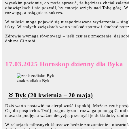
wysokim poziomie, co może sprawić, że będziesz chciał załatwi
obowiązkach i nie pozwól, by emocje wzięły nad Tobą górę. 
rozwagą, a osiągniesz sukces.
W miłości mogą pojawić się niespodziewane wydarzenia – sing
iskry. W stałych związkach warto unikać sporów i słuchać potrz
Zdrowie wymaga równowagi – jeśli czujesz zmęczenie, daj sobi
dobrze Ci zrobi.
17.03.2025 Horoskop dzienny dla Byka
znak zodiaku Byk
♉ Byk (20 kwietnia – 20 maja)
Dziś warto postawić na cierpliwość i spokój. Możesz czuć presję
Cię do pośpiechu. Twój pragmatyzm i rozwaga pomogą Ci unik
masz do podjęcia ważne decyzje, przemyśl je dokładnie, zanim 
W relacjach miłosnych kluczowe będzie zrozumienie i otwartoś