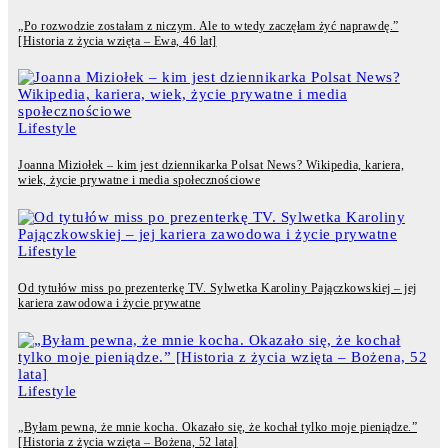
„Po rozwodzie zostałam z niczym. Ale to wtedy zaczęłam żyć naprawdę.”
[Historia z życia wzięta – Ewa, 46 lat]
Lifestyle
Joanna Miziołek – kim jest dziennikarka Polsat News? Wikipedia, kariera,
wiek, życie prywatne i media społecznościowe
Lifestyle
Od tytułów miss po prezenterkę TV. Sylwetka Karoliny Pajączkowskiej – jej
kariera zawodowa i życie prywatne
Lifestyle
„Byłam pewna, że mnie kocha. Okazało się, że kochał tylko moje pieniądze.”
[Historia z życia wzięta – Bożena, 52 lata]