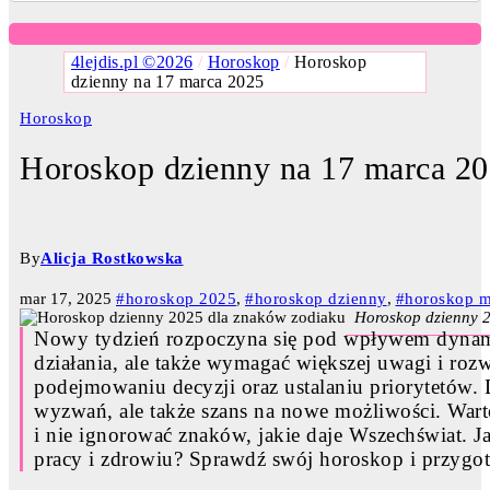
4lejdis.pl ©2026
/
Horoskop
/
Horoskop
dzienny na 17 marca 2025
Horoskop
Horoskop dzienny na 17 marca 2
By
Alicja Rostkowska
mar 17, 2025
#horoskop 2025
,
#horoskop dzienny
,
#horoskop m
Horoskop dzienny 
Nowy tydzień rozpoczyna się pod wpływem dynami
działania, ale także wymagać większej uwagi i roz
podejmowaniu decyzji oraz ustalaniu priorytetów. 
wyzwań, ale także szans na nowe możliwości. War
i nie ignorować znaków, jakie daje Wszechświat. Ja
pracy i zdrowiu? Sprawdź swój horoskop i przygot