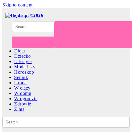
Skip to content
Dieta
Dziecko
Lifestyle
Moda i styl
Horoskop
Sennik
Uroda
W ciąży
W domu
W ogrodzie
Zdrowie
Zima