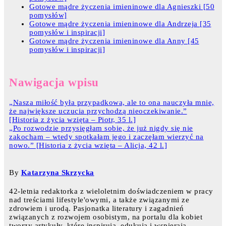
Gotowe mądre życzenia imieninowe dla Agnieszki [50
pomysłów]
Gotowe mądre życzenia imieninowe dla Andrzeja [35
pomysłów i inspiracji]
Gotowe mądre życzenia imieninowe dla Anny [45
pomysłów i inspiracji]
Nawigacja wpisu
„Nasza miłość była przypadkowa, ale to ona nauczyła mnie,
że największe uczucia przychodzą nieoczekiwanie.”
[Historia z życia wzięta – Piotr, 35 l.]
„Po rozwodzie przysięgłam sobie, że już nigdy się nie
zakocham – wtedy spotkałam jego i zaczęłam wierzyć na
nowo.” [Historia z życia wzięta – Alicja, 42 l.]
By
Katarzyna Skrzycka
42-letnia redaktorka z wieloletnim doświadczeniem w pracy
nad treściami lifestyle'owymi, a także związanymi ze
zdrowiem i urodą. Pasjonatka literatury i zagadnień
związanych z rozwojem osobistym, na portalu dla kobiet
tworzy artykuły, które inspirują, edukują i wspierają