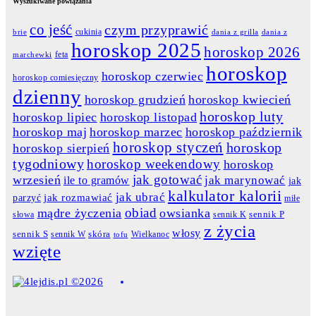
Wyszukiwane powiązania
co jeść
czym przyprawić
cukinia
dania z grilla
dania z
brie
horoskop 2025
horoskop 2026
feta
marchewki
horoskop
horoskop czerwiec
horoskop comiesięczny
dzienny
horoskop grudzień
horoskop kwiecień
horoskop luty
horoskop lipiec
horoskop listopad
horoskop maj
horoskop marzec
horoskop październik
horoskop styczeń
horoskop
horoskop sierpień
tygodniowy
horoskop weekendowy
horoskop
jak gotować
wrzesień
jak marynować
ile to gramów
jak
kalkulator kalorii
jak ubrać
jak rozmawiać
parzyć
miłe
obiad
mądre życzenia
owsianka
słowa
sennik K
sennik P
z życia
włosy
skóra
sennik S
sennik W
Wielkanoc
tofu
wzięte