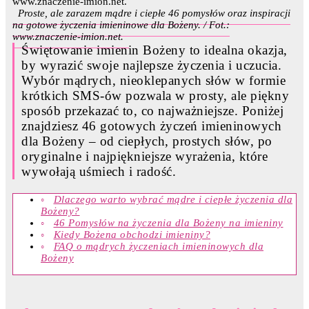
Proste, ale zarazem mądre i ciepłe 46 pomysłów oraz inspiracji
na gotowe życzenia imieninowe dla Bożeny. / Fot.:
www.znaczenie-imion.net.
Świętowanie imienin Bożeny to idealna okazja,
by wyrazić swoje najlepsze życzenia i uczucia.
Wybór mądrych, nieoklepanych słów w formie
krótkich SMS-ów pozwala w prosty, ale piękny
sposób przekazać to, co najważniejsze. Poniżej
znajdziesz 46 gotowych życzeń imieninowych
dla Bożeny – od ciepłych, prostych słów, po
oryginalne i najpiękniejsze wyrażenia, które
wywołają uśmiech i radość.
Dlaczego warto wybrać mądre i ciepłe życzenia dla
Bożeny?
46 Pomysłów na życzenia dla Bożeny na imieniny
Kiedy Bożena obchodzi imieniny?
FAQ o mądrych życzeniach imieninowych dla
Bożeny