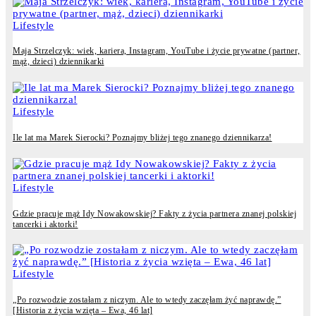
Lifestyle
Maja Strzelczyk: wiek, kariera, Instagram, YouTube i życie prywatne (partner,
mąż, dzieci) dziennikarki
Lifestyle
Ile lat ma Marek Sierocki? Poznajmy bliżej tego znanego dziennikarza!
Lifestyle
Gdzie pracuje mąż Idy Nowakowskiej? Fakty z życia partnera znanej polskiej
tancerki i aktorki!
Lifestyle
„Po rozwodzie zostałam z niczym. Ale to wtedy zaczęłam żyć naprawdę.”
[Historia z życia wzięta – Ewa, 46 lat]