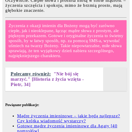
Oczywiście. Ciepłe słowa i prostota niosą w sobie mądrość –
życzenia szczęścia i spokoju, mimo że brzmią prosto, mają
głębokie znaczenie.
Życzenia z okazji imienin dla Bożeny mogą być zarówno
ciepłe, jak i nieoklepane, łącząc mądre słowa z prostym, ale
pięknym przekazem. Gotowe i oryginalne życzenia to świetny
sposób, by w łatwy sposób, np. za pomocą SMS-a, wywołać
uśmiech na twarzy Bożeny. Takie niepowtarzalne, miłe słowa
sprawiają, że ten wyjątkowy dzień nabiera szczególnego,
najpiękniejszego charakteru.
Polecamy również:
"Nie bój się
marzyć." [Historia z życia wzięta -
Piotr, 34]
Powiązane publikacje:
Mądre życzenia imieninowe – jakie będą najlepsze?
Czy krótka wiadomość wystarczy?
Gotowe mądre życzenia imieninowe dla Agaty [40
pomysłów]