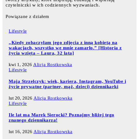
czytelniczki w ich codziennych wyzwaniach.
Powiązane z działem
Lifestyle
„Kiedy zobaczyłam jego zdjęcia z inną kobietą na
wakacjach, wszystko we mnie zamarło.” [Historia z
życia wzięta – Laura, 32 lata]
kwi 1, 2026
Alicja Rostkowska
Lifestyle
Maja Strzelczyk: wiek, kariera, Instagram, YouTube i
życie prywatne (partner, mąż, dzieci) dziennikarki
lut 20, 2026
Alicja Rostkowska
Lifestyle
Ile lat ma Marek Sierocki? Poznajmy bliżej tego
znanego dziennikarza!
lut 16, 2026
Alicja Rostkowska