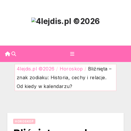
Skip
to
content
4lejdis.pl ©2026
/
Horoskop
/
Bliźnięta –
znak zodiaku: Historia, cechy i relacje.
Od kiedy w kalendarzu?
HOROSKOP