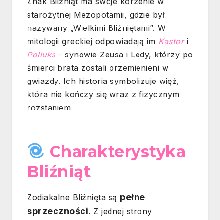
Znak Bliźniąt ma swoje korzenie w
starożytnej Mezopotamii, gdzie był
nazywany „Wielkimi Bliźniętami”. W
mitologii greckiej odpowiadają im
Kastor
i
Polluks
– synowie Zeusa i Ledy, którzy po
śmierci brata zostali przemienieni w
gwiazdy. Ich historia symbolizuje więź,
która nie kończy się wraz z fizycznym
rozstaniem.
Charakterystyka
Bliźniąt
pełne
Zodiakalne Bliźnięta są
sprzeczności
. Z jednej strony