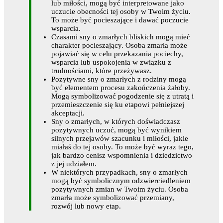
lub miłości, mogą być interpretowane jako
uczucie obecności tej osoby w Twoim życiu.
To może być pocieszające i dawać poczucie
wsparcia.
Czasami sny o zmarłych bliskich mogą mieć
charakter pocieszający. Osoba zmarła może
pojawiać się w celu przekazania pociechy,
wsparcia lub uspokojenia w związku z
trudnościami, które przeżywasz.
Pozytywne sny o zmarłych z rodziny mogą
być elementem procesu zakończenia żałoby.
Mogą symbolizować pogodzenie się z utratą i
przemieszczenie się ku etapowi pełniejszej
akceptacji.
Sny o zmarłych, w których doświadczasz
pozytywnych uczuć, mogą być wynikiem
silnych przejawów szacunku i miłości, jakie
miałaś do tej osoby. To może być wyraz tego,
jak bardzo cenisz wspomnienia i dziedzictwo
z jej udziałem.
W niektórych przypadkach, sny o zmarłych
mogą być symbolicznym odzwierciedleniem
pozytywnych zmian w Twoim życiu. Osoba
zmarła może symbolizować przemiany,
rozwój lub nowy etap.