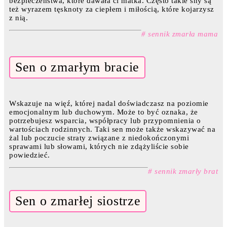
bezpieczeństwa, które dawała ci matka. Często takie sny są
też wyrazem tęsknoty za ciepłem i miłością, które kojarzysz
z nią.
# sennik zmarła mama
Sen o zmarłym bracie
Wskazuje na więź, której nadal doświadczasz na poziomie
emocjonalnym lub duchowym. Może to być oznaka, że
potrzebujesz wsparcia, współpracy lub przypomnienia o
wartościach rodzinnych. Taki sen może także wskazywać na
żal lub poczucie straty związane z niedokończonymi
sprawami lub słowami, których nie zdążyliście sobie
powiedzieć.
# sennik zmarły brat
Sen o zmarłej siostrze