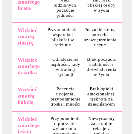
zmarłego
rodzinnych,
bliskiej osoby
brata
poczucie
w życiu
jedności
Widzieć
Przypomnienie
Poczucie straty,
wsparcia i
potrzeba
zmarłą
bliskości w
uzewnętrznienia
siostrę
rodzinie
uczuć
Widzieć
Odnalezienie
Brak poczucia
mądrości, rady
stabilności i
zmarłego
w trudnej
doświadczenia
dziadka
sytuacji
w życiu
Widzieć
Poczucie
Brak opieki
ukojenia,
emocjonalnej,
zmarłą
przypomnienie
tęsknota za
babcię
troski i miłości
dzieciństwem
Widzieć
Przypomnienie
Niewyrażony
o potrzebie
żal, trudne
zmarłego
wybaczenia i
relacje z
teścia
zrozumienia
rodziną