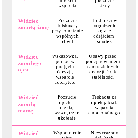
miłości i
poczucie
wsparcia
straty
Widzieć
Poczucie
Trudności w
bliskości,
pogodzeniu
zmarłą żonę
przypomnienie
się z jej
wspólnych
odejściem,
chwil
smutek
Widzieć
Wskazówka,
Obawy przed
pomoc w
podejmowaniem
zmarłego
podjęciu
samodzielnych
ojca
decyzji,
decyzji, brak
wsparcie
stabilności
autorytetu
Widzieć
Poczucie
Tęsknota za
opieki i
opieką, brak
zmarłą
ciepła,
wsparcia
mamę
wewnętrzne
emocjonalnego
ukojenie
Widzieć
Wspomnienie
Niewyrażony
więzi
żal, brak