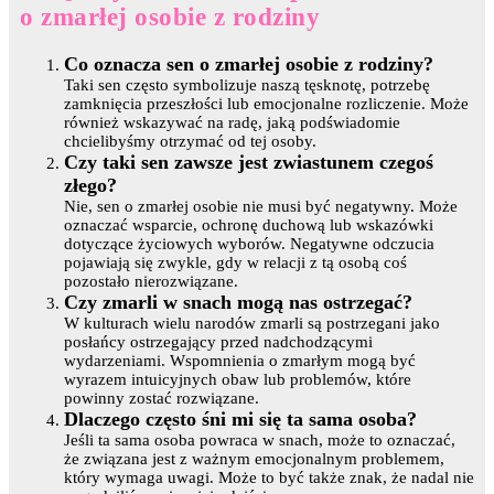
o zmarłej osobie z rodziny
Co oznacza sen o zmarłej osobie z rodziny?
Taki sen często symbolizuje naszą tęsknotę, potrzebę
zamknięcia przeszłości lub emocjonalne rozliczenie. Może
również wskazywać na radę, jaką podświadomie
chcielibyśmy otrzymać od tej osoby.
Czy taki sen zawsze jest zwiastunem czegoś
złego?
Nie, sen o zmarłej osobie nie musi być negatywny. Może
oznaczać wsparcie, ochronę duchową lub wskazówki
dotyczące życiowych wyborów. Negatywne odczucia
pojawiają się zwykle, gdy w relacji z tą osobą coś
pozostało nierozwiązane.
Czy zmarli w snach mogą nas ostrzegać?
W kulturach wielu narodów zmarli są postrzegani jako
posłańcy ostrzegający przed nadchodzącymi
wydarzeniami. Wspomnienia o zmarłym mogą być
wyrazem intuicyjnych obaw lub problemów, które
powinny zostać rozwiązane.
Dlaczego często śni mi się ta sama osoba?
Jeśli ta sama osoba powraca w snach, może to oznaczać,
że związana jest z ważnym emocjonalnym problemem,
który wymaga uwagi. Może to być także znak, że nadal nie