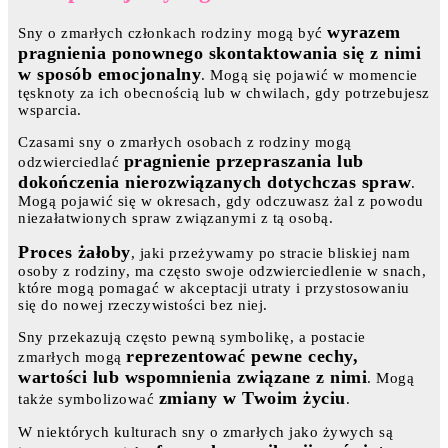
wyrazem
Sny o zmarłych członkach rodziny mogą być
pragnienia ponownego skontaktowania się z nimi
w sposób emocjonalny
. Mogą się pojawić w momencie
tęsknoty za ich obecnością lub w chwilach, gdy potrzebujesz
wsparcia.
Czasami sny o zmarłych osobach z rodziny mogą
pragnienie przepraszania lub
odzwierciedlać
dokończenia nierozwiązanych dotychczas spraw
.
Mogą pojawić się w okresach, gdy odczuwasz żal z powodu
niezałatwionych spraw związanymi z tą osobą.
Proces żałoby
, jaki przeżywamy po stracie bliskiej nam
osoby z rodziny, ma często swoje odzwierciedlenie w snach,
które mogą pomagać w akceptacji utraty i przystosowaniu
się do nowej rzeczywistości bez niej.
Sny przekazują często pewną symbolikę, a postacie
reprezentować pewne cechy,
zmarłych mogą
wartości lub wspomnienia związane z nimi
. Mogą
zmiany w Twoim życiu
także symbolizować
.
W niektórych kulturach sny o zmarłych jako żywych są