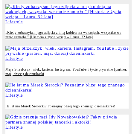
Lifestyle
„Kiedy zobaczyłam jego zdjęcia z inną kobietą na wakacjach, wszystko we
mnie zamarło.” [Historia z życia wzięta – Laura, 32 lata]
Lifestyle
Maja Strzelczyk: wiek, kariera, Instagram, YouTube i życie prywatne (partner,
mąż, dzieci) dziennikarki
Lifestyle
Ile lat ma Marek Sierocki? Poznajmy bliżej tego znanego dziennikarza!
Lifestyle