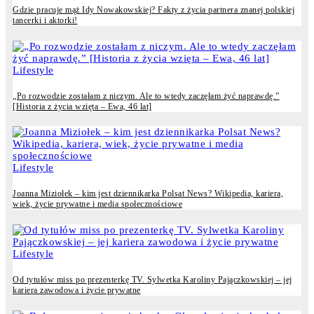
Gdzie pracuje mąż Idy Nowakowskiej? Fakty z życia partnera znanej polskiej
tancerki i aktorki!
Lifestyle
„Po rozwodzie zostałam z niczym. Ale to wtedy zaczęłam żyć naprawdę.”
[Historia z życia wzięta – Ewa, 46 lat]
Lifestyle
Joanna Miziołek – kim jest dziennikarka Polsat News? Wikipedia, kariera,
wiek, życie prywatne i media społecznościowe
Lifestyle
Od tytułów miss po prezenterkę TV. Sylwetka Karoliny Pajączkowskiej – jej
kariera zawodowa i życie prywatne