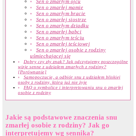
Sen o zmarłym ojcu
Sen o zmarłej mamie
Sen o zmarłym bracie
Sen o zmarłej siostrze
Sen o zmarłym dziadku
Sen o zmarłej babci
Sen o zmarłym teściu
Sen o zmarłej teściowej
Sen o zmarłej osobie z rodziny
uśmiechającej się
Dobry czy zły znak? Jak odczytujemy poszczególne
wizje senne z udziałem zmarłych z rodziny?
[Porównanie]
Samopoczucie, a odbiór snu z udziałem bliskiej
osoby z rodziny, która już nie żyje
FAQ o symbolice i interpretowaniu snu o zmarłej
osobie z rodziny
Jakie są podstawowe znaczenia snu
zmarłej osobie z rodziny? Jak go
interpretujemy wg sennika?