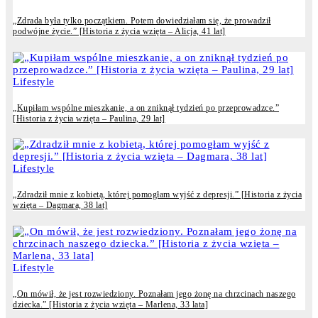
„Zdrada była tylko początkiem. Potem dowiedziałam się, że prowadził
podwójne życie.” [Historia z życia wzięta – Alicja, 41 lat]
Lifestyle
„Kupiłam wspólne mieszkanie, a on zniknął tydzień po przeprowadzce.”
[Historia z życia wzięta – Paulina, 29 lat]
Lifestyle
„Zdradził mnie z kobietą, której pomogłam wyjść z depresji.” [Historia z życia
wzięta – Dagmara, 38 lat]
Lifestyle
„On mówił, że jest rozwiedziony. Poznałam jego żonę na chrzcinach naszego
dziecka.” [Historia z życia wzięta – Marlena, 33 lata]