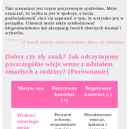
Taki scenariusz jest często pozytywnym symbolem. Może
oznaczać, że osoba ta jest w spokoju, a twoja
podświadomość chce cię zapewnić o tym, że wszystko jest w
porządku. Uśmiech może także symbolizować
błogosławieństwo lub akceptację twoich obecnych działań i
wyborów.
# sennik zmarła osoba z rodziny, która się uśmiecha
Dobry czy zły znak? Jak odczytujemy
poszczególne wizje senne z udziałem
zmarłych z rodziny? [Porównanie]
Motyw snu
Pozytywny
Negatywny
kontekst
kontekst (-)
(+)
Widzieć
Poczucie
Niezałatwione
ochrony,
emocje,
zmarłego
wspomnienie
tęsknota i
męża