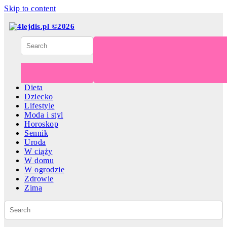
Skip to content
Dieta
Dziecko
Lifestyle
Moda i styl
Horoskop
Sennik
Uroda
W ciąży
W domu
W ogrodzie
Zdrowie
Zima