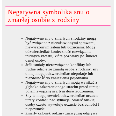
Negatywna symbolika snu o
zmarłej osobie z rodziny
Negatywne sny o zmarłych z rodziny mogą
być związane z niezałatwionymi sprawami,
niewyrażonym żalem lub uczuciami. Mogą
odzwierciedlać konieczność rozwiązania
trudnych kwestii, które pozostały po śmierci
danej osoby.
Jeśli istniały nierozwiązane konflikty lub
trudne relacje ze zmarłą osobą z rodziny, sny
o niej mogą odzwierciedlać niepokoje lub
niezdolność do znalezienia pojednania.
Negatywne sny o zmarłych mogą wynikać z
głęboko zakorzenionego strachu przed utratą i
bólem związanym z tym doświadczeniem.
Sny te mogą również odzwierciedlać uczucie
utraty kontroli nad sytuacją. Śmierć bliskiej
osoby często wywołuje uczucie bezradności i
niepewności.
Zmarły członek rodziny zazwyczaj odgrywa