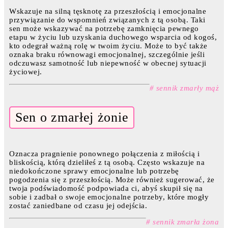
Wskazuje na silną tęsknotę za przeszłością i emocjonalne
przywiązanie do wspomnień związanych z tą osobą. Taki
sen może wskazywać na potrzebę zamknięcia pewnego
etapu w życiu lub uzyskania duchowego wsparcia od kogoś,
kto odegrał ważną rolę w twoim życiu. Może to być także
oznaka braku równowagi emocjonalnej, szczególnie jeśli
odczuwasz samotność lub niepewność w obecnej sytuacji
życiowej.
# sennik zmarły mąż
Sen o zmarłej żonie
Oznacza pragnienie ponownego połączenia z miłością i
bliskością, którą dzieliłeś z tą osobą. Często wskazuje na
niedokończone sprawy emocjonalne lub potrzebę
pogodzenia się z przeszłością. Może również sugerować, że
twoja podświadomość podpowiada ci, abyś skupił się na
sobie i zadbał o swoje emocjonalne potrzeby, które mogły
zostać zaniedbane od czasu jej odejścia.
# sennik zmarła żona