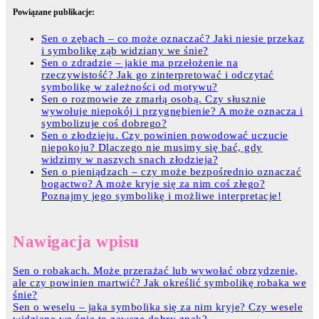
Powiązane publikacje:
Sen o zębach – co może oznaczać? Jaki niesie przekaz
i symbolikę ząb widziany we śnie?
Sen o zdradzie – jakie ma przełożenie na
rzeczywistość? Jak go zinterpretować i odczytać
symbolikę w zależności od motywu?
Sen o rozmowie ze zmarłą osobą. Czy słusznie
wywołuje niepokój i przygnębienie? A może oznacza i
symbolizuje coś dobrego?
Sen o złodzieju. Czy powinien powodować uczucie
niepokoju? Dlaczego nie musimy się bać, gdy
widzimy w naszych snach złodzieja?
Sen o pieniądzach – czy może bezpośrednio oznaczać
bogactwo? A może kryje się za nim coś złego?
Poznajmy jego symbolikę i możliwe interpretacje!
Nawigacja wpisu
Sen o robakach. Może przerażać lub wywołać obrzydzenie,
ale czy powinien martwić? Jak określić symbolikę robaka we
śnie?
Sen o weselu – jaka symbolika się za nim kryje? Czy wesele
widziane we śnie to zawsze dobry znak?