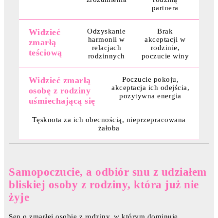
partnera
Widzieć
Odzyskanie
Brak
harmonii w
akceptacji w
zmarłą
relacjach
rodzinie,
teściową
rodzinnych
poczucie winy
Widzieć zmarłą
Poczucie pokoju,
akceptacja ich odejścia,
osobę z rodziny
pozytywna energia
uśmiechającą się
Tęsknota za ich obecnością, nieprzepracowana
żałoba
Samopoczucie, a odbiór snu z udziałem
bliskiej osoby z rodziny, która już nie
żyje
Sen o zmarłej osobie z rodziny, w którym dominuje