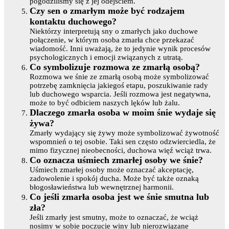
pogodziliśmy się z jej odejściem.
Czy sen o zmarłym może być rodzajem
kontaktu duchowego?
Niektórzy interpretują sny o zmarłych jako duchowe
połączenie, w którym osoba zmarła chce przekazać
wiadomość. Inni uważają, że to jedynie wynik procesów
psychologicznych i emocji związanych z utratą.
Co symbolizuje rozmowa ze zmarłą osobą?
Rozmowa we śnie ze zmarłą osobą może symbolizować
potrzebę zamknięcia jakiegoś etapu, poszukiwanie rady
lub duchowego wsparcia. Jeśli rozmowa jest negatywna,
może to być odbiciem naszych lęków lub żalu.
Dlaczego zmarła osoba w moim śnie wydaje się
żywa?
Zmarły wydający się żywy może symbolizować żywotność
wspomnień o tej osobie. Taki sen często odzwierciedla, że
mimo fizycznej nieobecności, duchowa więź wciąż trwa.
Co oznacza uśmiech zmarłej osoby we śnie?
Uśmiech zmarłej osoby może oznaczać akceptację,
zadowolenie i spokój ducha. Może być także oznaką
błogosławieństwa lub wewnętrznej harmonii.
Co jeśli zmarła osoba jest we śnie smutna lub
zła?
Jeśli zmarły jest smutny, może to oznaczać, że wciąż
nosimy w sobie poczucie winy lub nierozwiązane