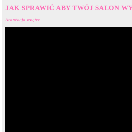
JAK SPRAWIĆ ABY TWÓJ SALON WYG
Aranżacja wnętrz