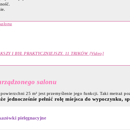
ność.
ie.
salonu
ZY I BYŁ PRAKTYCZNIEJSZY. 11 TRIKÓW [Video]
urządzonego salonu
owierzchni 25 m² jest przemyślenie jego funkcji. Taki metraż pozw
że jednocześnie pełnić rolę miejsca do wypoczynku, sp
azówki pielęgnacyjne