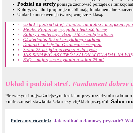
Podział na strefy
pomaga zachować porządek i funkcjonal
Kolory, światło i proporcje mebli mają fundamentalne znaczen
Umiar i konsekwencja tworzą wnętrze z klasą.
Układ i podział stref. Fundament dobrze urządzonego 
Meble. Proporcje, wygoda i lekkość formy
Kolory i materiały. Baza, która buduje klimat
Oświetlenie. Sekret przytulnego salonu
Dodatki i tekstylia. Osobowość wnętrza
Salon 25 m² jako przestrzeń do życia
JAK SPRAWIĆ ABY TWÓJ SALON WYGLĄDAŁ NA WIĘKS
FAQ – najczęstsze pytania o salon 25 m²
Układ i podział stref.
Fundament dobrze 
Pierwszym i najważniejszym krokiem przy urządzaniu salonu o p
Salon mo
konieczności stawiania ścian czy ciężkich przegród.
Polecamy również:
Jak zadbać o domowy prysznic? Wsk