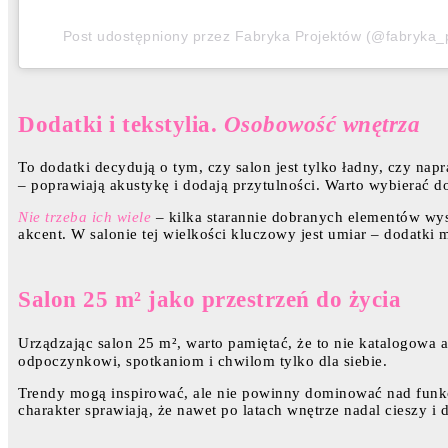
Post udostępniony przez Fabryka Projektów (@fabryka_
Dodatki i tekstylia.
Osobowość wnętrza
To dodatki decydują o tym, czy salon jest tylko ładny, czy nap
– poprawiają akustykę i dodają przytulności. Warto wybierać d
Nie trzeba ich wiele
– kilka starannie dobranych elementów wyst
akcent. W salonie tej wielkości kluczowy jest umiar – dodatki m
Salon 25 m² jako przestrzeń do życia
Urządzając salon 25 m², warto pamiętać, że to nie katalogowa a
odpoczynkowi, spotkaniom i chwilom tylko dla siebie.
Trendy mogą inspirować, ale nie powinny dominować nad funk
charakter sprawiają, że nawet po latach wnętrze nadal cieszy i