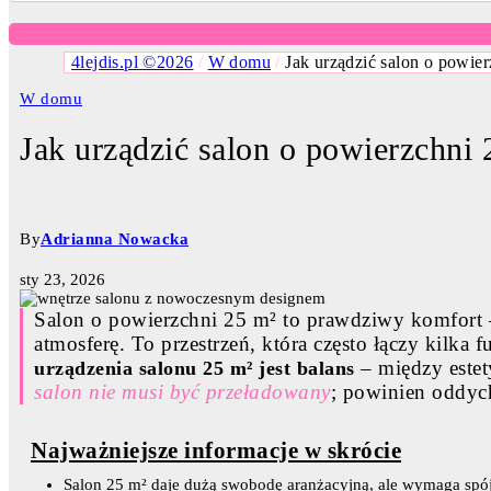
4lejdis.pl ©2026
/
W domu
/
Jak urządzić salon o powie
W domu
Jak urządzić salon o powierzchni
By
Adrianna Nowacka
sty 23, 2026
Salon o powierzchni 25 m² to prawdziwy komfort – 
atmosferę. To przestrzeń, która często łączy kilk
– między este
urządzenia salonu 25 m² jest balans
salon nie musi być przeładowany
; powinien oddych
Najważniejsze informacje w skrócie
Salon 25 m² daje dużą swobodę aranżacyjną, ale wymaga spój