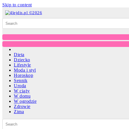
Skip to content
Dieta
Dziecko
Lifestyle
Moda i styl
Horoskop
Sennik
Uroda
W ciąży
W domu
W ogrodzie
Zdrowie
Zima