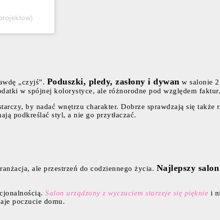
projektow)
Poduszki, pledy, zasłony i dywan
rawdę „czyjś”.
w salonie 2
odatki w spójnej kolorystyce, ale różnorodne pod względem faktur
arczy, by nadać wnętrzu charakter. Dobrze sprawdzają się także r
ają podkreślać styl, a nie go przytłaczać.
Najlepszy salo
ranżacja, ale przestrzeń do codziennego życia.
cjonalnością.
Salon urządzony z wyczuciem starzeje się pięknie
i n
 daje poczucie domu.