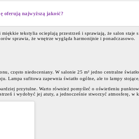
ę oferują najwyższą jakość?
 miękkie tekstylia ocieplają przestrzeń i sprawiają, że salon staje
lorów sprawia, że wnętrze wygląda harmonijnie i ponadczasowo.
lonu, często niedoceniany. W salonie 25 m² jedno centralne świat
ju. Lampa sufitowa zapewnia światło ogólne, ale to lampy stojące,
 bardziej przytulne. Warto również pomyśleć o oświetleniu punkto
rzeń i wydobyć jej atuty, a jednocześnie stworzyć atmosferę, w k