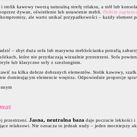
 stolik kawowy tworzą naturalną strefę relaksu, a stół lub konsola
 poprzez dywan, oświetlenie lub ustawienie mebli.
Dobrze zaplanow
a kompromisy, ale warto unikać przypadkowości – każdy element p
adzić – zbyt duża sofa lub masywna meblościanka potrafią zabur
 nóżkach, które nie przytłaczają wizualnie przestrzeni. Sofa pow
bryle lub klasyczne sofy z szezlongiem.
stawić na kilka dobrze dobranych elementów. Stolik kawowy, szafk
a nie dominującym elemencie wnętrza. Odpowiednie proporcje spraw
imat
Jasna, neutralna baza
j przestrzeni.
daje poczucie lekkości i
jające relaksowi. Nie oznacza to jednak nudy – jeden mocniejszy ak