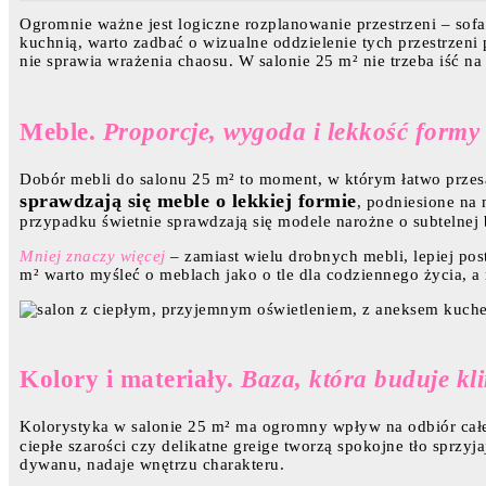
Ogromnie ważne jest logiczne rozplanowanie przestrzeni – sofa i
kuchnią, warto zadbać o wizualne oddzielenie tych przestrzeni
nie sprawia wrażenia chaosu. W salonie 25 m² nie trzeba iść n
Meble.
Proporcje, wygoda i lekkość formy
Dobór mebli do salonu 25 m² to moment, w którym łatwo przes
sprawdzają się meble o lekkiej formie
, podniesione na
przypadku świetnie sprawdzają się modele narożne o subtelnej 
Mniej znaczy więcej
– zamiast wielu drobnych mebli, lepiej po
m² warto myśleć o meblach jako o tle dla codziennego życia, 
Kolory i materiały.
Baza, która buduje kl
Kolorystyka w salonie 25 m² ma ogromny wpływ na odbiór całe
ciepłe szarości czy delikatne greige tworzą spokojne tło sprzy
dywanu, nadaje wnętrzu charakteru.