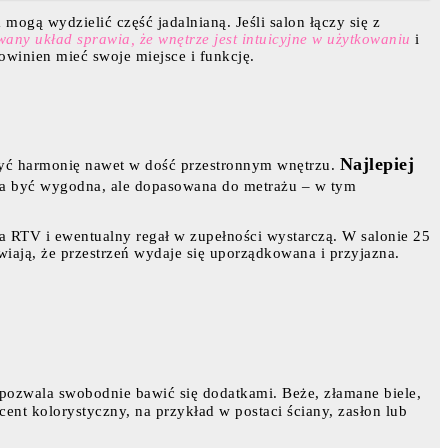
 mogą wydzielić część jadalnianą. Jeśli salon łączy się z
any układ sprawia, że wnętrze jest intuicyjne w użytkowaniu
i
owinien mieć swoje miejsce i funkcję.
Najlepiej
zyć harmonię nawet w dość przestronnym wnętrzu.
inna być wygodna, ale dopasowana do metrażu – w tym
a RTV i ewentualny regał w zupełności wystarczą. W salonie 25
iają, że przestrzeń wydaje się uporządkowana i przyjazna.
 pozwala swobodnie bawić się dodatkami. Beże, złamane biele,
cent kolorystyczny, na przykład w postaci ściany, zasłon lub