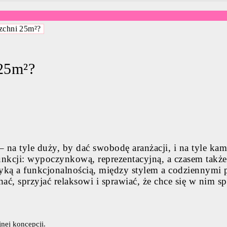
rzchni 25m²?
 25m²?
na tyle duży, by dać swobodę aranżacji, i na tyle kam
a funkcji: wypoczynkową, reprezentacyjną, a czasem tak
tyką a funkcjonalnością, między stylem a codziennym
ać, sprzyjać relaksowi i sprawiać, że chce się w nim sp
nej koncepcji.