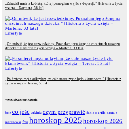
„Zdradził mnie z kobietą, której pomogłam wyjść z depresji.” [Historia z życia
wzięta – Dagmara, 38 lat]
Lifestyle
„On mówił, że jest rozwiedziony. Poznałam jego żonę na chrzcinach naszego
dziecka.” [Historia z życia wzięta – Marlena, 33 lata]
Lifestyle
„Po śmierci męża odkryłam, że całe nasze życie było kłamstwem.” [Historia z
życia wzięta – Teresa, 55 lat]
Wyszukiwane powiązania
co jeść
czym przyprawić
cukinia
dania z grilla
dania z
brie
horoskop 2025
horoskop 2026
feta
marchewki