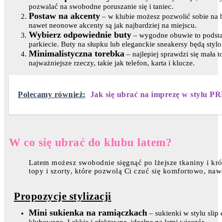
pozwalać na swobodne poruszanie się i taniec.
Postaw na akcenty
– w klubie możesz pozwolić sobie na bł
nawet neonowe akcenty są jak najbardziej na miejscu.
Wybierz odpowiednie buty
– wygodne obuwie to podstaw
parkiecie. Buty na słupku lub eleganckie sneakersy będą s
Minimalistyczna torebka
– najlepiej sprawdzi się mała 
najważniejsze rzeczy, takie jak telefon, karta i klucze.
Polecamy również:
Jak się ubrać na imprezę w stylu P
W co się ubrać do klubu latem?
Latem możesz swobodnie sięgnąć po lżejsze tkaniny i krót
topy i szorty, które pozwolą Ci czuć się komfortowo, naw
Propozycje stylizacji
Mini sukienka na ramiączkach
– sukienki w stylu slip 
klubowego. Lekkie i efektowne, idealne na letni wieczór.