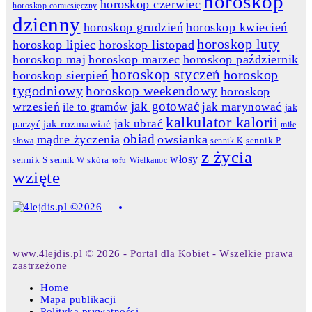
horoskop
horoskop czerwiec
horoskop comiesięczny
dzienny
horoskop grudzień
horoskop kwiecień
horoskop luty
horoskop lipiec
horoskop listopad
horoskop maj
horoskop marzec
horoskop październik
horoskop styczeń
horoskop
horoskop sierpień
tygodniowy
horoskop weekendowy
horoskop
jak gotować
wrzesień
jak marynować
ile to gramów
jak
kalkulator kalorii
jak ubrać
jak rozmawiać
parzyć
miłe
obiad
mądre życzenia
owsianka
słowa
sennik K
sennik P
z życia
włosy
skóra
sennik S
sennik W
Wielkanoc
tofu
wzięte
www.4lejdis.pl © 2026 - Portal dla Kobiet - Wszelkie prawa
zastrzeżone
Home
Mapa publikacji
Polityka prywatności