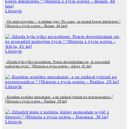
Lifestyle
„On miał wszystko – ja miałam jego. Do czasu, aż poznał kogoś młodszego.”
[Historia z życia wzięta – Renata, 44 lata]
Lifestyle
„Zdrada była tylko początkiem. Potem dowiedziałam się, że prowadził
podwójne życie.” [Historia z życia wzięta – Alicja, 41 lat]
Lifestyle
„Kupiłam wspólne mieszkanie, a on zniknął tydzień po przeprowadzce.”
[Historia z życia wzięta – Paulina, 29 lat]
Lifestyle