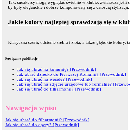
Tak, sneakersy mogą wyglądać świetnie w klubie, zwłaszcza jeśli 
by były eleganckie i dobrze komponowały się z całością stylizacji.
Jakie kolory najlepiej sprawdzają się w klu
Klasyczna czerń, odcienie srebra i złota, a także głębokie kolory, 
Powiązane publikacje:
Jak się ubrać na komunię? [Przewodnik]
Jak ubrać dziecko do Pierwszej Komunii? [Przewodnik]
Jak się ubrać na wesele? [Przewodnik]
Jak się ubrać na zdjęcie urzędowe lub formalne? [Przewo
Jak się ubrać do filharmonii? [Przewodnik]
Nawigacja wpisu
Jak się ubrać do filharmonii? [Przewodnik]
Jak się ubrać do opery? [Przewodnik]