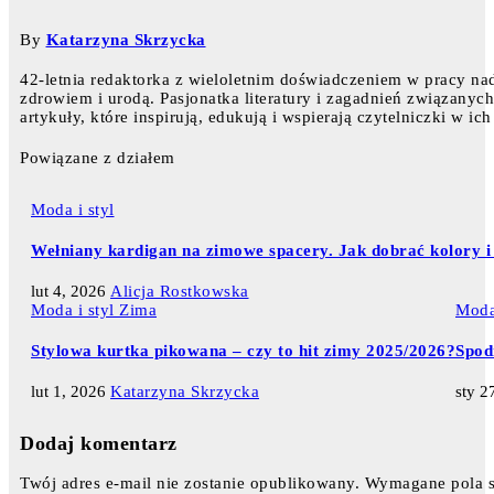
By
Katarzyna Skrzycka
42-letnia redaktorka z wieloletnim doświadczeniem w pracy nad
zdrowiem i urodą. Pasjonatka literatury i zagadnień związanyc
artykuły, które inspirują, edukują i wspierają czytelniczki w 
Powiązane z działem
Moda i styl
Wełniany kardigan na zimowe spacery. Jak dobrać kolory i 
lut 4, 2026
Alicja Rostkowska
Moda i styl
Zima
Moda 
Stylowa kurtka pikowana – czy to hit zimy 2025/2026?
Spodn
lut 1, 2026
Katarzyna Skrzycka
sty 2
Dodaj komentarz
Twój adres e-mail nie zostanie opublikowany.
Wymagane pola 