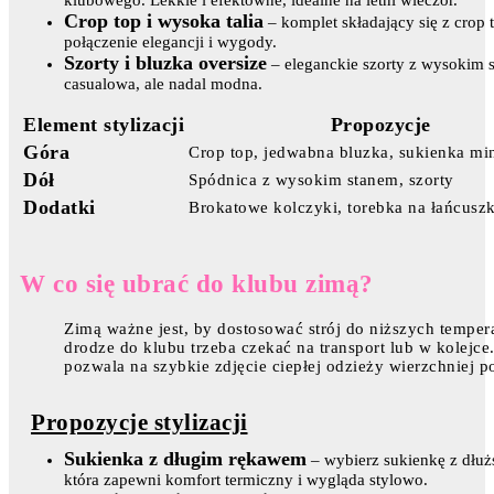
Crop top i wysoka talia
– komplet składający się z crop
połączenie elegancji i wygody.
Szorty i bluzka oversize
– eleganckie szorty z wysokim st
casualowa, ale nadal modna.
Element stylizacji
Propozycje
Góra
Crop top, jedwabna bluzka, sukienka mi
Dół
Spódnica z wysokim stanem, szorty
Dodatki
Brokatowe kolczyki, torebka na łańcuszk
W co się ubrać do klubu zimą?
Zimą ważne jest, by dostosować strój do niższych temper
drodze do klubu trzeba czekać na transport lub w kolejc
pozwala na szybkie zdjęcie ciepłej odzieży wierzchniej p
Propozycje stylizacji
Sukienka z długim rękawem
– wybierz sukienkę z dłuż
która zapewni komfort termiczny i wygląda stylowo.