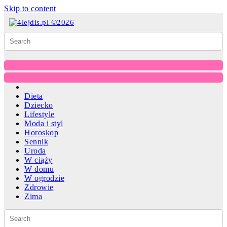
Skip to content
Dieta
Dziecko
Lifestyle
Moda i styl
Horoskop
Sennik
Uroda
W ciąży
W domu
W ogrodzie
Zdrowie
Zima