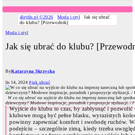
4lejdis.pl ©2026
/
Moda i styl
/
Jak się ubrać
do klubu? [Przewodnik]
Moda i styl
Jak się ubrać do klubu? [Przewod
By
Katarzyna Skrzycka
lis 14, 2024
#jak ubrać
W co się ubrać na wyjście do klubu na imprezę taneczną lub spotka
dziewczyny? Modowe inspiracje, poradnik i propozycje stylizacji. / F
Wyjście do klubu to czas, by zabłysnąć i pozwolić s
klubowe mogą być pełne blasku, wyrazistych kolo
powinny zapewniać komfort i swobodę ruchów. Wa
podejściu – szczególnie zimą, kiedy trzeba uwzglę