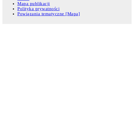
Mapa publikacji
Polityka prywatności
Powiązania tematyczne [Mapa]