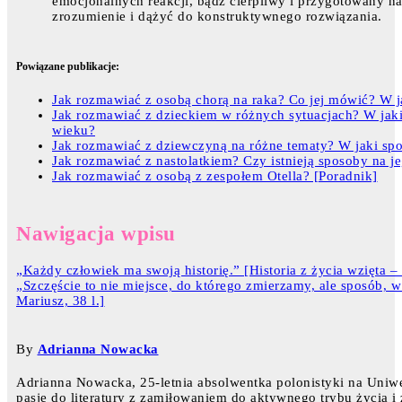
emocjonalnych reakcji, bądź cierpliwy i przygotowany na
zrozumienie i dążyć do konstruktywnego rozwiązania.
Powiązane publikacje:
Jak rozmawiać z osobą chorą na raka? Co jej mówić? W j
Jak rozmawiać z dzieckiem w różnych sytuacjach? W jak
wieku?
Jak rozmawiać z dziewczyną na różne tematy? W jaki sp
Jak rozmawiać z nastolatkiem? Czy istnieją sposoby na j
Jak rozmawiać z osobą z zespołem Otella? [Poradnik]
Nawigacja wpisu
„Każdy człowiek ma swoją historię.” [Historia z życia wzięta – 
„Szczęście to nie miejsce, do którego zmierzamy, ale sposób, w
Mariusz, 38 l.]
By
Adrianna Nowacka
Adrianna Nowacka, 25-letnia absolwentka polonistyki na Uniw
pasję do literatury z zamiłowaniem do aktywnego trybu życia i