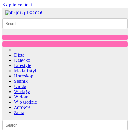
Skip to content
Dieta
Dziecko
Lifestyle
Moda i styl
Horoskop
Sennik
Uroda
W ciąży
W domu
W ogrodzie
Zdrowie
Zima