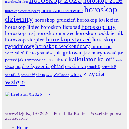
horoskop 2026
feta
marchewki
horoskop
horoskop czerwiec
horoskop comiesięczny
dzienny
horoskop grudzień
horoskop kwiecień
horoskop luty
horoskop lipiec
horoskop listopad
horoskop maj
horoskop marzec
horoskop październik
horoskop styczeń
horoskop
horoskop sierpień
tygodniowy
horoskop weekendowy
horoskop
jak gotować
wrzesień
jak marynować
ile to gramów
jak
kalkulator kalorii
jak ubrać
jak rozmawiać
parzyć
miłe
obiad
mądre życzenia
owsianka
słowa
sennik K
sennik P
z życia
włosy
skóra
sennik S
sennik W
Wielkanoc
tofu
wzięte
www.4lejdis.pl © 2026 - Portal dla Kobiet - Wszelkie prawa
zastrzeżone
Home