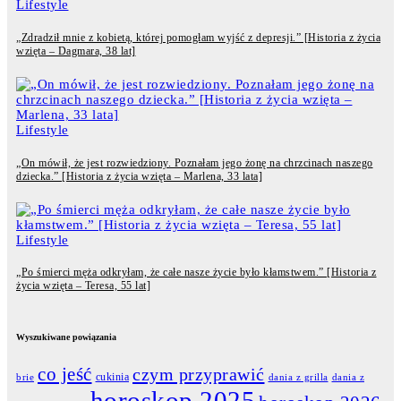
Lifestyle
„Zdradził mnie z kobietą, której pomogłam wyjść z depresji.” [Historia z życia
wzięta – Dagmara, 38 lat]
Lifestyle
„On mówił, że jest rozwiedziony. Poznałam jego żonę na chrzcinach naszego
dziecka.” [Historia z życia wzięta – Marlena, 33 lata]
Lifestyle
„Po śmierci męża odkryłam, że całe nasze życie było kłamstwem.” [Historia z
życia wzięta – Teresa, 55 lat]
Wyszukiwane powiązania
co jeść
czym przyprawić
cukinia
dania z grilla
dania z
brie
horoskop 2025