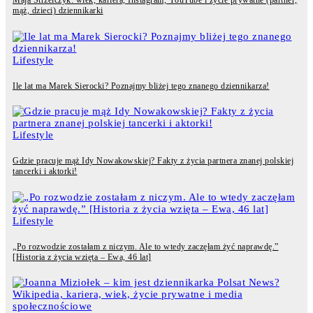
mąż, dzieci) dziennikarki
Lifestyle
Ile lat ma Marek Sierocki? Poznajmy bliżej tego znanego dziennikarza!
Lifestyle
Gdzie pracuje mąż Idy Nowakowskiej? Fakty z życia partnera znanej polskiej
tancerki i aktorki!
Lifestyle
„Po rozwodzie zostałam z niczym. Ale to wtedy zaczęłam żyć naprawdę.”
[Historia z życia wzięta – Ewa, 46 lat]