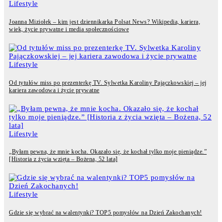
Lifestyle
Joanna Miziołek – kim jest dziennikarka Polsat News? Wikipedia, kariera,
wiek, życie prywatne i media społecznościowe
Lifestyle
Od tytułów miss po prezenterkę TV. Sylwetka Karoliny Pajączkowskiej – jej
kariera zawodowa i życie prywatne
Lifestyle
„Byłam pewna, że mnie kocha. Okazało się, że kochał tylko moje pieniądze.”
[Historia z życia wzięta – Bożena, 52 lata]
Lifestyle
Gdzie się wybrać na walentynki? TOP5 pomysłów na Dzień Zakochanych!