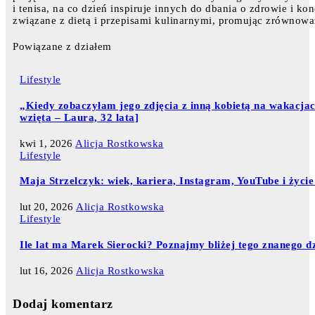
i tenisa, na co dzień inspiruje innych do dbania o zdrowie i ko
związane z dietą i przepisami kulinarnymi, promując zrównowa
Powiązane z działem
Lifestyle
„Kiedy zobaczyłam jego zdjęcia z inną kobietą na wakacjac
wzięta – Laura, 32 lata]
kwi 1, 2026
Alicja Rostkowska
Lifestyle
Maja Strzelczyk: wiek, kariera, Instagram, YouTube i życie
lut 20, 2026
Alicja Rostkowska
Lifestyle
Ile lat ma Marek Sierocki? Poznajmy bliżej tego znanego d
lut 16, 2026
Alicja Rostkowska
Dodaj komentarz