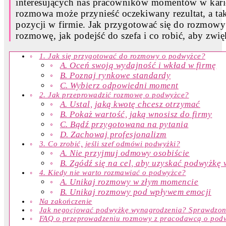
interesujących nas pracowników momentów w kari
rozmowa może przynieść oczekiwany rezultat, a ta
pozycji w firmie. Jak przygotować się do rozmowy
rozmowę, jak podejść do szefa i co robić, aby zwi
1. Jak się przygotować do rozmowy o podwyżce?
A. Oceń swoją wydajność i wkład w firmę
B. Poznaj rynkowe standardy
C. Wybierz odpowiedni moment
2. Jak przeprowadzić rozmowę o podwyżce?
A. Ustal, jaką kwotę chcesz otrzymać
B. Pokaż wartość, jaką wnosisz do firmy
C. Bądź przygotowana na pytania
D. Zachowaj profesjonalizm
3. Co zrobić, jeśli szef odmówi podwyżki?
A. Nie przyjmuj odmowy osobiście
B. Zgódź się na cel, aby uzyskać podwyżkę 
4. Kiedy nie warto rozmawiać o podwyżce?
A. Unikaj rozmowy w złym momencie
B. Unikaj rozmowy pod wpływem emocji
Na zakończenie
Jak negocjować podwyżkę wynagrodzenia? Sprawdzone
FAQ o przeprowadzeniu rozmowy z pracodawcą o pod