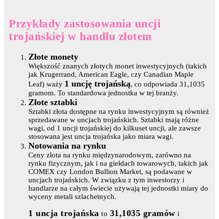
Przykłady zastosowania uncji
trojańskiej w handlu złotem
Złote monety
Większość znanych złotych monet inwestycyjnych (takich
jak Krugerrand, American Eagle, czy Canadian Maple
1 uncję trojańską
Leaf) waży
, co odpowiada 31,1035
gramom. To standardowa jednostka w tej branży.
Złote sztabki
Sztabki złota dostępne na rynku inwestycyjnym są również
sprzedawane w uncjach trojańskich. Sztabki mają różne
wagi, od 1 uncji trojańskiej do kilkuset uncji, ale zawsze
stosowana jest uncja trojańska jako miara wagi.
Notowania na rynku
Ceny złota na rynku międzynarodowym, zarówno na
rynku fizycznym, jak i na giełdach towarowych, takich jak
COMEX czy London Bullion Market, są podawane w
uncjach trojańskich. W związku z tym inwestorzy i
handlarze na całym świecie używają tej jednostki miary do
wyceny metali szlachetnych.
1 uncja trojańska
31,1035 gramów
to
i