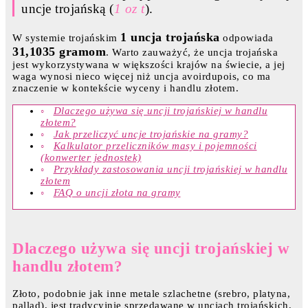
uncje trojańską (
1 oz t
).
1 uncja trojańska
W systemie trojańskim
odpowiada
31,1035 gramom
. Warto zauważyć, że uncja trojańska
jest wykorzystywana w większości krajów na świecie, a jej
waga wynosi nieco więcej niż uncja avoirdupois, co ma
znaczenie w kontekście wyceny i handlu złotem.
Dlaczego używa się uncji trojańskiej w handlu
złotem?
Jak przeliczyć uncje trojańskie na gramy?
Kalkulator przeliczników masy i pojemności
(konwerter jednostek)
Przykłady zastosowania uncji trojańskiej w handlu
złotem
FAQ o uncji złota na gramy
Dlaczego używa się uncji trojańskiej w
handlu złotem?
Złoto, podobnie jak inne metale szlachetne (srebro, platyna,
pallad), jest tradycyjnie sprzedawane w uncjach trojańskich,