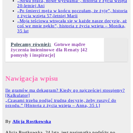
„Nowa praca, nowe wyzwania”, historia z życia wzięta
20-letniej Ani
„Po śmierci męża w końcu poczułam, że żyję”, historia
z życia wzięta 57-letniej Marii
„Moja teściowa wtrącała się w każde nasze decyzje, aż
coś we mnie pękło”, historia z życia wzięta – Monika,
35 lat
Polecamy również:
Gotowe mądre
życzenia imieninowe dla Renaty [42
pomysły i inspiracje]
Nawigacja wpisu
Ile gramów ma dekagram? Kiedy go najczęściej stosujemy?
[Kalkulator]
„Czasami trzeba podjąć trudną decyzję, żeby ruszyć do
przodu.” [Historia z życia wzięta – Anna, 35 l.]
By
Alicja Rostkowska
Alicja Rostkowska, 24 lata, jest pasjonatką podróży po