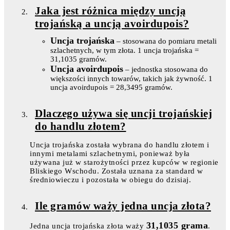
Jaka jest różnica między uncją
trojańską a uncją avoirdupois?
Uncja trojańska
– stosowana do pomiaru metali
szlachetnych, w tym złota. 1 uncja trojańska =
31,1035 gramów.
Uncja avoirdupois
– jednostka stosowana do
większości innych towarów, takich jak żywność. 1
uncja avoirdupois = 28,3495 gramów.
Dlaczego używa się uncji trojańskiej
do handlu złotem?
Uncja trojańska została wybrana do handlu złotem i
innymi metalami szlachetnymi, ponieważ była
używana już w starożytności przez kupców w regionie
Bliskiego Wschodu. Została uznana za standard w
średniowieczu i pozostała w obiegu do dzisiaj.
Ile gramów waży jedna uncja złota?
31,1035 grama
Jedna uncja trojańska złota waży
.