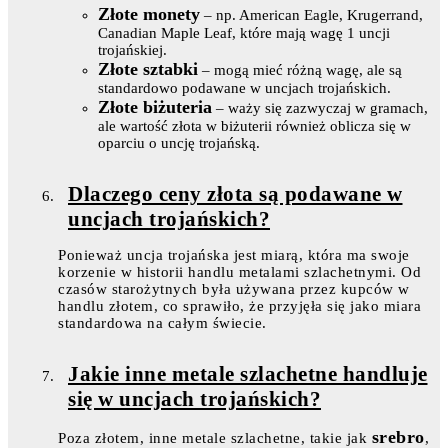
Złote monety
– np. American Eagle, Krugerrand,
Canadian Maple Leaf, które mają wagę 1 uncji
trojańskiej.
Złote sztabki
– mogą mieć różną wagę, ale są
standardowo podawane w uncjach trojańskich.
Złote biżuteria
– waży się zazwyczaj w gramach,
ale wartość złota w biżuterii również oblicza się w
oparciu o uncję trojańską.
Dlaczego ceny złota są podawane w
uncjach trojańskich?
Ponieważ uncja trojańska jest miarą, która ma swoje
korzenie w historii handlu metalami szlachetnymi. Od
czasów starożytnych była używana przez kupców w
handlu złotem, co sprawiło, że przyjęła się jako miara
standardowa na całym świecie.
Jakie inne metale szlachetne handluje
się w uncjach trojańskich?
srebro
Poza złotem, inne metale szlachetne, takie jak
,