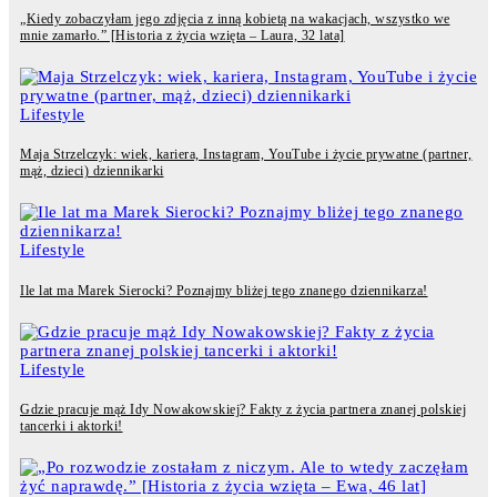
„Kiedy zobaczyłam jego zdjęcia z inną kobietą na wakacjach, wszystko we
mnie zamarło.” [Historia z życia wzięta – Laura, 32 lata]
Lifestyle
Maja Strzelczyk: wiek, kariera, Instagram, YouTube i życie prywatne (partner,
mąż, dzieci) dziennikarki
Lifestyle
Ile lat ma Marek Sierocki? Poznajmy bliżej tego znanego dziennikarza!
Lifestyle
Gdzie pracuje mąż Idy Nowakowskiej? Fakty z życia partnera znanej polskiej
tancerki i aktorki!