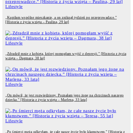
Lifestyle
„Kupiłam wspólne mieszkanie, a on zniknął tydzień po przeprowadzce.”
[Historia z życia wzięta – Paulina, 29 lat]
Lifestyle
„Zdradził mnie z kobietą, której pomogłam wyjść z depresji.” [Historia z życia
wzięta – Dagmara, 38 lat]
Lifestyle
„On mówił, że jest rozwiedziony. Poznałam jego żonę na chrzcinach naszego
dziecka.” [Historia z życia wzięta – Marlena, 33 lata]
Lifestyle
„Po śmierci męża odkryłam, że całe nasze życie było kłamstwem.” [Historia z