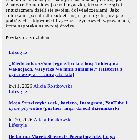
Ameryce Południowej oraz biegaczką, która z energią i
entuzjazmem dzieli się swoimi doświadczeniami. Jako
autorka na portalu dla kobiet, inspiruje innych, pisząc o
podróżach, aktywności fizycznej i życiowych wyzwaniach,
które napotyka na swojej drodze.
Powiązane z działem
Lifestyle
„Kiedy zobaczyłam jego zdjęcia z inną kobietą na
wakacjach, wszystko we mnie zamarło.” [Historia z
życia wzięta – Laura, 32 lata]
kwi 1, 2026
Alicja Rostkowska
Lifestyle
Maja Strzelczyk: wiek, kariera, Instagram, YouTube i
życie prywatne (partner, mąż, dzieci) dziennikarki
lut 20, 2026
Alicja Rostkowska
Lifestyle
Ile lat ma Marek Sierocki? Poznajmy bliżej tego