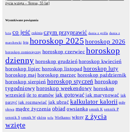
życia wzięta – Teresa, 55 lat]
Wyszukiwane powiązania
co jeść
czym przyprawić
cukinia
dania z grilla
dania z
brie
horoskop 2025
horoskop 2026
feta
marchewki
horoskop
horoskop czerwiec
horoskop comiesięczny
dzienny
horoskop grudzień
horoskop kwiecień
horoskop luty
horoskop lipiec
horoskop listopad
horoskop maj
horoskop marzec
horoskop październik
horoskop styczeń
horoskop
horoskop sierpień
tygodniowy
horoskop weekendowy
horoskop
jak gotować
wrzesień
jak marynować
ile to gramów
jak
kalkulator kalorii
jak ubrać
jak rozmawiać
parzyć
miłe
obiad
mądre życzenia
owsianka
słowa
sennik K
sennik P
z życia
włosy
skóra
sennik S
sennik W
Wielkanoc
tofu
wzięte