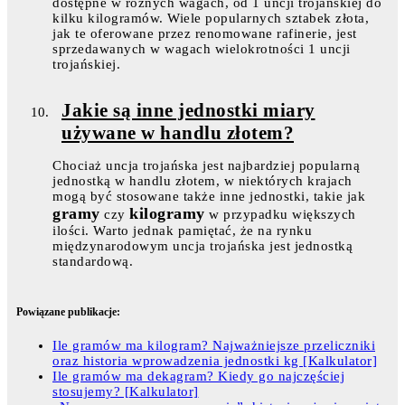
dostępne w różnych wagach, od 1 uncji trojańskiej do
kilku kilogramów. Wiele popularnych sztabek złota,
jak te oferowane przez renomowane rafinerie, jest
sprzedawanych w wagach wielokrotności 1 uncji
trojańskiej.
Jakie są inne jednostki miary
używane w handlu złotem?
Chociaż uncja trojańska jest najbardziej popularną
jednostką w handlu złotem, w niektórych krajach
mogą być stosowane także inne jednostki, takie jak
gramy
kilogramy
czy
w przypadku większych
ilości. Warto jednak pamiętać, że na rynku
międzynarodowym uncja trojańska jest jednostką
standardową.
Powiązane publikacje:
Ile gramów ma kilogram? Najważniejsze przeliczniki
oraz historia wprowadzenia jednostki kg [Kalkulator]
Ile gramów ma dekagram? Kiedy go najczęściej
stosujemy? [Kalkulator]