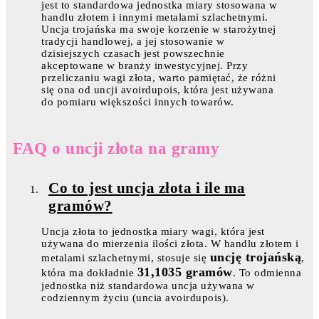
jest to standardowa jednostka miary stosowana w
handlu złotem i innymi metalami szlachetnymi.
Uncja trojańska ma swoje korzenie w starożytnej
tradycji handlowej, a jej stosowanie w
dzisiejszych czasach jest powszechnie
akceptowane w branży inwestycyjnej. Przy
przeliczaniu wagi złota, warto pamiętać, że różni
się ona od uncji avoirdupois, która jest używana
do pomiaru większości innych towarów.
FAQ o uncji złota na gramy
Co to jest uncja złota i ile ma
gramów?
Uncja złota to jednostka miary wagi, która jest
używana do mierzenia ilości złota. W handlu złotem i
uncję trojańską
metalami szlachetnymi, stosuje się
,
31,1035 gramów
która ma dokładnie
. To odmienna
jednostka niż standardowa uncja używana w
codziennym życiu (uncia avoirdupois).