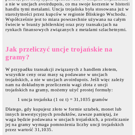
a nie w uncjach avoirdupois, co ma swoje korzenie w historii
handlu tymi metalami. Uncja trojańska była stosowana już w
starożytności przez kupców w regionie Bliskiego Wschodu.
Współcześnie jest to miara powszechnie używana na całym
świecie w branży jubilerskiej oraz przy transakcjach na
rynkach finansowych związanych z metalami szlachetnymi.
Jak przeliczyć uncje trojańskie na
gramy?
W przypadku transakcji związanych z handlem złotem,
wszystkie ceny oraz masy są podawane w uncjach
trojańskich, a nie w uncjach avoirdupois. Jeśli więc zależy
nam na dokładnym przeliczeniu wagi złota z uncji
trojańskich na gramy, możemy użyć prostej formuły:
1 uncja trojańska (1 oz t) = 31,1035 gramów
Dlatego, gdy kupujesz złoto w formie sztabek, monet lub
innych inwestycyjnych produktów, zawsze pamiętaj, że
waga będzie podawana w uncjach trojańskich, a przeliczanie
jej na gramy wymaga pomnożenia liczby uncji trojańskich
przez wartość 31,1035.