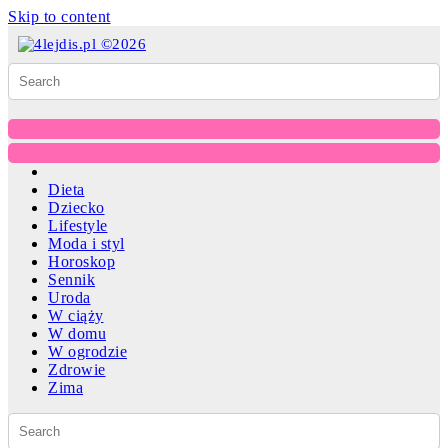
Skip to content
Dieta
Dziecko
Lifestyle
Moda i styl
Horoskop
Sennik
Uroda
W ciąży
W domu
W ogrodzie
Zdrowie
Zima