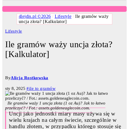
4lejdis.pl ©2026
/
Lifestyle
/
Ile gramów waży
uncja złota? [Kalkulator]
Lifestyle
Ile gramów waży uncja złota?
[Kalkulator]
By
Alicja Rostkowska
sty 8, 2025
#ile to gramów
Ile gramów waży 1 uncja złota (1 oz Au)? Jak to łatwo
przeliczyć? / Fot.: assets.goldeneaglecoin.com.
Uncji jako jednostki miary masy używa się w
wielu krajach na całym świecie, szczególnie w
handlu złotem, w przypadku którego stosuje się